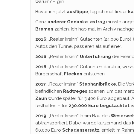
warum? – grrr…
Bevor ich jetzt
ausflippe
, leg ich mal lieber
ka
Ganz
anderer Gedanke
:
extra3
müsste anges
Bremen
zahlen. Ich hab mal im Archiv nachge
2016
: „Realer Irrsinn“ Gutachten (24.000 Euro)
Autos den Tunnel passieren als auf einer.
2016
: „Realer Irrsinn“
Unterführung
der Eisen
2016
: „Realer Irrsinn“ Gutachten darüber, wes
Bürgerschaft
Flecken
entstehen.
2017
: „Realer Irrsinn“
Stephanibrücke
. Die Ve
befindlichen
Radweges
sperren, um das ma
Zaun
wurde später für 3.400 Euro abgebaut. A
festhalten – für
230.000 Euro begutachtet
w
2019
: „Realer Irrsinn“, beim Bau des
Weserweh
abtransportiert. Dabei wurde kurzerhand das
60.000 Euro
Schadensersatz
, erhielt im Rah