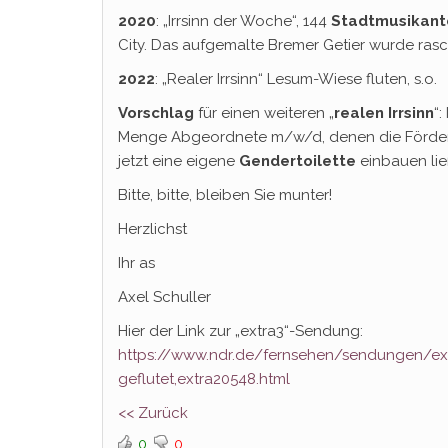
2020
: „Irrsinn der Woche“, 144
Stadtmusikan
City. Das aufgemalte Bremer Getier wurde r
2022
: „Realer Irrsinn“ Lesum-Wiese fluten, s.o.
Vorschlag
für einen weiteren „
realen Irrsinn
“
Menge Abgeordnete m/w/d, denen die Förde
jetzt eine eigene
Gendertoilette
einbauen li
Bitte, bitte, bleiben Sie munter!
Herzlichst
Ihr as
Axel Schuller
Hier der Link zur „extra3“-Sendung:
https://www.ndr.de/fernsehen/sendungen/extr
geflutet,extra20548.html
<< Zurück
0
0