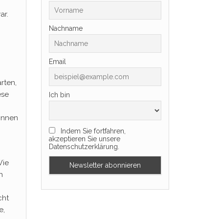
ar.
Nachname
Email
rten,
ese
Ich bin
innen
Indem Sie fortfahren,
akzeptieren Sie unsere
Datenschutzerklärung.
Wie
h
cht
e,