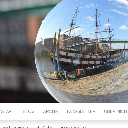
 GESEHEN
START
BLOG
ARCHIV
NEWSLETTER
ÜBER MICH
e wird für Fisch-Laich-Gebiet ausgebaggert