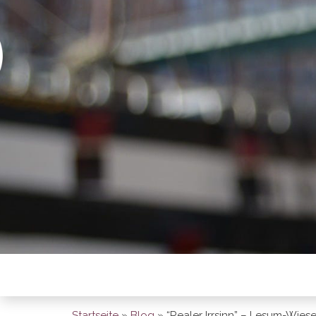
BREMEN SO
Startseite
»
Blog
»
“Realer Irrsinn” – Lesum-Wies