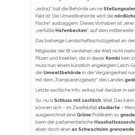
„extra3“ bat die Behörde um ne
Stellungnah
Fakt ist: Die Umweltbehörde wird die
nördlic
Fische“ ausbaggern. Dieses Vorhaben ist „ei
„verfüllte
Hafenbecken
“, auf dem mittlerweil
Das bisherige Landschaftsschutzgebiet an der
Mitglieder der BI verstehen die Welt nicht mehr
Pilzen und Insekten, die in dieser
Kombi
kein 
muss nun einem künstlich angelegten Laich-Gew
die
Umweltbehörde
in der Vergangenheit nu
mit dem „Transparenzgesetz“ des Landes
ged
Letzte sachliche Info: extra3 hat darüber in sein
So, nu is
Schluss mit sachlich
. Weil: Das ka
können sich – im Zweifelsfall
studierte
– Mens
ausgerechnet eine
Grüne
Politikerin so
gnade
kann der parlamentarische
Haushaltsaussch
eben doch eher
an Schwachsinn grenzende