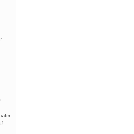
r
,
päter
uf