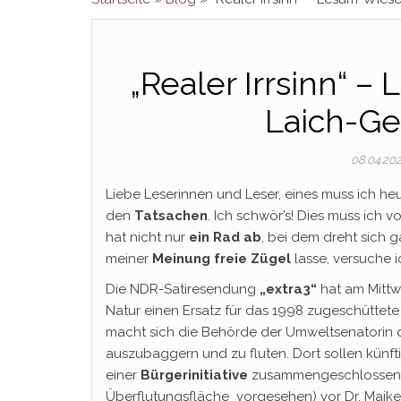
„Realer Irrsinn“ –
Laich-Ge
08.04.20
Liebe Leserinnen und Leser, eines muss ich h
den
Tatsachen
. Ich schwör’s! Dies muss ich 
hat nicht nur
ein Rad ab
, bei dem dreht sich g
meiner
Meinung freie Zügel
lasse, versuche i
Die NDR-Satiresendung
„extra3“
hat am Mittw
Natur einen Ersatz für das 1998 zugeschüttet
macht sich die Behörde der Umweltsenatorin d
auszubaggern und zu fluten. Dort sollen künft
einer
Bürgerinitiative
zusammengeschlossen, 
Überflutungsfläche vorgesehen) vor Dr. Maik