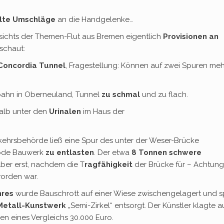
lte Umschläge
an die Handgelenke…
ichts der Themen-Flut aus Bremen eigentlich
Provisionen an
schaut:
Concordia Tunnel
, Fragestellung: Können auf zwei Spuren meh
bahn in Oberneuland, Tunnel
zu schmal
und zu flach.
halb unter den
Urinalen
im Haus der
rkehrsbehörde ließ eine Spur des unter der Weser-Brücke
rode Bauwerk
zu entlasten
. Der etwa
8 Tonnen schwere
ber erst, nachdem die T
ragfähigkeit
der Brücke für – Achtung
orden war.
res
wurde Bauschrott auf einer Wiese zwischengelagert und s
Metall-Kunstwerk
„Semi-Zirkel“ entsorgt. Der Künstler klagte a
men eines Vergleichs 30.000 Euro.