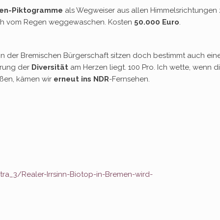
ten-Piktogramme
als Wegweiser aus allen Himmelsrichtungen 
asch vom Regen weggewaschen. Kosten
50.000 Euro
.
: In der Bremischen Bürgerschaft sitzen doch bestimmt auch ein
rung der
Diversität
am Herzen liegt. 100 Pro. Ich wette, wenn d
eßen, kämen wir
erneut ins NDR
-Fernsehen.
a_3/Realer-Irrsinn-Biotop-in-Bremen-wird-