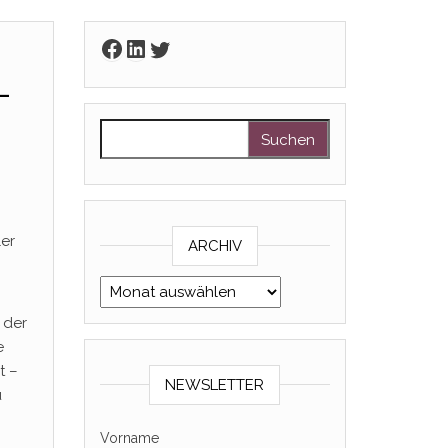
Facebook
LinkedIn
Twitter
-
Suchen nach:
ler
ARCHIV
Archiv
 der
e
t –
NEWSLETTER
u
Vorname