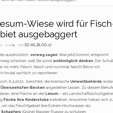
 Lesum-Wiese wird für Fisch
biet ausgebaggert
Von
ED-AS_BLOG-17
22
Aus
eute ausdrücklich
vorweg sagen
: Was jetzt kommt, entspricht
vorweg schicken, weil Sie sonst
wohlmöglich denken
: Der Schul
ar nix mehr. Falsch, falsch und nochmal falsch! Bevor ich
ch brutal sachlich zu reportieren.
och, 6.4.2022, berichtet, die bremische
Umweltbehörde
wolle
e
Überseehafen-Becken
angedeihen lassen. Zu diesem Behuf
aran, eine Fläche an der
Lesum
– ein Landschaftsschutzgebie
ig
Fische ihre Kinderstube
betreiben. Anwohner haben sich z
um das Feuchtgebiet (bei Extrem-Hochwasser als
e
Schaefers
(Grüne) Bagger-Truppe zu schützen.