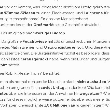
me
vor der Kamera, was leider, leider nicht vom Erfolg gekrönt w
hen Wümme-Wiesen
zu einer „Flachwasser- und
Laichzone
für
ne Ausgleichsmaßnahme“ für das von Menschenhand
e unter anderem der
Großmarkt
seine Geschäfte abwickelt.
 Lesum gilt als
hochwertiges Biotop
.
. Da gibt’s ne
Feuchtwiese
mit 160 unterschiedlichen Pflanzena
zweites Mal in Bremen und Umzug
existieren
soll. Und diese Wi
ässer weichen. Die Bürgerinitiative fuchst es besonders, dass
r dann Infos
herausgerückt
habe, wenn die Bürger und Bürger
roht
hätten.
er Rubrik „Realer Irrsinn“ berichtet.
nn man als normal denkender Mensch einfach
nicht aushalten
. 
chen am grünen Tisch
soviel Unfug
ausdenken? Wie kann sic
nlos
über die Interessen an der Anwohner
hinwegsetzen
? Wie
uss
für dieses möglicherweise gutgemeinte, aber aus meiner Si
Vorhaben unverschämte
1,85 Millionen Euro
genehmigen? Wi