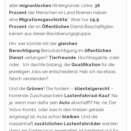
aller
migrantischen
Hintergründe. Linke:
36
Prozent
der Menschen im Land Bremen haben
eine
Migrationsgeschichte
.“ Aber nur
19,9
Prozent
der im
Öffentlichen
Dienst Beschäftigten
kämen aus dieser Bevölkerungsgruppe.
Hm, wer könnte mit der
gleichen
Berechtigung
Berücksichtigung im
öffentlichen
Dienst
verlangen?
Tierfreunde
, Hochbegabte, oder,
oder… Ich dachte bislang, die
Qualifikation
für die
jeweiligen Jobs sei entscheidend. Hab ich da etwas
falsch verstanden?
Und die
Grünen
? Die fordern –
klientelgerecht
–
horrende Zuschüsse beim
Lastenfahrrad-Kauf
. Na
ja, wenn man dafür sein
Auto
abschafft? Ne, ne: Der
Volvo-Kombi, oder was in den Kreisen gerade
angesagt ist, muss schon
bleiben
. Und die
massenhaft
zusätzlichen Lastenfahrräder
werden
dann am Gartenzaun angekettet. Ist bestimmt gut für