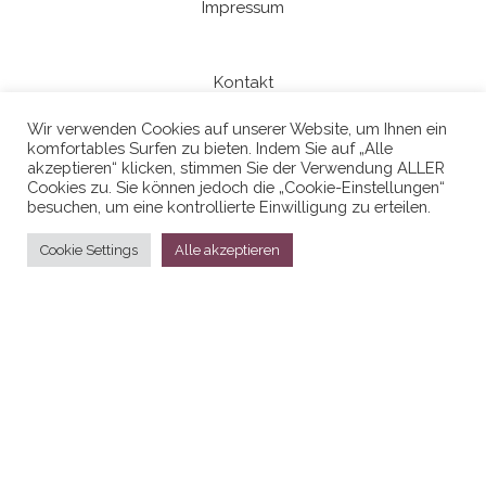
Impressum
Kontakt
Wir verwenden Cookies auf unserer Website, um Ihnen ein
komfortables Surfen zu bieten. Indem Sie auf „Alle
Datenschutzerklaerung
akzeptieren“ klicken, stimmen Sie der Verwendung ALLER
Cookies zu. Sie können jedoch die „Cookie-Einstellungen“
besuchen, um eine kontrollierte Einwilligung zu erteilen.
Cookie Settings
Alle akzeptieren
Stolz präsentiert von
WordPress
|
Theme:
Head Blog