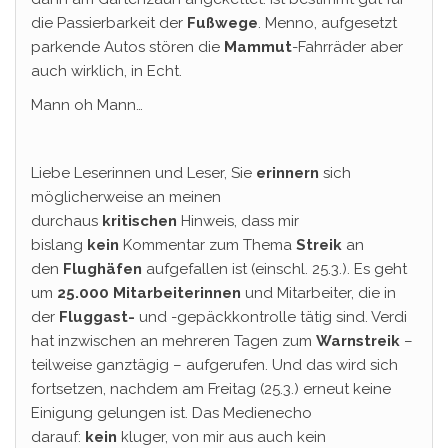
die Passierbarkeit der
Fußwege
. Menno, aufgesetzt
parkende Autos stören die
Mammut
-Fahrräder aber
auch wirklich, in Echt.
Mann oh Mann…
Liebe Leserinnen und Leser, Sie
erinnern
sich
möglicherweise an meinen
durchaus
kritischen
Hinweis, dass mir
bislang
kein
Kommentar zum Thema
Streik
an
den
Flughäfen
aufgefallen ist (einschl. 25.3.). Es geht
um
25.000
Mitarbeiterinnen
und Mitarbeiter, die in
der
Fluggast-
und -gepäckkontrolle tätig sind. Verdi
hat inzwischen an mehreren Tagen zum
Warnstreik
–
teilweise ganztägig – aufgerufen. Und das wird sich
fortsetzen, nachdem am Freitag (25.3.) erneut keine
Einigung gelungen ist. Das Medienecho
darauf:
kein
kluger, von mir aus auch kein