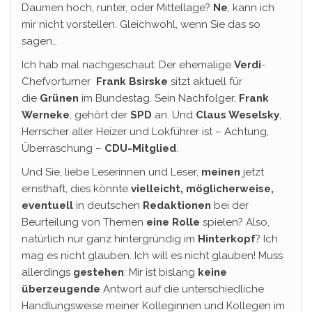
Daumen hoch, runter, oder Mittellage?
Ne
, kann ich
mir nicht vorstellen. Gleichwohl, wenn Sie das so
sagen…
Ich hab mal nachgeschaut: Der ehemalige
Verdi
-
Chefvorturner
Frank Bsirske
sitzt aktuell für
die
Grünen
im Bundestag. Sein Nachfolger,
Frank
Werneke
, gehört der
SPD
an. Und
Claus Weselsky
,
Herrscher aller Heizer und Lokführer ist – Achtung,
Überraschung –
CDU-Mitglied
.
Und Sie, liebe Leserinnen und Leser,
meinen
jetzt
ernsthaft, dies könnte
vielleicht, möglicherweise,
eventuell
in deutschen
Redaktionen
bei der
Beurteilung von Themen
eine Rolle
spielen? Also,
natürlich nur ganz hintergründig im
Hinterkopf
? Ich
mag es nicht glauben. Ich will es nicht glauben! Muss
allerdings
gestehen
: Mir ist bislang
keine
überzeugende
Antwort auf die unterschiedliche
Handlungsweise meiner Kolleginnen und Kollegen im