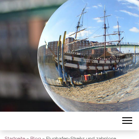
BREMEN SO
GESEHEN
Startseite
»
Blog
»
Flughafen-Streiks und zahnlose