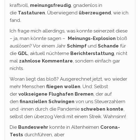
kraftvoll,
meinungsfreudig
, gnadenlos in
die
Tastaturen
. Überwiegend
überzeugend
, wie ich
fand.
Ich frage mich allerdings, was konnte seinerzeit diese
– ja, man könnte sagen –
Meinungs-Explosion
bloß
auslösen? Vor einem Jahr
Schimpf
und
Schande
für
die
GDL
, aktuell nüchterne
Berichterstattung
, nicht
mal
zahnlose Kommentare
, sondern einfach gar
nichts.
Woran liegt das bloß? Ausgerechnet jetzt, wo wieder
mehr Menschen
fliegen wollen
. Und: Selbst
der
volkseigene Flughafen
Bremen
, der auf
den
finanziellen Schwingen
von uns Steuerzahlern
und -innen durch die Pandemie
schweben konnte
,
selbst den überzog Verdi mit einem Streik. Wahnsinn!
Die
Bundeswehr
konnte in Altenheimen
Corona-
Tests
durchführen, aber