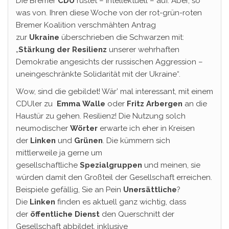
Die Bremer
CDU
rüstet – intellektuell – auf. Aber, so
was von. Ihren diese Woche von der rot-grün-roten
Bremer Koalition verschmähten Antrag
zur
Ukraine
überschrieben die Schwarzen mit:
„
Stärkung der Resilienz
unserer wehrhaften
Demokratie angesichts der russischen Aggression –
uneingeschränkte Solidarität mit der Ukraine“.
Wow, sind die gebildet! Wär’ mal interessant, mit einem
CDUler zu
Emma Walle
oder
Fritz Arbergen
an die
Haustür zu gehen. Resilienz! Die Nutzung solch
neumodischer
Wörter
erwarte ich eher in Kreisen
der
Linken
und
Grünen
. Die kümmern sich
mittlerweile ja gerne um
gesellschaftliche
Spezialgruppen
und meinen, sie
würden damit den Großteil der Gesellschaft erreichen.
Beispiele gefällig, Sie an Pein
Unersättliche
?
Die
Linken
finden es aktuell ganz wichtig, dass
der
öffentliche Dienst
den Querschnitt der
Gesellschaft abbildet, inklusive