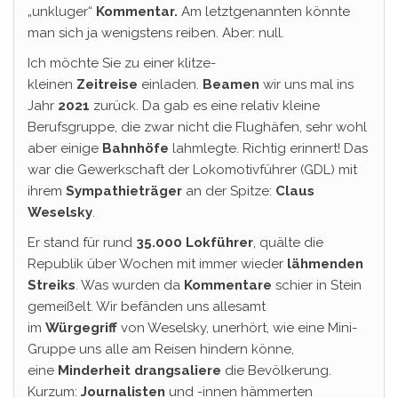
„unkluger“
Kommentar.
Am letztgenannten könnte
man sich ja wenigstens reiben. Aber: null.
Ich möchte Sie zu einer klitze-
kleinen
Zeitreise
einladen.
Beamen
wir uns mal ins
Jahr
2021
zurück. Da gab es eine relativ kleine
Berufsgruppe, die zwar nicht die Flughäfen, sehr wohl
aber einige
Bahnhöfe
lahmlegte. Richtig erinnert! Das
war die Gewerkschaft der Lokomotivführer (GDL) mit
ihrem
Sympathieträger
an der Spitze:
Claus
Weselsky
.
Er stand für rund
35.000 Lokführer
, quälte die
Republik über Wochen mit immer wieder
lähmenden
Streiks
. Was wurden da
Kommentare
schier in Stein
gemeißelt. Wir befänden uns allesamt
im
Würgegriff
von Weselsky, unerhört, wie eine Mini-
Gruppe uns alle am Reisen hindern könne,
eine
Minderheit drangsaliere
die Bevölkerung.
Kurzum:
Journalisten
und -innen hämmerten