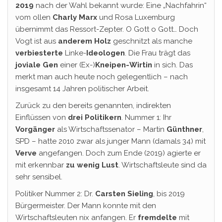
2019
nach der Wahl bekannt wurde: Eine „Nachfahrin“
vom ollen
Charly Marx
und Rosa Luxemburg
übernimmt das Ressort-Zepter. O Gott o Gott… Doch
Vogt ist aus
anderem
Holz
geschnitzt als manche
verbiesterte
Linke-
Ideologen
. Die Frau trägt das
joviale Gen
einer (Ex-)
Kneipen-Wirtin
in sich. Das
merkt man auch heute noch gelegentlich – nach
insgesamt 14 Jahren politischer Arbeit.
Zurück zu den bereits genannten, indirekten
Einflüssen von
drei Politikern
. Nummer 1: Ihr
Vorgänger
als Wirtschaftssenator – Martin
Günthner
,
SPD – hatte 2010 zwar als junger Mann (damals 34) mit
Verve
angefangen. Doch zum Ende (2019) agierte er
mit erkennbar
zu wenig Lust
. Wirtschaftsleute sind da
sehr sensibel.
Politiker Nummer 2: Dr.
Carsten Sieling
, bis 2019
Bürgermeister. Der Mann konnte mit den
Wirtschaftsleuten nix anfangen. Er
fremdelte
mit