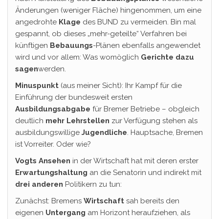
Änderungen (weniger Fläche) hingenommen, um eine
angedrohte
Klage
des BUND zu vermeiden. Bin mal
gespannt, ob dieses „mehr-geteilte“ Verfahren bei
künftigen
Bebauungs
-Plänen ebenfalls angewendet
wird und vor allem: Was womöglich
Gerichte
dazu
sagen
werden.
Minuspunkt
(aus meiner Sicht): Ihr Kampf für die
Einführung der bundesweit ersten
Ausbildungsabgabe
für Bremer Betriebe – obgleich
deutlich
mehr Lehrstellen
zur Verfügung stehen als
ausbildungswillige
Jugendliche
. Hauptsache, Bremen
ist Vorreiter. Oder wie?
Vogts Ansehen
in der Wirtschaft hat mit deren erster
Erwartungshaltung
an die Senatorin und indirekt mit
drei anderen
Politikern zu tun:
Zunächst: Bremens
Wirtschaft
sah bereits den
eigenen
Untergang
am Horizont heraufziehen, als