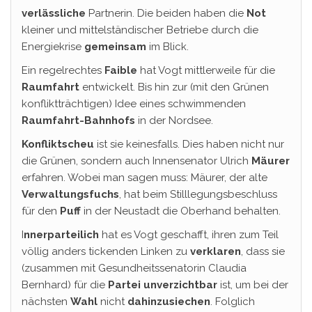
verlässliche
Partnerin. Die beiden haben die
Not
kleiner und mittelständischer Betriebe durch die
Energiekrise
gemeinsam
im Blick.
Ein regelrechtes
Faible
hat Vogt mittlerweile für die
Raumfahrt
entwickelt. Bis hin zur (mit den Grünen
konfliktträchtigen) Idee eines schwimmenden
Raumfahrt-Bahnhofs
in der Nordsee.
Konfliktscheu
ist sie keinesfalls. Dies haben nicht nur
die Grünen, sondern auch Innensenator Ulrich
Mäurer
erfahren. Wobei man sagen muss: Mäurer, der alte
Verwaltungsfuchs
, hat beim Stilllegungsbeschluss
für den
Puff
in der Neustadt die Oberhand behalten.
I
nnerparteilich
hat es Vogt geschafft, ihren zum Teil
völlig anders tickenden Linken zu
verklaren
, dass sie
(zusammen mit Gesundheitssenatorin Claudia
Bernhard) für die
Partei unverzichtbar
ist, um bei der
nächsten
Wahl
nicht
dahinzusiechen
. Folglich