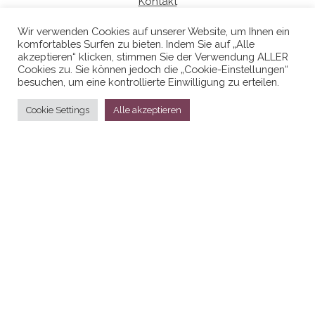
Kontakt
Wir verwenden Cookies auf unserer Website, um Ihnen ein
komfortables Surfen zu bieten. Indem Sie auf „Alle
Datenschutzerklaerung
akzeptieren“ klicken, stimmen Sie der Verwendung ALLER
Cookies zu. Sie können jedoch die „Cookie-Einstellungen“
besuchen, um eine kontrollierte Einwilligung zu erteilen.
Cookie Settings
Alle akzeptieren
Stolz präsentiert von
WordPress
|
Theme:
Head Blog