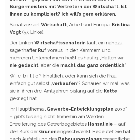
Bürgermeisters mit Vertretern der Wirtschaft. Ist
Ihnen zu kompliziert? Ich will’s gern erklären.
Senatsressort
Wirtschaft
, Arbeit und Europa:
Kristina
Vogt
(57, Linke).
Der Linken
Wirtschaftssenatorin
läuft ein nahezu
sagenhafter
Ruf
voraus. In den Kammern und
mehreren Unternehmern heißt es häufig: „Hätten wir
nie gedacht
, aber die
macht das ganz ordentlich
.“
W i e b i t t e ? Inhaltlich, oder kann sich die Frau
einfach gut selbst „
verkaufen
“? Schauen wir mal, was
sie in ihren drei Amtsjahren bislang auf die
Kette
gekriegt hat.
Ihr Hauptthema „
Gewerbe-Entwicklungsplan
2030“
– gibt’s bislang nicht. Immerhin am Werden.
Erweiterung des Gewerbegebietes
Hansalinie
– auf
den Kurs der
Grünen
eingeschwenkt. Bedeutet: Sie hat
nach Aufstellung des
Bebauungsplanes
wesentliche