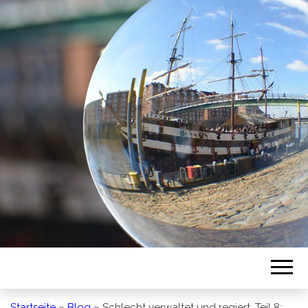
BREMEN SO
GESEHEN
Startseite
»
Blog
»
Schlecht verwaltet und regiert, Teil 8: