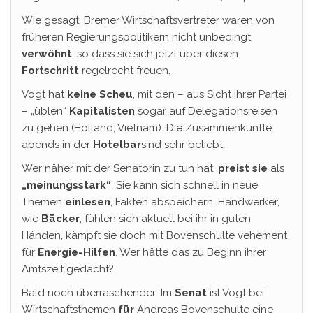
Wie gesagt, Bremer Wirtschaftsvertreter waren von
früheren Regierungspolitikern nicht unbedingt
verwöhnt
, so dass sie sich jetzt über diesen
Fortschritt
regelrecht freuen.
Vogt hat
keine Scheu
, mit den – aus Sicht ihrer Partei
– „üblen“
Kapitalisten
sogar auf Delegationsreisen
zu gehen (Holland, Vietnam). Die Zusammenkünfte
abends in der
Hotelbar
sind sehr beliebt.
Wer näher mit der Senatorin zu tun hat,
preist sie
als
„meinungsstark“
. Sie kann sich schnell in neue
Themen
einlesen
, Fakten abspeichern. Handwerker,
wie
Bäcker
, fühlen sich aktuell bei ihr in guten
Händen, kämpft sie doch mit Bovenschulte vehement
für
Energie-Hilfen
. Wer hätte das zu Beginn ihrer
Amtszeit gedacht?
Bald noch überraschender: Im
Senat
ist Vogt bei
Wirtschaftsthemen
für
Andreas Bovenschulte eine