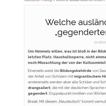
Welche ausländ
„gegenderten
02.08.2
Um Himmels willen, was ist bloß in der Bi
letzten Platz. Haushaltssperre, nicht einm
noch Missachtung der von der Kultusmini
Einerseits weist die
Bildungsbehörde
von Sa
der Anteil von Schülern mit
migrantischem
Hi
andererseits werden aber alle Schüler und Sc
drangsaliert
, die mit der deutschen Sprache n
gegendert
. Doppelpunkt inmitten von Wörtern (
Break: Mit diesem „Neudeutsch“ kommt vermut