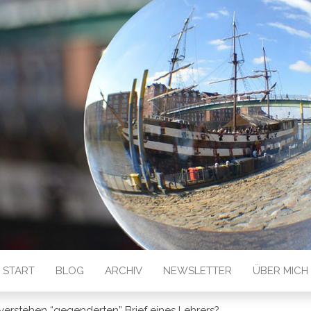
 GESEHEN
START
BLOG
ARCHIV
NEWSLETTER
ÜBER MICH
verstehen “gegenderten” Brief eines Lehrers?