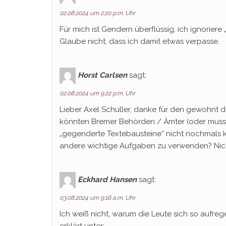
02.08.2024 um 2:20 p.m. Uhr
Für mich ist Gendern überflüssig, ich ignoriere 
Glaube nicht, dass ich damit etwas verpasse.
Horst Carlsen
sagt:
02.08.2024 um 9:22 p.m. Uhr
Lieber Axel Schuller, danke für den gewohnt d
könnten Bremer Behörden / Ämter (oder muss ic
„gegenderte Textebausteine“ nicht nochmals ko
andere wichtige Aufgaben zu verwenden? Nich
Eckhard Hansen
sagt:
03.08.2024 um 9:16 a.m. Uhr
Ich weiß nicht, warum die Leute sich so aufre