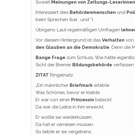
Soweit
Meinungen von Zeitungs-Leserinnen
Interessiert dies
Behördenmenschen
und
Pol
beim Sprechen (bei : und *).
Übrigens: Laut regelmäßigen Umfragen
lehnen
Vor diesem Hintergrund ist das
Verhalten
von 
den Glauben an die Demokratie
. Denn die M
Bange Frage
zum Schluss. Wie hätte eigentl
Sicht der Bremer
Bildungsbehörde
verfassen 
ZITAT
Ringelnatz:
„Ein männlicher
Briefmark
erlebte
Was Schönes, bevor er klebte.
Er war von einer
Prinzessin
beleckt.
Da war die Liebe in ihm erweckt.
Er wollte sie wiederküssen,
Da hat er verreisen müssen.
So liebte er sie vergebens.