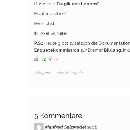
Das ist die
Tragik des Lebens
!“
Munter bleiben!
Herzlichst
Ihr Axel Schuller
P.S.:
Heute gibt’s zusätzlich die Dokumentatio
Enquetekommission
zur Bremer
Bildung
, in
+72
-3
Kategorie
ohne Kategorie
5 Kommentare
Manfred Salzwedel
sagt: