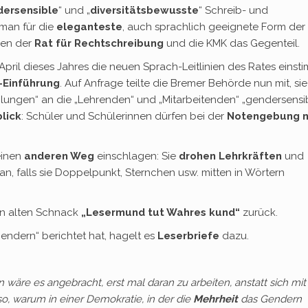
ersensible
“ und „
diversitätsbewusste
“ Schreib- und
man für die
eleganteste
, auch sprachlich geeignete Form der
len der
Rat für Rechtschreibung
und die KMK das Gegenteil.
April dieses Jahres die neuen Sprach-Leitlinien des Rates einst
Einführung
. Auf Anfrage teilte die Bremer Behörde nun mit, sie
ungen“ an die „Lehrenden“ und „Mitarbeitenden“ „gendersensi
blick
: Schüler und Schülerinnen dürfen bei der
Notengebung
n
inen
anderen Weg
einschlagen: Sie
drohen Lehrkräften
und
 an, falls sie Doppelpunkt, Sternchen usw. mitten in Wörtern
en alten Schnack
„Lesermund tut Wahres kund“
zurück.
ndern“ berichtet hat, hagelt es
Leserbriefe
dazu.
wäre es angebracht, erst mal daran zu arbeiten, anstatt sich mit
o, warum in einer Demokratie, in der die
Mehrheit
das Gendern