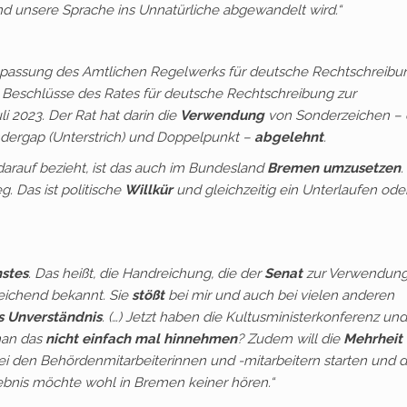
nd unsere Sprache ins Unnatürliche abgewandelt wird.“
Anpassung des Amtlichen Regelwerks für deutsche Rechtschreibu
ie Beschlüsse des Rates für deutsche Rechtschreibung zur
i 2023. Der Rat hat darin die
Verwendung
von Sonderzeichen –
ndergap (Unterstrich) und Doppelpunkt –
abgelehnt
.
darauf bezieht, ist das auch im Bundesland
Bremen umzusetzen
.
. Das ist politische
Willkür
und gleichzeitig ein Unterlaufen ode
nstes
. Das heißt, die Handreichung, die der
Senat
zur Verwendung
reichend bekannt. Sie
stößt
bei mir und auch bei vielen anderen
s Unverständnis
. (…) Jetzt haben die Kultusministerkonferenz und
man das
nicht einfach mal hinnehmen
? Zudem will die
Mehrheit 
i den Behördenmitarbeiterinnen und -mitarbeitern starten und d
ebnis möchte wohl in Bremen keiner hören.“