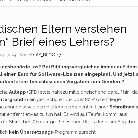
ischen Eltern verstehen
“ Brief eines Lehrers?
Von
ED-AS_BLOG-17
024
5
ldungsbehörde los? Bei Bildungsvergleichen immer auf dem
al einen Euro für Software-Lizenzen eingeplant. Und jetzt 
sterkonferenz beschlossenen Vorgaben zum Gendern?
scha
Aulepp
(SPD) stets nahezu mitleidheischend darauf hin, da
ntergrund
in einigen Schulen bei über 80 Prozent liege,
hülerinnen sowie deren Eltern permanent mit einer
Schreibwei
ur entfernt etwas zu tun hat: Es wird auf Teufel komm raus
:), Sternchen (*) oder großes Binnen I (I) – alles ist im Angebot.
lich
kein Übersetzungs
-Programm zurecht.