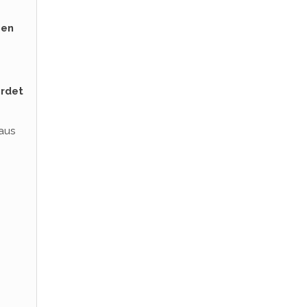
sen
rdet
aus