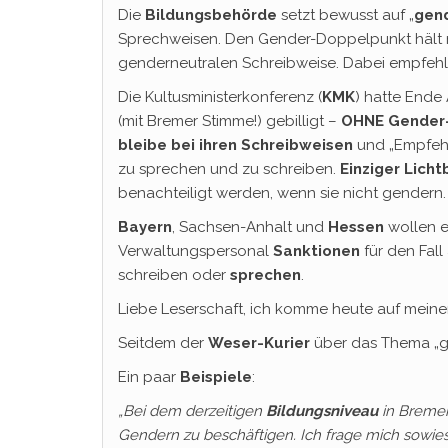
Die
Bildungsbehörde
setzt bewusst auf „
gend
Sprechweisen. Den Gender-Doppelpunkt hält 
genderneutralen Schreibweise. Dabei empfeh
Die Kultusministerkonferenz (
KMK
) hatte Ende 
(mit Bremer Stimme!) gebilligt –
OHNE Gender-
bleibe bei ihren Schreibweisen
und „Empfehl
zu sprechen und zu schreiben.
Einziger Licht
benachteiligt werden, wenn sie nicht gendern.
Bayern
, Sachsen-Anhalt und
Hessen
wollen e
Verwaltungspersonal
Sanktionen
für den Fall
schreiben oder
sprechen
.
Liebe Leserschaft, ich komme heute auf mein
Seitdem der
Weser-Kurier
über das Thema „ge
Ein paar
Beispiele
:
„Bei dem derzeitigen
Bildungsniveau
in Bremen 
Gendern zu beschäftigen. Ich frage mich sowies