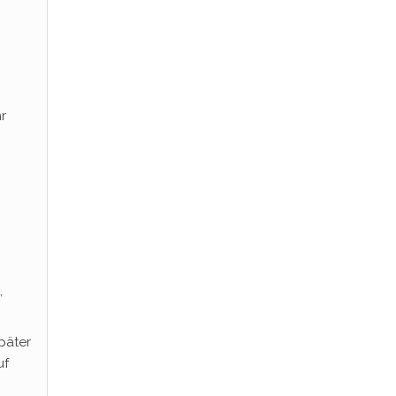
r
,
päter
uf