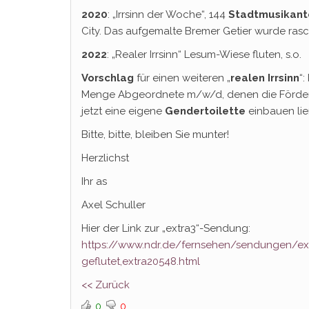
2020
: „Irrsinn der Woche“, 144
Stadtmusikan
City. Das aufgemalte Bremer Getier wurde r
2022
: „Realer Irrsinn“ Lesum-Wiese fluten, s.o.
Vorschlag
für einen weiteren „
realen Irrsinn
“
Menge Abgeordnete m/w/d, denen die Förde
jetzt eine eigene
Gendertoilette
einbauen li
Bitte, bitte, bleiben Sie munter!
Herzlichst
Ihr as
Axel Schuller
Hier der Link zur „extra3“-Sendung:
https://www.ndr.de/fernsehen/sendungen/extr
geflutet,extra20548.html
<< Zurück
0
0