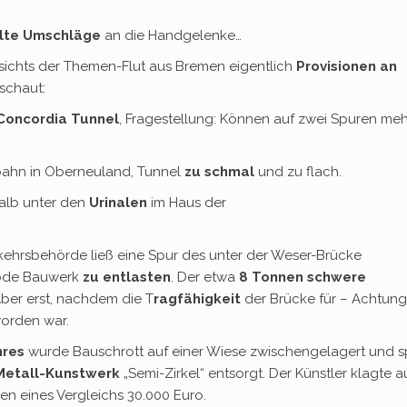
lte Umschläge
an die Handgelenke…
ichts der Themen-Flut aus Bremen eigentlich
Provisionen an
schaut:
Concordia Tunnel
, Fragestellung: Können auf zwei Spuren meh
bahn in Oberneuland, Tunnel
zu schmal
und zu flach.
halb unter den
Urinalen
im Haus der
rkehrsbehörde ließ eine Spur des unter der Weser-Brücke
rode Bauwerk
zu entlasten
. Der etwa
8 Tonnen schwere
ber erst, nachdem die T
ragfähigkeit
der Brücke für – Achtung
orden war.
res
wurde Bauschrott auf einer Wiese zwischengelagert und s
Metall-Kunstwerk
„Semi-Zirkel“ entsorgt. Der Künstler klagte a
men eines Vergleichs 30.000 Euro.