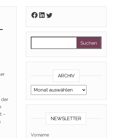
Facebook
LinkedIn
Twitter
-
Suchen nach:
ler
ARCHIV
Archiv
 der
e
t –
NEWSLETTER
u
Vorname