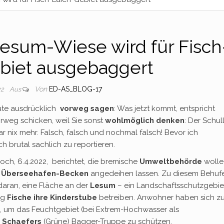
 Lesum-Wiese wird für Fisch
biet ausgebaggert
Von
ED-AS_BLOG-17
22
Aus
eute ausdrücklich
vorweg sagen
: Was jetzt kommt, entspricht
vorweg schicken, weil Sie sonst
wohlmöglich denken
: Der Schul
ar nix mehr. Falsch, falsch und nochmal falsch! Bevor ich
ch brutal sachlich zu reportieren.
och, 6.4.2022, berichtet, die bremische
Umweltbehörde
wolle
e
Überseehafen-Becken
angedeihen lassen. Zu diesem Behuf
aran, eine Fläche an der
Lesum
– ein Landschaftsschutzgebie
ig
Fische ihre Kinderstube
betreiben. Anwohner haben sich z
um das Feuchtgebiet (bei Extrem-Hochwasser als
e
Schaefers
(Grüne) Bagger-Truppe zu schützen.