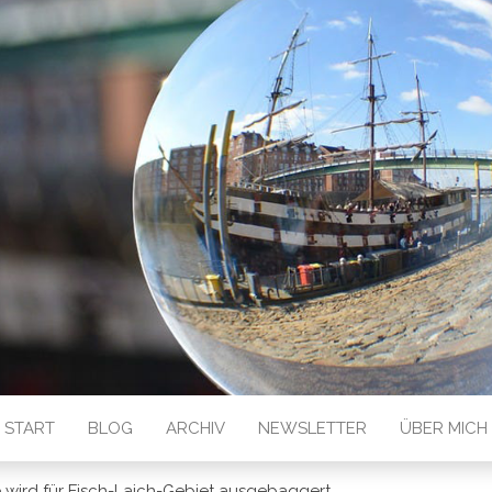
 GESEHEN
START
BLOG
ARCHIV
NEWSLETTER
ÜBER MICH
e wird für Fisch-Laich-Gebiet ausgebaggert