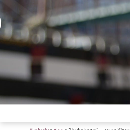
BREMEN SO
Startseite
»
Blog
»
“Realer Irrsinn” – Lesum-Wies