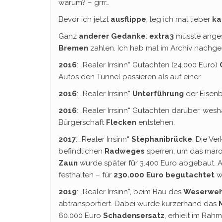
warum? – grrr…
Bevor ich jetzt
ausflippe
, leg ich mal lieber
ka
Ganz
anderer Gedanke
:
extra3
müsste anges
Bremen
zahlen. Ich hab mal im Archiv nachge
2016
: „Realer Irrsinn“ Gutachten (24.000 Euro)
Autos den Tunnel passieren als auf einer.
2016
: „Realer Irrsinn“
Unterführung
der Eisen
2016
: „Realer Irrsinn“ Gutachten darüber, wes
Bürgerschaft
Flecken
entstehen.
2017
: „Realer Irrsinn“
Stephanibrücke
. Die Ve
befindlichen
Radweges
sperren, um das ma
Zaun
wurde später für 3.400 Euro abgebaut. A
festhalten – für
230.000 Euro begutachtet
w
2019
: „Realer Irrsinn“, beim Bau des
Weserweh
abtransportiert. Dabei wurde kurzerhand das
60.000 Euro
Schadensersatz
, erhielt im Rah