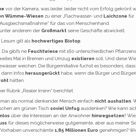
me
vor der Kamera, was leider, leider nicht vom Erfolg gekrönt w
hen Wümme-Wiesen
zu einer „Flachwasser- und
Laichzone
für
ne Ausgleichsmaßnahme“ für das von Menschenhand
e unter anderem der
Großmarkt
seine Geschäfte abwickelt.
 Lesum gilt als
hochwertiges Biotop
.
. Da gibt’s ne
Feuchtwiese
mit 160 unterschiedlichen Pflanzena
zweites Mal in Bremen und Umzug
existieren
soll. Und diese Wi
ässer weichen. Die Bürgerinitiative fuchst es besonders, dass
r dann Infos
herausgerückt
habe, wenn die Bürger und Bürger
roht
hätten.
er Rubrik „Realer Irrsinn“ berichtet.
nn man als normal denkender Mensch einfach
nicht aushalten
. 
chen am grünen Tisch
soviel Unfug
ausdenken? Wie kann sic
nlos
über die Interessen an der Anwohner
hinwegsetzen
? Wie
uss
für dieses möglicherweise gutgemeinte, aber aus meiner Si
Vorhaben unverschämte
1,85 Millionen Euro
genehmigen? Wi