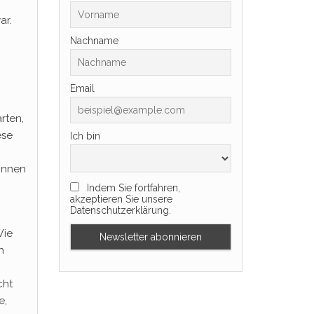
ar.
Nachname
Email
rten,
ese
Ich bin
innen
Indem Sie fortfahren,
akzeptieren Sie unsere
Datenschutzerklärung.
Wie
h
cht
e,