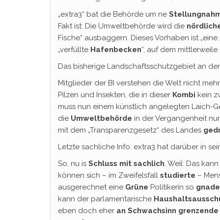
„extra3“ bat die Behörde um ne
Stellungnah
Fakt ist: Die Umweltbehörde wird die
nördlic
Fische“ ausbaggern. Dieses Vorhaben ist „ei
„verfüllte
Hafenbecken
“, auf dem mittlerweil
Das bisherige Landschaftsschutzgebiet an der
Mitglieder der BI verstehen die Welt nicht mehr
Pilzen und Insekten, die in dieser
Kombi
kein 
muss nun einem künstlich angelegten Laich-Gew
die
Umweltbehörde
in der Vergangenheit nu
mit dem „Transparenzgesetz“ des Landes
ged
Letzte sachliche Info: extra3 hat darüber in sein
So, nu is
Schluss mit sachlich
. Weil: Das ka
können sich – im Zweifelsfall
studierte
– Mens
ausgerechnet eine
Grüne
Politikerin so
gnade
kann der parlamentarische
Haushaltsaussch
eben doch eher
an Schwachsinn grenzende