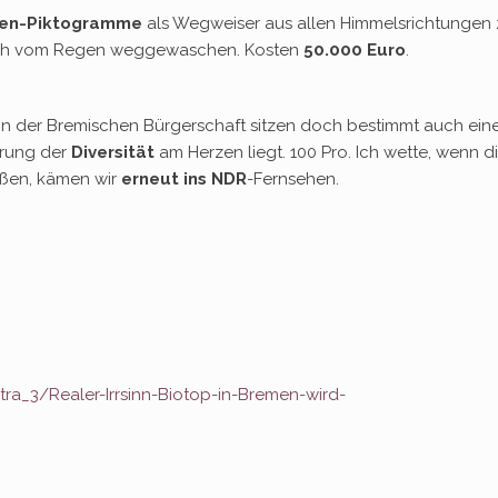
ten-Piktogramme
als Wegweiser aus allen Himmelsrichtungen 
asch vom Regen weggewaschen. Kosten
50.000 Euro
.
: In der Bremischen Bürgerschaft sitzen doch bestimmt auch ein
rung der
Diversität
am Herzen liegt. 100 Pro. Ich wette, wenn d
eßen, kämen wir
erneut ins NDR
-Fernsehen.
a_3/Realer-Irrsinn-Biotop-in-Bremen-wird-