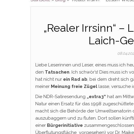
„Realer Irrsinn“ –
Laich-Ge
08.04.20
Liebe Leserinnen und Leser, eines muss ich h
den
Tatsachen
. Ich schwör’s! Dies muss ich 
hat nicht nur
ein Rad ab
, bei dem dreht sich g
meiner
Meinung freie Zügel
lasse, versuche i
Die NDR-Satiresendung
„extra3“
hat am Mittw
Natur einen Ersatz für das 1998 zugeschüttet
macht sich die Behörde der Umweltsenatorin d
auszubaggern und zu fluten. Dort sollen künft
einer
Bürgerinitiative
zusammengeschlossen, 
Überflutungsfläche vorgesehen) vor Dr. Maik