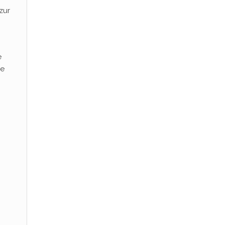
zur
e
ie