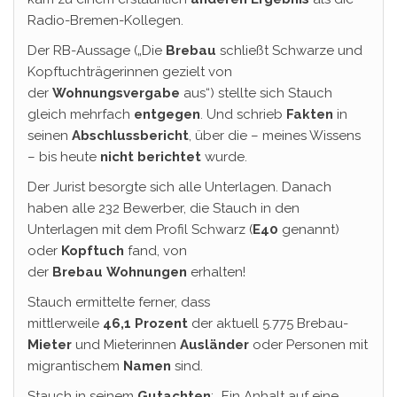
Radio-Bremen-Kollegen.
Der RB-Aussage („Die
Brebau
schließt Schwarze und
Kopftuchträgerinnen gezielt von
der
Wohnungsvergabe
aus“) stellte sich Stauch
gleich mehrfach
entgegen
. Und schrieb
Fakten
in
seinen
Abschlussbericht
, über die – meines Wissens
– bis heute
nicht
berichtet
wurde.
Der Jurist besorgte sich alle Unterlagen. Danach
haben alle 232 Bewerber, die Stauch in den
Unterlagen mit dem Profil Schwarz (
E40
genannt)
oder
Kopftuch
fand, von
der
Brebau
Wohnungen
erhalten!
Stauch ermittelte ferner, dass
mittlerweile
46,1
Prozent
der aktuell 5.775 Brebau-
Mieter
und Mieterinnen
Ausländer
oder Personen mit
migrantischem
Namen
sind.
Stauch in seinem
Gutachten
: „Ein Anhalt auf eine