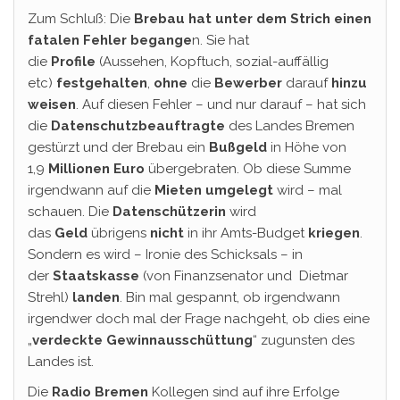
Zum Schluß: Die
Brebau hat unter dem Strich einen
fatalen Fehler begange
n. Sie hat
die
Profile
(Aussehen, Kopftuch, sozial-auffällig
etc)
festgehalten
,
ohne
die
Bewerber
darauf
hinzu
weisen
. Auf diesen Fehler – und nur darauf – hat sich
die
Datenschutzbeauftragte
des Landes Bremen
gestürzt und der Brebau ein
Bußgeld
in Höhe von
1,9
Millionen
Euro
übergebraten. Ob diese Summe
irgendwann auf die
Mieten
umgelegt
wird – mal
schauen. Die
Datenschützerin
wird
das
Geld
übrigens
nicht
in ihr Amts-Budget
kriegen
.
Sondern es wird – Ironie des Schicksals – in
der
Staatskasse
(von Finanzsenator und Dietmar
Strehl)
landen
. Bin mal gespannt, ob irgendwann
irgendwer doch mal der Frage nachgeht, ob dies eine
„
verdeckte
Gewinnausschüttung
“ zugunsten des
Landes ist.
Die
Radio Bremen
Kollegen sind auf ihre Erfolge