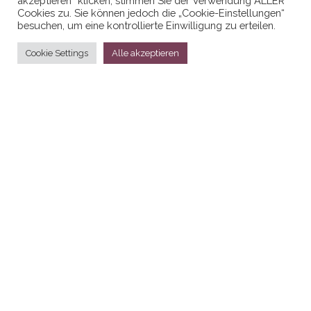
akzeptieren“ klicken, stimmen Sie der Verwendung ALLER
Cookies zu. Sie können jedoch die „Cookie-Einstellungen“
besuchen, um eine kontrollierte Einwilligung zu erteilen.
Cookie Settings
Alle akzeptieren
Stolz präsentiert von
WordPress
|
Theme:
Head Blog