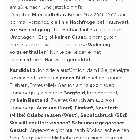
am 26.4. nach. Und jetzt kommt’s:
„Angebot
Manteuffelstraße
am 26.4.2021, 12.00 Uhr
per mail versandt,
k e i n e Nachfrage bei Hauswart
zur Besichtigung.
“ Die Brebau laut Stauch in ihren
Unterlagen: „Es gibt
keinen Grund
, einem guten
Interessenten – wie diesem – diese
Wohnung
vorzuenthalten
.“ Nur, leider leider, er hat
sich
nicht
beim Hauswart
gemeldet
…
Kandidat 2.
Ich zitiere ausführlich, damit Sie, geneigte
Leserschaft, sich ein
eigenes Bild
machen können.
Brebau: „Erstes (Miet-)Gesuch am 12.4.2021 (per)
Homepage: 3 Zimmer in
Borgfeld
; kein Angebot,
da
kein
Bestand
. Zweites Gesuch am 14.4.2021
Homepage:
Aumund (Nord), Findorff, Neustadt
(Mitte) Oslebshausen (West), Sebaldsbrück (Süd).
Wo will der Herr wohnen? Sehr unausgegorenes
Gesuch
, Angebot ergibt nur nach Rücksprache einen
Sinn. Aufgrund der Miethöhe eher in einem teureren