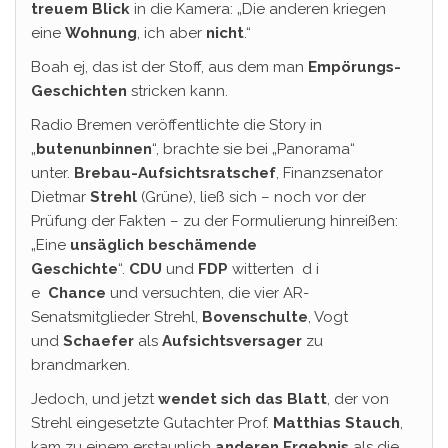
treuem Blick
in die Kamera: „Die anderen kriegen
eine
Wohnung
, ich aber
nicht
.“
Boah ej, das ist der Stoff, aus dem man
Empörungs-
Geschichten
stricken kann.
Radio Bremen veröffentlichte die Story in
„
butenunbinnen
“, brachte sie bei „Panorama“
unter.
Brebau-Aufsichtsratschef
, Finanzsenator
Dietmar
Strehl
(Grüne), ließ sich – noch vor der
Prüfung der Fakten – zu der Formulierung hinreißen:
„Eine
unsäglich beschämende
Geschichte
“.
CDU
und
FDP
witterten d i
e
Chance
und versuchten, die vier AR-
Senatsmitglieder Strehl,
Bovenschulte
, Vogt
und
Schaefer
als
Aufsichtsversager
zu
brandmarken.
Jedoch, und jetzt
wendet sich das Blatt
, der von
Strehl eingesetzte Gutachter Prof.
Matthias Stauch
,
kam zu einem erstaunlich
anderen Ergebnis
als die