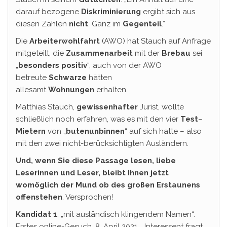
darauf bezogene
Diskriminierung
ergibt sich aus
diesen Zahlen
nicht
. Ganz im
Gegenteil
.“
Die
Arbeiterwohlfahrt
(AWO) hat Stauch auf Anfrage
mitgeteilt, die
Zusammenarbeit
mit der
Brebau
sei
„
besonders
positiv
“, auch von der AWO
betreute
Schwarze
hätten
allesamt
Wohnungen
erhalten.
Matthias Stauch,
gewissenhafter
Jurist, wollte
schließlich noch erfahren, was es mit den vier
Test
–
Mietern
von „
butenunbinnen
“ auf sich hatte – also
mit den zwei nicht-berücksichtigten Ausländern.
Und, wenn Sie diese Passage lesen, liebe
Leserinnen und Leser, bleibt Ihnen jetzt
womöglich der Mund ob des großen Erstaunens
offenstehen
. Versprochen!
Kandidat 1
, „mit ausländisch klingendem Namen“.
Erstes online-Gesuch, 8. April 2021,… Interessent fragt