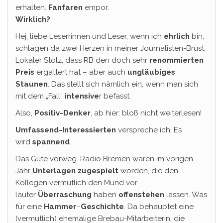
erhalten.
Fanfaren
empor.
Wirklich?
Hej, liebe Leserrinnen und Leser, wenn ich
ehrlich
bin,
schlagen da zwei Herzen in meiner Journalisten-Brust:
Lokaler Stolz, dass RB den doch sehr
renommierten
Preis
ergattert hat – aber auch
ungläubiges
Staunen
. Das stellt sich nämlich ein, wenn man sich
mit dem „Fall“
intensive
r befasst.
Also,
Positiv-Denker
, ab hier: bloß nicht weiterlesen!
Umfassend-Interessierten
verspreche ich: Es
wird
spannend
.
Das Gute vorweg. Radio Bremen waren im vorigen
Jahr
Unterlagen
zugespielt
worden, die den
Kollegen vermutlich den Mund vor
lauter
Überraschung
haben
offenstehen
lassen. Was
für eine
Hammer
–
Geschichte
. Da behauptet eine
(vermutlich) ehemalige Brebau-Mitarbeiterin, die