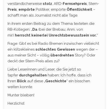
verständlicherweise
stolz
. ARD-
Fernsehpreis
, Stern-
Preis
,
empörte
Politiker, empörte
Öffentlichkeit
–
schafft man als Journalist nicht alle Tage.
In ihrem ersten Beitrag zu dem Thema texteten die
RB-Kollegen: „
Da
(bei der Brebau; Anm. von
mir)
herrscht keinerlei Unrechtsbewusstsein vor.
“
Frage: Gibt es bei Radio Bremen inzwischen vielleicht
ein klitzekleines
schlechtes Gewissen
wegen der –
aus meiner Sicht – völlig
überdrehten
Story? Oder
deckt der Stern-Preis alles zu?
Liebe Leserinnen und Leser, die Sie jetzt so
tapfer
durchgehalten
haben: Ich hoffe, dass ich
Ihren
Blick
auf diese „
Geschichte
“ ein bisschen
weiten konnte.
Munter bleiben!
Herzlichst