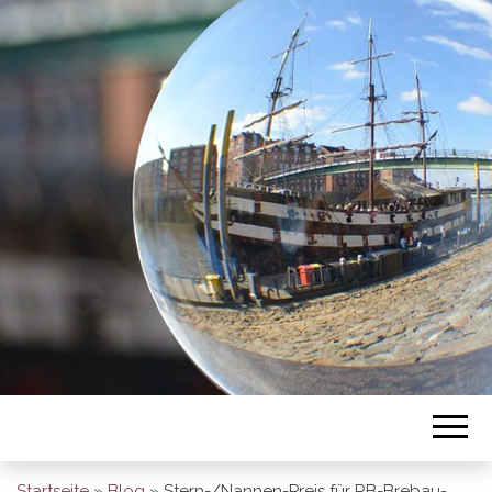
BREMEN SO
GESEHEN
Startseite
»
Blog
»
Stern-/Nannen-Preis für RB-Brebau-