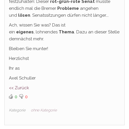
festzuhalten: Dieser
rot-grün-rote Senat
müsste
endlich mal die Bremer
Probleme
angehen
und
lösen
. Senatssitzungen dürfen nicht länger….
Ach, wissen Sie was? Das ist
ein
eigenes
,
lohnendes
Thema
. Dazu an dieser Stelle
demnächst mehr.
Bleiben Sie munter!
Herzlichst
Ihr as
Axel Schuller
<< Zurück
0
0
Kategorie
ohne Kategorie