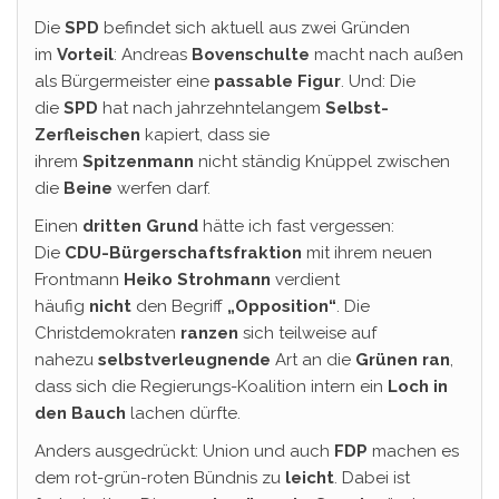
Die
SPD
befindet sich aktuell aus zwei Gründen
im
Vorteil
: Andreas
Bovenschulte
macht nach außen
als Bürgermeister eine
passable Figur
. Und: Die
die
SPD
hat nach jahrzehntelangem
Selbst-
Zerfleischen
kapiert, dass sie
ihrem
Spitzenmann
nicht ständig Knüppel zwischen
die
Beine
werfen darf.
Einen
dritten Grund
hätte ich fast vergessen:
Die
CDU-Bürgerschaftsfraktion
mit ihrem neuen
Frontmann
Heiko Strohmann
verdient
häufig
nicht
den Begriff
„Opposition“
. Die
Christdemokraten
ranzen
sich teilweise auf
nahezu
selbstverleugnende
Art an die
Grünen ran
,
dass sich die Regierungs-Koalition intern ein
Loch in
den Bauch
lachen dürfte.
Anders ausgedrückt: Union und auch
FDP
machen es
dem rot-grün-roten Bündnis zu
leicht
. Dabei ist