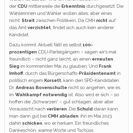
der
CDU
mittlerweile die
Erkenntnis
durchgesetzt: Die
Wählerinnen und Wähler wollen alles, aber eines
nicht:
Streit
zwischen Politikern. Da CMH
nicht
auf
das Amt
verzichtet
, findet sich auch kein anderer
Kandidat.
Dazu kommt: Aktuell fällt es selbst
100-
prozentigen
CDU-Parteigängern – sagen wir’s mal
freundlich – nicht ganz leicht, an einen
erneuten
Sieg
im kommenden Mai zu glauben. Und
Frank
Imhoff
, durch das Bürgerschafts-
Präsidentenamt
in
politisch engem
Korsett
, kann den SPD-Kandidaten
Dr.
Andreas Bovenschulte
nicht so angehen, wie es
im
Wahlkampf notwendig
ist. Also wird er sich – so
hoffen die „Schwarzen“ – gut schlagen, aber aller
Voraussicht nach
verlieren
. Die
Schuld
daran kann
man dann gut bei
CMH abladen
, ihn im Mai 2023
dahin
schicken
, wo er herkam. Ein freundliches
Dankeschön, warme Worte und Tschüss.