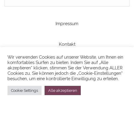
Impressum
Kontakt
Wir verwenden Cookies auf unserer Website, um Ihnen ein
komfortables Surfen zu bieten. Indem Sie auf „Alle
Datenschutzerklaerung
akzeptieren“ klicken, stimmen Sie der Verwendung ALLER
Cookies zu. Sie können jedoch die „Cookie-Einstellungen“
besuchen, um eine kontrollierte Einwilligung zu erteilen.
Cookie Settings
Alle akzeptieren
Stolz präsentiert von
WordPress
|
Theme:
Head Blog