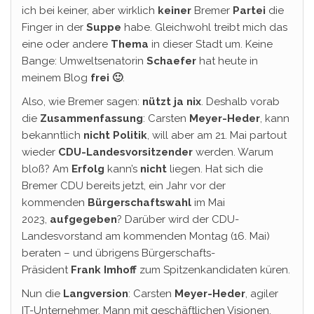
ich bei keiner, aber wirklich
keiner
Bremer
Partei
die
Finger in der
Suppe
habe. Gleichwohl treibt mich das
eine oder andere
Thema
in dieser Stadt um. Keine
Bange: Umweltsenatorin
Schaefer
hat heute in
meinem Blog
frei 🙂
.
Also, wie Bremer sagen:
nützt ja nix
. Deshalb vorab
die
Zusammenfassung
: Carsten
Meyer-Heder
, kann
bekanntlich
nicht Politik
, will aber am 21. Mai partout
wieder
CDU-Landesvorsitzender
werden. Warum
bloß? Am
Erfolg
kann’s
nicht
liegen. Hat sich die
Bremer CDU bereits jetzt, ein Jahr vor der
kommenden
Bürgerschaftswahl
im Mai
2023,
aufgegeben
? Darüber wird der CDU-
Landesvorstand am kommenden Montag (16. Mai)
beraten – und übrigens Bürgerschafts-
Präsident
Frank Imhoff
zum Spitzenkandidaten küren.
Nun die
Langversion
: Carsten
Meyer-Heder
, agiler
IT-Unternehmer, Mann mit geschäftlichen Visionen,