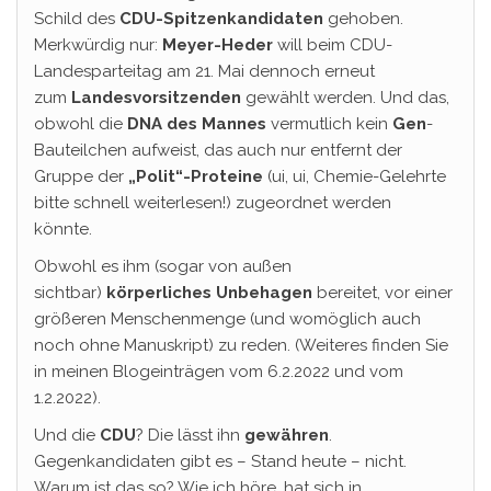
Schild des
CDU-Spitzenkandidaten
gehoben.
Merkwürdig nur:
Meyer-Heder
will beim CDU-
Landesparteitag am 21. Mai dennoch erneut
zum
Landesvorsitzenden
gewählt werden. Und das,
obwohl die
DNA des Mannes
vermutlich kein
Gen
-
Bauteilchen aufweist, das auch nur entfernt der
Gruppe der
„Polit“-Proteine
(ui, ui, Chemie-Gelehrte
bitte schnell weiterlesen!) zugeordnet werden
könnte.
Obwohl es ihm (sogar von außen
sichtbar)
körperliches Unbehagen
bereitet, vor einer
größeren Menschenmenge (und womöglich auch
noch ohne Manuskript) zu reden. (Weiteres finden Sie
in meinen Blogeinträgen vom 6.2.2022 und vom
1.2.2022).
Und die
CDU
? Die lässt ihn
gewähren
.
Gegenkandidaten gibt es – Stand heute – nicht.
Warum ist das so? Wie ich höre, hat sich in