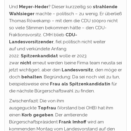
Und
Meyer-Heder
? Dieser kurzzeitig so
strahlende
Wahlsieger
machte – politisch – zu wenig. Er überließ
Thomas Röwekamp – mit dem die CDU 100pro nicht
so viele Stimmen bekommen hätte – den CDU-
Fraktionsvorsitz. CMH blieb
CDU-
Landesvorsitzender
, fiel politisch nicht weiter
auf
und verkündete Anfang
2022:
Spitzenkandidat
wolle er 2023
zwar
nicht
erneut werden (seine Firma team neusta sei
jetzt wichtiger), aber den
Landesvorsitz
, den möge er
doch
behalten
. Begründung: Da sei noch viel zu tun,
beispielsweise eine
Frau als Spitzenkandidatin
für
die nächste Bürgerschaftswahl zu finden.
Zwischenfazit: Die von ihm
ausgeguckte
Topfrau
(Vorstand bei OHB) hat ihm
einen
Korb gegeben
. Der amtierende
Bürgerschaftspräsident
Frank Imhoff
wird am
kommenden Montag vom Landesvorstand auf den