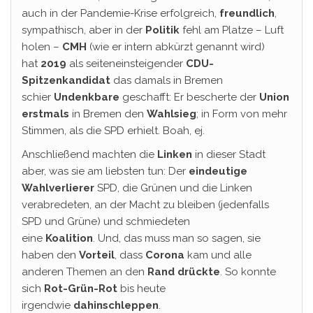
auch in der Pandemie-Krise erfolgreich,
freundlich
,
sympathisch, aber in der
Politik
fehl am Platze – Luft
holen –
CMH
(wie er intern abkürzt genannt wird)
hat
2019
als seiteneinsteigender
CDU-
Spitzenkandidat
das damals in Bremen
schier
Undenkbare
geschafft: Er bescherte der
Union
erstmals
in Bremen den
Wahlsieg
; in Form von mehr
Stimmen, als die SPD erhielt. Boah, ej.
Anschließend machten die
Linken
in dieser Stadt
aber, was sie am liebsten tun: Der
eindeutige
Wahlverlierer
SPD, die Grünen und die Linken
verabredeten, an der Macht zu bleiben (jedenfalls
SPD und Grüne) und schmiedeten
eine
Koalition
.
Und, das muss man so sagen, sie
haben den
Vorteil
, dass
Corona
kam und alle
anderen Themen an den
Rand drückte
. So konnte
sich
Rot-Grün-Rot
bis heute
irgendwie
dahinschleppen
.