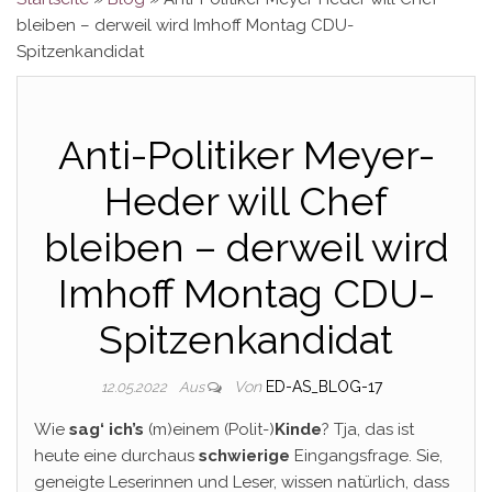
bleiben – derweil wird Imhoff Montag CDU-
Spitzenkandidat
Anti-Politiker Meyer-
Heder will Chef
bleiben – derweil wird
Imhoff Montag CDU-
Spitzenkandidat
Von
ED-AS_BLOG-17
12.05.2022
Aus
Wie
sag‘ ich’s
(m)einem (Polit-)
Kinde
? Tja, das ist
heute eine durchaus
schwierige
Eingangsfrage. Sie,
geneigte Leserinnen und Leser, wissen natürlich, dass