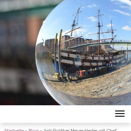
BREMEN SO
GESEHEN
Startseite
»
Blog
»
Anti-Politiker Meyer-Heder will Chef