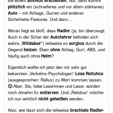
sie einem
. Nur, dann kommt
sinnvoll erscheinen
ein (schnelleres und vor allem stärkeres)
plötzlich
– mit Airbags, Gurten und anderen
Auto
Sicherheits-Features. Und dann…
Woran liegt es bloß, dass
(ja, bin überzeugt:
Radler
Auch in der Schar der
befinden sich
Autofahrer
wahre „
) teilweise so
durch die
Wildsäue“
sorglos
Gegend
. Eben
Airbag, Gurt, ABS, und
heizen
ohne
häufig auch ohne
?
Helm
Eigentlich wollte ich jetzt den mir sehr gut
bekannten „Verkehrs-Psychologen“
Lexa Relluhcs
(ausgesprochen: Rellux) zu Wort kommen lassen.
Aber: Sie, liebe Leserinnen und Leser, würden
🙂
mich ohnehin fix
. Und „Relotius“ möchte
entlarven
ich nun wirklich
werden.
nicht geheißen
Also, wie lässt sich die teilweise
brachiale Radler-