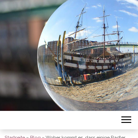
BREMEN SO
GESEHEN
Startseite
»
Blog
»
Woher kommt es, dass einige Radler