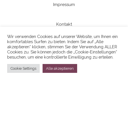
Impressum
Kontakt
Wir verwenden Cookies auf unserer Website, um Ihnen ein
komfortables Surfen zu bieten. Indem Sie auf „Alle
Datenschutzerklaerung
akzeptieren“ klicken, stimmen Sie der Verwendung ALLER
Cookies zu. Sie können jedoch die „Cookie-Einstellungen“
besuchen, um eine kontrollierte Einwilligung zu erteilen.
Cookie Settings
Alle akzeptieren
Stolz präsentiert von
WordPress
|
Theme:
Head Blog