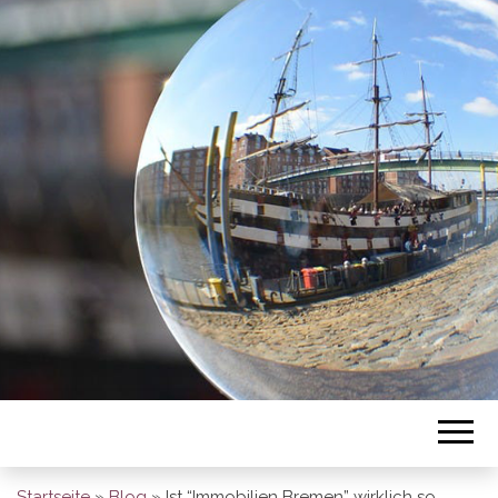
BREMEN SO
GESEHEN
Startseite
»
Blog
»
Ist “Immobilien Bremen” wirklich so