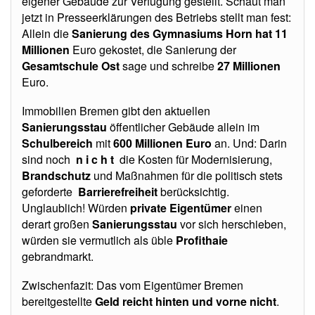
eigener Gebäude zur Verfügung gestellt. Schaut man
jetzt in Presseerklärungen des Betriebs stellt man fest:
Allein die
Sanierung des Gymnasiums Horn hat 11
Millionen
Euro gekostet, die Sanierung der
Gesamtschule Ost
sage und schreibe
27 Millionen
Euro.
Immobilien Bremen gibt den aktuellen
Sanierungsstau
öffentlicher Gebäude allein im
Schulbereich
mit
600 Millionen Euro
an. Und: Darin
sind noch
n i c h t
die Kosten für Modernisierung,
Brandschutz
und Maßnahmen für die politisch stets
geforderte
Barrierefreiheit
berücksichtig.
Unglaublich! Würden
private
Eigentümer
einen
derart großen
Sanierungsstau
vor sich herschieben,
würden sie vermutlich als üble
Profithaie
gebrandmarkt.
Zwischenfazit: Das vom Eigentümer Bremen
bereitgestellte
Geld reicht hinten und vorne nicht
.