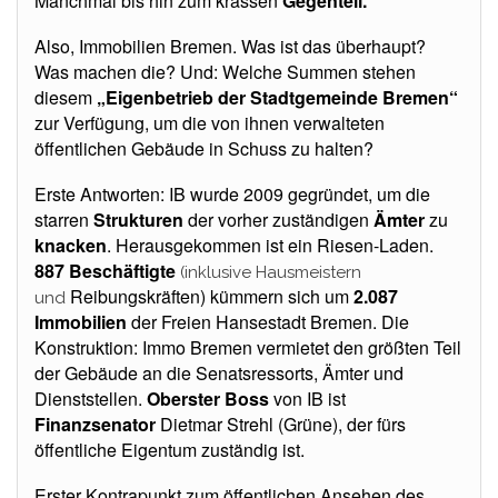
Manchmal bis hin zum krassen
Gegenteil.
Also, Immobilien Bremen. Was ist das überhaupt?
Was machen die? Und: Welche Summen stehen
diesem
„Eigenbetrieb der Stadtgemeinde Bremen“
zur Verfügung, um die von ihnen verwalteten
öffentlichen Gebäude in Schuss zu halten?
Erste Antworten: IB wurde 2009 gegründet, um die
starren
Strukturen
der vorher zuständigen
Ämter
zu
knacken
. Herausgekommen ist ein Riesen-Laden.
887 Beschäftigte
(inklusive Hausmeistern
Reibungskräften) kümmern sich um
2.087
und
Immobilien
der Freien Hansestadt Bremen. Die
Konstruktion: Immo Bremen vermietet den größten Teil
der Gebäude an die Senatsressorts, Ämter und
Dienststellen.
Oberster Boss
von IB ist
Finanzsenator
Dietmar Strehl (Grüne), der fürs
öffentliche Eigentum zuständig ist.
Erster Kontrapunkt zum öffentlichen Ansehen des