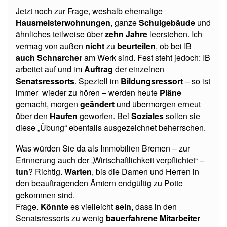
Jetzt noch zur Frage, weshalb ehemalige
Hausmeisterwohnungen
, ganze
Schulgebäude
und
ähnliches teilweise über
zehn Jahre
leerstehen. Ich
vermag von außen
nicht
zu
beurteilen
, ob bei IB
auch Schnarcher
am Werk sind. Fest steht jedoch: IB
arbeitet auf und im
Auftrag
der einzelnen
Senatsressorts
. Speziell im
Bildungsressort
– so ist
immer wieder zu hören – werden heute
Pläne
gemacht, morgen
geändert
und übermorgen erneut
über den
Haufen
geworfen. Bei
Soziales
sollen sie
diese „Übung“ ebenfalls ausgezeichnet beherrschen.
Was würden Sie da als Immobilien Bremen – zur
Erinnerung auch der „Wirtschaftlichkeit verpflichtet“ –
tun
? Richtig.
Warten
, bis die Damen und Herren in
den beauftragenden Ämtern endgültig zu Potte
gekommen sind.
Frage.
Könnte
es vielleicht
sein
, dass in den
Senatsressorts zu wenig
bauerfahrene
Mitarbeiter