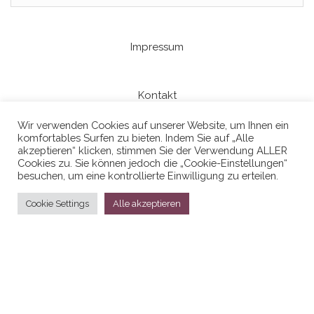
Impressum
Kontakt
Wir verwenden Cookies auf unserer Website, um Ihnen ein
komfortables Surfen zu bieten. Indem Sie auf „Alle
Datenschutzerklaerung
akzeptieren“ klicken, stimmen Sie der Verwendung ALLER
Cookies zu. Sie können jedoch die „Cookie-Einstellungen“
besuchen, um eine kontrollierte Einwilligung zu erteilen.
Cookie Settings
Alle akzeptieren
Stolz präsentiert von
WordPress
|
Theme:
Head Blog