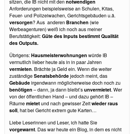
sitzen, die IB nicht mit den
notwendigen
Anforderungen beispielsweise an Schulen, Kitas,
Feuer- und Polizeiwachen, Gerichtsgebäuden u.ä.
versorgen
? Aus anderen
Branchen
(wie
Werbeagenturen) weiß ich noch aus meiner
Berufstätigkeit:
Güte des Inputs bestimmt Qualität
des Outputs.
Übrigens:
Hausmeisterwohnungen
würde IB
vermutlich lieber heute als in in paar Jahren
vermieten
. Brächte ja Geld ein. Wenn die weiter
zuständige
Senatsbehörde
jedoch meint, das
Gebäude
irgendwann möglicherweise doch noch zu
benötigen
– dann, ja dann bleibt’s
unvermietet
. Wer
von der öffentlichen Hand – und dazu gehört IB –
Räume
mietet
und nach gewisser Zeit
wieder raus
soll
, hat bei Gericht extrem gute Karten…
Liebe Leserinnen und Leser, ich hatte Sie
vorgewarnt
. Das war heute ein Blog, in dem es nicht