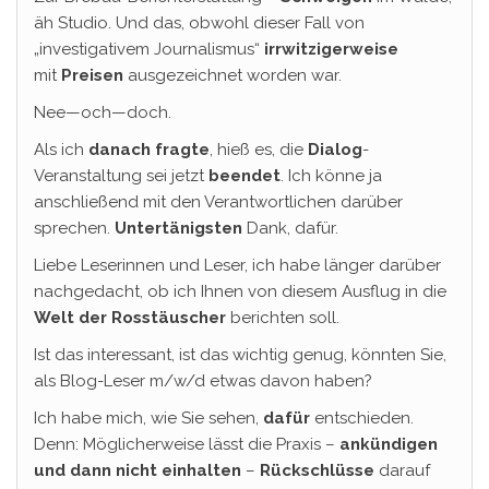
äh Studio. Und das, obwohl dieser Fall von
„investigativem Journalismus“
irrwitzigerweise
mit
Preisen
ausgezeichnet worden war.
Nee—och—doch.
Als ich
danach fragte
, hieß es, die
Dialog
-
Veranstaltung sei jetzt
beendet
. Ich könne ja
anschließend mit den Verantwortlichen darüber
sprechen.
Untertänigsten
Dank, dafür.
Liebe Leserinnen und Leser, ich habe länger darüber
nachgedacht, ob ich Ihnen von diesem Ausflug in die
Welt der Rosstäuscher
berichten soll.
Ist das interessant, ist das wichtig genug, könnten Sie,
als Blog-Leser m/w/d etwas davon haben?
Ich habe mich, wie Sie sehen,
dafür
entschieden.
Denn: Möglicherweise lässt die Praxis –
ankündigen
und dann nicht einhalten
–
Rückschlüsse
darauf