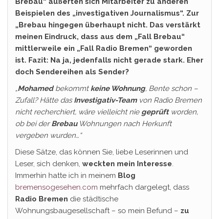
Brebau“ äußerten sich Mitarbeiter zu anderen
Beispielen des „investigativen Journalismus“. Zur
„Brebau hingegen überhaupt nicht. Das verstärkt
meinen Eindruck, dass aus dem „Fall Brebau“
mittlerweile ein „Fall Radio Bremen“ geworden
ist. Fazit: Na ja, jedenfalls nicht gerade stark. Eher
doch Sendereihen als Sender?
„
Mohamed
bekommt
keine Wohnung
, Bente schon –
Zufall? Hätte das
Investigativ-Team
von Radio Bremen
nicht recherchiert, wäre vielleicht nie
geprüft
worden,
ob bei der
Brebau
Wohnungen nach Herkunft
vergeben wurden…“
Diese Sätze, das können Sie, liebe Leserinnen und
Leser, sich denken,
weckten mein Interesse
.
Immerhin hatte ich in meinem
Blog
bremensogesehen.com
mehrfach dargelegt, dass
Radio Bremen
die städtische
Wohnungsbaugesellschaft – so mein Befund –
zu