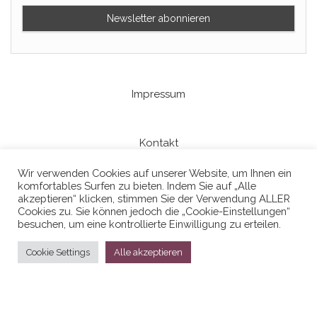
Impressum
Kontakt
Wir verwenden Cookies auf unserer Website, um Ihnen ein
komfortables Surfen zu bieten. Indem Sie auf „Alle
Datenschutzerklaerung
akzeptieren“ klicken, stimmen Sie der Verwendung ALLER
Cookies zu. Sie können jedoch die „Cookie-Einstellungen“
besuchen, um eine kontrollierte Einwilligung zu erteilen.
Cookie Settings
Alle akzeptieren
Stolz präsentiert von
WordPress
|
Theme:
Head Blog