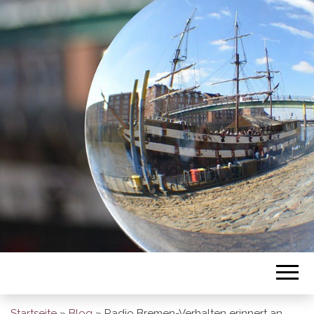
BREMEN SO
GESEHEN
Startseite
»
Blog
»
Radio Bremen-Verhalten erinnert an