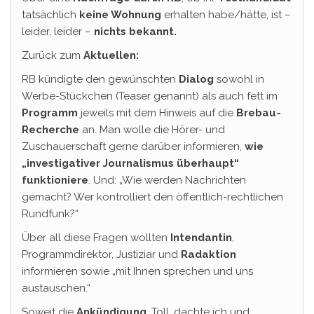
tatsächlich
keine Wohnung
erhalten habe/hätte, ist –
leider, leider –
nichts bekannt.
Zurück zum
Aktuellen:
RB kündigte den gewünschten
Dialog
sowohl in
Werbe-Stückchen (Teaser genannt) als auch fett im
Programm
jeweils mit dem Hinweis auf die
Brebau-
Recherche
an. Man wolle die Hörer- und
Zuschauerschaft gerne darüber informieren,
wie
„investigativer Journalismus überhaupt“
funktioniere
. Und: „Wie werden Nachrichten
gemacht? Wer kontrolliert den öffentlich-rechtlichen
Rundfunk?“
Über all diese Fragen wollten
Intendantin
,
Programmdirektor, Justiziar und
Radaktion
informieren sowie „mit Ihnen sprechen und uns
austauschen.“
Soweit die
Ankündigung
. Toll, dachte ich und