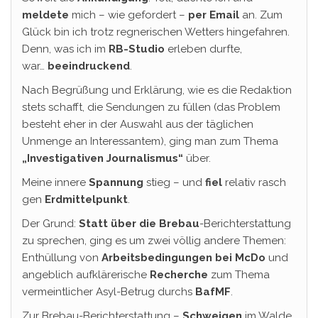
meldete
mich – wie gefordert –
per Email
an. Zum
Glück bin ich trotz regnerischen Wetters hingefahren.
Denn, was ich im
RB-Studio
erleben durfte,
war…
beeindruckend
.
Nach Begrüßung und Erklärung, wie es die Redaktion
stets schafft, die Sendungen zu füllen (das Problem
besteht eher in der Auswahl aus der täglichen
Unmenge an Interessantem), ging man zum Thema
„Investigativen Journalismus“
über.
Meine innere
Spannung
stieg – und
fiel
relativ rasch
gen
Erdmittelpunkt
.
Der Grund:
Statt über die Brebau
-Berichterstattung
zu sprechen, ging es um zwei völlig andere Themen:
Enthüllung von
Arbeitsbedingungen bei McDo
und
angeblich aufklärerische
Recherche
zum Thema
vermeintlicher Asyl-Betrug durchs
BafMF
.
Zur Brebau-Berichterstattung –
Schweigen
im Walde,