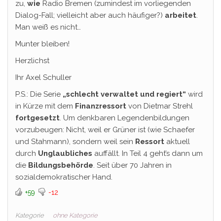
zu,
wie
Radio Bremen (zumindest im vorliegenden
Dialog-Fall; vielleicht aber auch häufiger?)
arbeitet
.
Man weiß es nicht…
Munter bleiben!
Herzlichst
Ihr Axel Schuller
P.S.: Die Serie
„schlecht verwaltet und regiert“
wird
in Kürze mit dem
Finanzressort
von Dietmar Strehl
fortgesetzt
. Um denkbaren Legendenbildungen
vorzubeugen: Nicht, weil er Grüner ist (wie Schaefer
und Stahmann), sondern weil sein
Ressort
aktuell
durch
Unglaubliches
auffällt. In Teil 4 geht’s dann um
die
Bildungsbehörde
. Seit über 70 Jahren in
sozialdemokratischer Hand.
+59
-12
Kategorie
ohne Kategorie