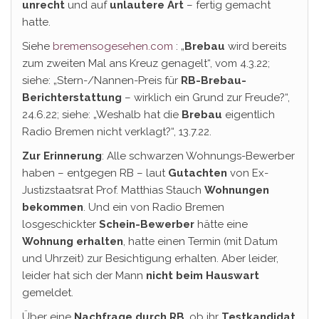
unrecht
und auf
unlautere Art
– fertig gemacht
hatte.
Siehe
bremensogesehen.com
: „
Brebau
wird bereits
zum zweiten Mal ans Kreuz genagelt“, vom 4.3.22;
siehe: „Stern-/Nannen-Preis für
RB-Brebau-
Berichterstattung
– wirklich ein Grund zur Freude?“,
24.6.22; siehe: „Weshalb hat die
Brebau
eigentlich
Radio Bremen nicht verklagt?“, 13.7.22.
Zur Erinnerung
: Alle schwarzen Wohnungs-Bewerber
haben – entgegen RB – laut
Gutachten
von Ex-
Justizstaatsrat Prof. Matthias Stauch
Wohnungen
bekommen
. Und ein von Radio Bremen
losgeschickter
Schein-Bewerber
hätte eine
Wohnung erhalten
, hatte einen Termin (mit Datum
und Uhrzeit) zur Besichtigung erhalten. Aber leider,
leider hat sich der Mann
nicht beim Hauswart
gemeldet.
Über eine
Nachfrage durch RB
, ob ihr
Testkandidat