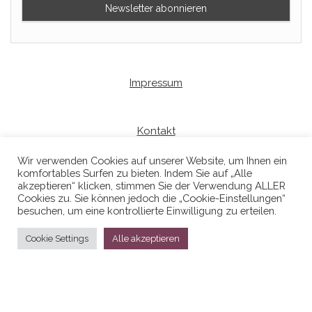
Impressum
Kontakt
Wir verwenden Cookies auf unserer Website, um Ihnen ein
komfortables Surfen zu bieten. Indem Sie auf „Alle
Datenschutzerklaerung
akzeptieren“ klicken, stimmen Sie der Verwendung ALLER
Cookies zu. Sie können jedoch die „Cookie-Einstellungen“
besuchen, um eine kontrollierte Einwilligung zu erteilen.
Cookie Settings
Alle akzeptieren
Stolz präsentiert von
WordPress
|
Theme:
Head Blog