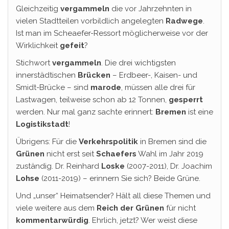
Gleichzeitig
vergammeln
die vor Jahrzehnten in
vielen Stadtteilen vorbildlich angelegten
Radwege
.
Ist man im Scheaefer-Ressort möglicherweise vor der
Wirklichkeit
gefeit
?
Stichwort
vergammeln
. Die drei wichtigsten
innerstädtischen
Brücken
– Erdbeer-, Kaisen- und
Smidt-Brücke – sind
marode
, müssen alle drei für
Lastwagen, teilweise schon ab 12 Tonnen,
gesperrt
werden. Nur mal ganz sachte erinnert:
Bremen
ist eine
Logistikstadt
!
Übrigens: Für die
Verkehrspolitik
in Bremen sind die
Grünen
nicht erst seit
Schaefers
Wahl im Jahr 2019
zuständig. Dr. Reinhard
Loske
(2007-2011), Dr. Joachim
Lohse
(2011-2019) – erinnern Sie sich? Beide Grüne.
Und „unser“ Heimatsender? Hält all diese Themen und
viele weitere aus dem
Reich der Grünen
für nicht
kommentarwürdig
. Ehrlich, jetzt? Wer weist diese