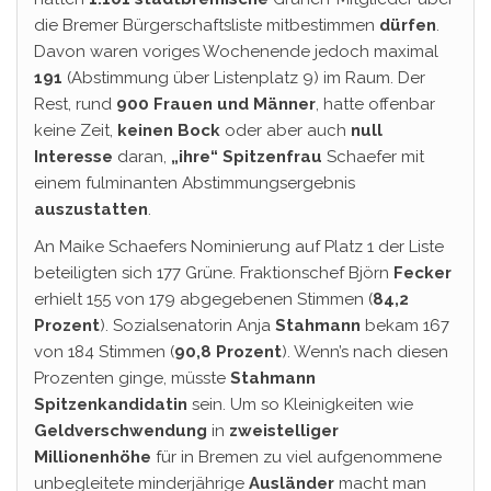
die Bremer Bürgerschaftsliste mitbestimmen
dürfen
.
Davon waren voriges Wochenende jedoch maximal
191
(Abstimmung über Listenplatz 9) im Raum. Der
Rest, rund
900 Frauen und Männer
, hatte offenbar
keine Zeit,
keinen Bock
oder aber auch
null
Interesse
daran,
„ihre“ Spitzenfrau
Schaefer mit
einem fulminanten Abstimmungsergebnis
auszustatten
.
An Maike Schaefers Nominierung auf Platz 1 der Liste
beteiligten sich 177 Grüne. Fraktionschef Björn
Fecker
erhielt 155 von 179 abgegebenen Stimmen (
84,2
Prozent
). Sozialsenatorin Anja
Stahmann
bekam 167
von 184 Stimmen (
90,8 Prozent
). Wenn’s nach diesen
Prozenten ginge, müsste
Stahmann
Spitzenkandidatin
sein. Um so Kleinigkeiten wie
Geldverschwendung
in
zweistelliger
Millionenhöhe
für in Bremen zu viel aufgenommene
unbegleitete minderjährige
Ausländer
macht man