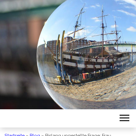
BREMEN SO
GESEHEN
Startseite
»
Blog
»
Bislang ungestellte Frage: Frau