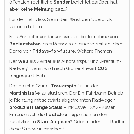
öffentlich-rechtliche
Sender
berichtet darüber, hat
aber
keine Meinung
dazu?
Für den Fall, dass Sie in dem Wust den Überblick
verloren haben:
Frau Schaefer verdanken wir u.a. die Teilnahme von
Bediensteten
ihres Ressorts an einer vormittäglichen
Demo von
Fridays-for-future
. Weitere Themen:
Der
Wall
als Zwitter aus Autofahrspur und „Premium-
Radweg“. Damit wird nach Grünen-Lesart
CO2
eingespart
. Haha.
Das gleiche Grüne „
Trauerspiel
“ ist in der
Martinistraße
zu studieren. Der Ein-Fahrbahn-Betrieb
je Richtung mit seitwärts abgetrennten Radwegen
produziert lange Staus
– inklusive BSAG-Bussen.
Erfreuen sich die
Radfahrer
eigentlich an den
zusätzlichen
Stau-Abgasen
? Oder meiden die Radler
diese Strecke inzwischen?