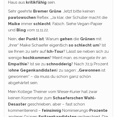
Haus aus
kritikfähig
sein.
Sehr geehrte
Bremer Grüne
. Jetzt bitte keinen
pawlowschen
Reflex. „Ja klar, der Schuller macht die
Maike
immer
schlecht
. Falsch. Siehe Vegan-Papier
und
Blog
vom 11.11.22.
Nein,
der Punkt ist
: Warum
gehen
die
Grünen
mit
„ihrer“ Maike Schaefer eigentlich
so schlecht um
? Ist
sie Ihnen zu sehr auf
Ich-Tour
? Lässt sie neben sich zu
wenige
hochkommen
? Meint man, es mangele ihr an
Empathie
? Ist sie zu
schnodderig
? Nach 72,9 Prozent
(
ohne
Gegenkandidaten
) zu sagen: „
Gewonnen
ist
gewonnen“ – da muss du schon ganz schön
abgehärtet sein.
Mein Kollege Theiner vom Weser-Kurier hat zwar
keinen Kommentar zum
Schaeferschen Wahl-
Desaster
geschrieben, aber – fast schon
kommentierend –
feinsinnig
Nominierungs-
Prozente
anderer Grünen
Spitzenkandidaten
recherchiert. Die