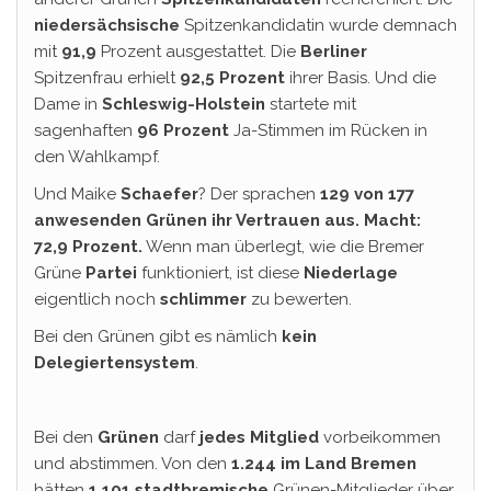
niedersächsische
Spitzenkandidatin wurde demnach
mit
91,9
Prozent ausgestattet. Die
Berliner
Spitzenfrau erhielt
92,5 Prozent
ihrer Basis. Und die
Dame in
Schleswig-Holstein
startete mit
sagenhaften
96 Prozent
Ja-Stimmen im Rücken in
den Wahlkampf.
Und Maike
Schaefer
? Der sprachen
129 von 177
anwesenden Grünen ihr Vertrauen aus. Macht:
72,9 Prozent.
Wenn man überlegt, wie die Bremer
Grüne
Partei
funktioniert, ist diese
Niederlage
eigentlich noch
schlimmer
zu bewerten.
Bei den Grünen gibt es nämlich
kein
Delegiertensystem
.
Bei den
Grünen
darf
jedes Mitglied
vorbeikommen
und abstimmen. Von den
1.244 im Land Bremen
hätten
1.101
stadtbremische
Grünen-Mitglieder über