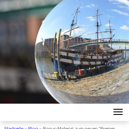
BREMEN SO
GESEHEN
Startseite
»
Blog
»
Bonus-Material zum neuen “Bremer