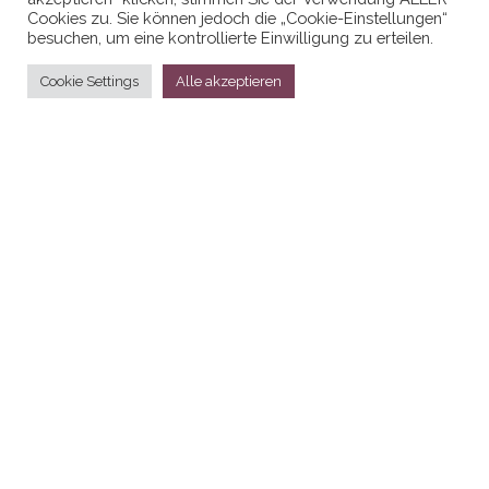
Cookies zu. Sie können jedoch die „Cookie-Einstellungen“
besuchen, um eine kontrollierte Einwilligung zu erteilen.
Cookie Settings
Alle akzeptieren
Stolz präsentiert von
WordPress
|
Theme:
Head Blog