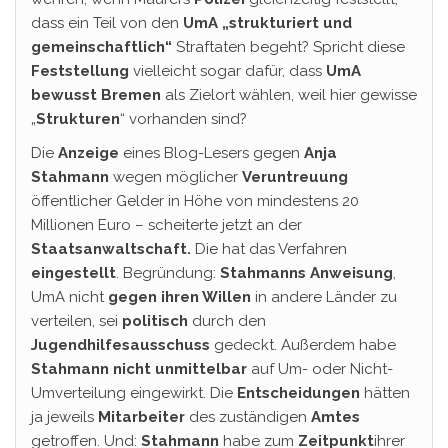
dass ein Teil von den
UmA „strukturiert und
gemeinschaftlich“
Straftaten begeht? Spricht diese
Feststellung
vielleicht sogar dafür, dass
UmA
bewusst Bremen
als Zielort wählen, weil hier gewisse
„
Strukturen
“ vorhanden sind?
Die
Anzeige
eines Blog-Lesers gegen
Anja
Stahmann
wegen möglicher
Veruntreuung
öffentlicher Gelder in Höhe von mindestens 20
Millionen Euro – scheiterte jetzt an der
Staatsanwaltschaft.
Die hat das Verfahren
eingestellt
. Begründung:
Stahmanns Anweisung
,
UmA nicht
gegen ihren Willen
in andere Länder zu
verteilen, sei
politisch
durch den
Jugendhilfesausschuss
gedeckt. Außerdem habe
Stahmann nicht unmittelbar
auf Um- oder Nicht-
Umverteilung eingewirkt. Die
Entscheidungen
hätten
ja jeweils
Mitarbeiter
des zuständigen
Amtes
getroffen. Und:
Stahmann
habe zum
Zeitpunkt
ihrer