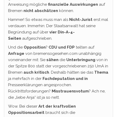
Anweisung mögliche
finanzielle Auswirkungen
auf
Bremen
nicht abschätzen
können.
Hammer! So etwas muss man als
Nicht-Jurist
erst mal
verdauen. Immerhin: Der Staatsanwalt hat seine
Begründung auf über
vier Din-A-4-
Seiten
aufgeschrieben.
Und die
Opposition
?
CDU und FDP
teilten auf
Anfrage
von bremensogesehen.com unabhängig
voneinander mit: Sie
sähen
die
Unterbringung
von in
der Spitze 800 statt der vorgeschriebenen 250 UmA in
Bremen
auch kritisch
. Deshalb hätten sie das
Thema
ja mehrfach in der
Fachdeputation und in
Presseerklärungen angesprochen.
Rücktrittsforderungen?
Misstrauensvotum
? Ach ne,
die „liebe Anja“ ist ja so nett.
Wow. Bei dieser
Art der kraftvollen
Oppositionsarbeit
braucht sich die