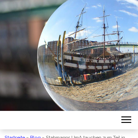
BREMEN SO
GESEHEN
Startseite
»
Blog
»
Stahmanns UmA tauchen zum Teil in