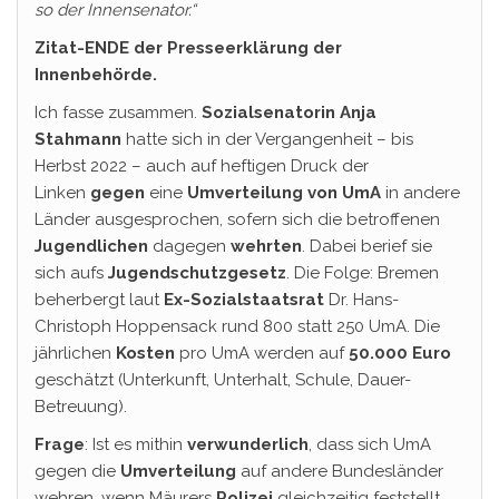
so der Innensenator.“
Zitat-ENDE der Presseerklärung der
Innenbehörde.
Ich fasse zusammen.
Sozialsenatorin Anja
Stahmann
hatte sich in der Vergangenheit – bis
Herbst 2022 – auch auf heftigen Druck der
Linken
gegen
eine
Umverteilung von UmA
in andere
Länder ausgesprochen, sofern sich die betroffenen
Jugendlichen
dagegen
wehrten
. Dabei berief sie
sich aufs
Jugendschutzgesetz
. Die Folge: Bremen
beherbergt laut
Ex-Sozialstaatsrat
Dr. Hans-
Christoph Hoppensack rund 800 statt 250 UmA. Die
jährlichen
Kosten
pro UmA werden auf
50.000
Euro
geschätzt (Unterkunft, Unterhalt, Schule, Dauer-
Betreuung).
Frage
: Ist es mithin
verwunderlich
, dass sich UmA
gegen die
Umverteilung
auf andere Bundesländer
wehren, wenn Mäurers
Polizei
gleichzeitig feststellt,