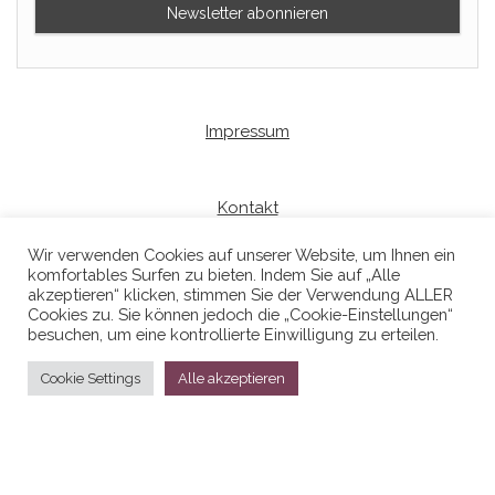
Impressum
Kontakt
Wir verwenden Cookies auf unserer Website, um Ihnen ein
komfortables Surfen zu bieten. Indem Sie auf „Alle
Datenschutzerklaerung
akzeptieren“ klicken, stimmen Sie der Verwendung ALLER
Cookies zu. Sie können jedoch die „Cookie-Einstellungen“
besuchen, um eine kontrollierte Einwilligung zu erteilen.
Cookie Settings
Alle akzeptieren
Stolz präsentiert von
WordPress
|
Theme:
Head Blog