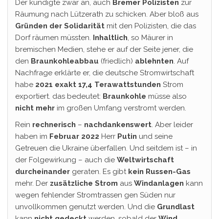
Der kündigte zwar an, auch
Bremer Polizisten
zur
Räumung nach Lützerath zu schicken. Aber bloß aus
Gründen der Solidarität
mit den Polizisten, die das
Dorf räumen müssten.
Inhaltlich
, so Mäurer in
bremischen Medien, stehe er auf der Seite jener, die
den
Braunkohleabbau
(friedlich)
ablehnten
. Auf
Nachfrage erklärte er, die deutsche Stromwirtschaft
habe
2021 exakt 17,4 Terawattstunden
Strom
exportiert. das bedeutet:
Braunkohle
müsse also
nicht mehr
im großen Umfang verstromt werden.
Rein
rechnerisch
–
nachdankenswert
. Aber leider
haben im
Februar 2022
Herr
Putin
und seine
Getreuen die Ukraine überfallen. Und seitdem ist – in
der Folgewirkung – auch die
Weltwirtschaft
durcheinander
geraten. Es gibt
kein Russen-Gas
mehr. Der
zusätzliche Strom
aus
Windanlagen
kann
wegen fehlender Stromtrassen gen Süden nur
unvollkommen genutzt werden. Und die
Grundlast
kann
nicht gedeckt
werden, sobald der
Wind