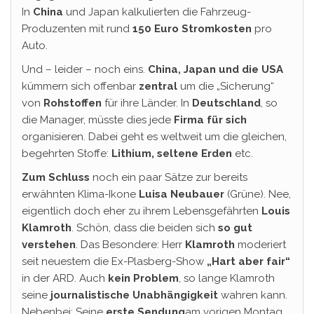
In
China
und Japan kalkulierten die Fahrzeug-
Produzenten mit rund
150 Euro Stromkosten
pro
Auto.
Und – leider – noch eins.
China, Japan und die USA
kümmern sich offenbar
zentral
um die „Sicherung“
von
Rohstoffen
für ihre Länder. In
Deutschland
, so
die Manager, müsste dies jede
Firma
für sich
organisieren. Dabei geht es weltweit um die gleichen,
begehrten Stoffe:
Lithium, seltene Erden
etc.
Zum Schluss
noch ein paar Sätze zur bereits
erwähnten Klima-Ikone
Luisa Neubauer
(Grüne). Nee,
eigentlich doch eher zu ihrem Lebensgefährten
Louis
Klamroth
. Schön, dass die beiden sich
so gut
verstehen
. Das Besondere: Herr
Klamroth
moderiert
seit neuestem die Ex-Plasberg-Show
„Hart aber fair“
in der ARD. Auch
kein Problem
, so lange Klamroth
seine
journalistische Unabhängigkeit
wahren kann.
Nebenbei: Seine
erste Sendung
am vorigen Montag