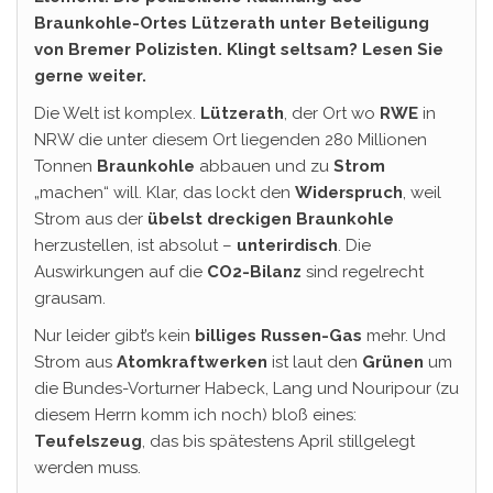
Braunkohle-Ortes Lützerath unter Beteiligung
von Bremer Polizisten. Klingt seltsam? Lesen Sie
gerne weiter.
Die Welt ist komplex.
Lützerath
, der Ort wo
RWE
in
NRW die unter diesem Ort liegenden 280 Millionen
Tonnen
Braunkohle
abbauen und zu
Strom
„machen“ will. Klar, das lockt den
Widerspruch
, weil
Strom aus der
übelst dreckigen Braunkohle
herzustellen, ist absolut –
unterirdisch
. Die
Auswirkungen auf die
CO2-Bilanz
sind regelrecht
grausam.
Nur leider gibt’s kein
billiges Russen-Gas
mehr. Und
Strom aus
Atomkraftwerken
ist laut den
Grünen
um
die Bundes-Vorturner Habeck, Lang und Nouripour (zu
diesem Herrn komm ich noch) bloß eines:
Teufelszeug
, das bis spätestens April stillgelegt
werden muss.