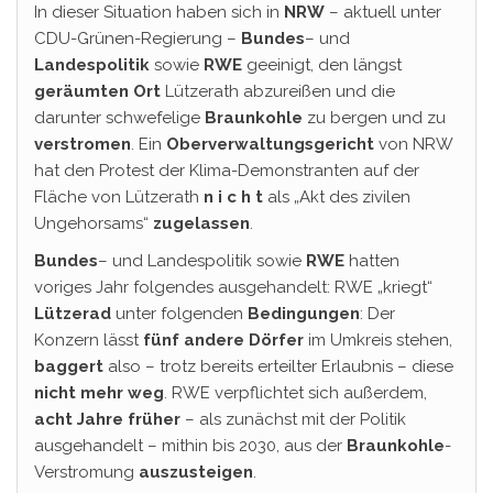
In dieser Situation haben sich in
NRW
– aktuell unter
CDU-Grünen-Regierung –
Bundes
– und
Landespolitik
sowie
RWE
geeinigt, den längst
geräumten
Ort
Lützerath abzureißen und die
darunter schwefelige
Braunkohle
zu bergen und zu
verstromen
. Ein
Oberverwaltungsgericht
von NRW
hat den Protest der Klima-Demonstranten auf der
Fläche von Lützerath
n i c h t
als „Akt des zivilen
Ungehorsams“
zugelassen
.
Bundes
– und Landespolitik sowie
RWE
hatten
voriges Jahr folgendes ausgehandelt: RWE „kriegt“
Lützerad
unter folgenden
Bedingungen
: Der
Konzern lässt
fünf andere Dörfer
im Umkreis stehen,
baggert
also – trotz bereits erteilter Erlaubnis – diese
nicht mehr weg
. RWE verpflichtet sich außerdem,
acht Jahre früher
– als zunächst mit der Politik
ausgehandelt – mithin bis 2030, aus der
Braunkohle
-
Verstromung
auszusteigen
.