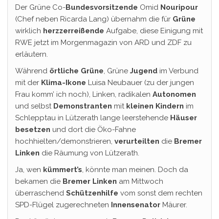
Der Grüne Co-
Bundesvorsitzende
Omid
Nouripour
(Chef neben Ricarda Lang) übernahm die für
Grüne
wirklich
herzzerreißende
Aufgabe, diese Einigung mit
RWE jetzt im Morgenmagazin von ARD und ZDF zu
erläutern.
Während
örtliche Grüne
, Grüne
Jugend
im Verbund
mit der
Klima-Ikone
Luisa Neubauer (zu der jungen
Frau komm’ ich noch), Linken, radikalen
Autonomen
und selbst
Demonstranten
mit
kleinen Kindern
im
Schlepptau in Lützerath lange leerstehende
Häuser
besetzen
und dort die Öko-Fahne
hochhielten/demonstrieren,
verurteilten
die
Bremer
Linken
die Räumung von Lützerath.
Ja, wen
kümmert’s
, könnte man meinen. Doch da
bekamen die
Bremer Linken
am Mittwoch
überraschend
Schützenhilfe
vom sonst dem rechten
SPD-Flügel zugerechneten
Innensenator
Mäurer.