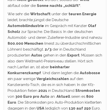
abflaut oder die
Sonne nachts „schläft“
.
Wie sehr die
Wirtschaft
unter der
teuren Energie
leidet, brachte jüngst die Deutsche
Automobilindustrie
im Gespräch mit Kanzler
Olaf
Scholz
zur Sprache. Die Basics: In der deutschen
Automobil- und deren Zulieferer-Industrie sind nahezu
800.000 Menschen
(meist zu überdurchschnittlichen
Löhnen) beschäftigt.
2/3
der in Deutschland
produzierten
Autos
gehen in den
Export
. Müssen sich
also dem Weltmarkt-Preisniveau stellen. Hört sich
nach Larifari an, ist aber
beinharter
Konkurrenzkampf
. Und dann legten die
Autobosse
ein paar wenige
Vergleichszahlen
auf den
Kanzleramts-Tisch, die es in sich haben: In der Kfz-
Produktion fielen
2021
in Deutschland
Stromkosten
von
300 Euro pro Auto
an.
Aktuell
seien es
800
Euro
. Die Stromkosten pro Auto-Produktion kletterten
dagegen in den
USA
lediglich von
130 auf 250
Euro.