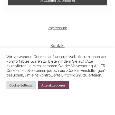
Impressum
Kontakt
Wir verwenden Cookies auf unserer Website, um Ihnen ein
komfortables Surfen zu bieten. Indem Sie auf „Alle
Datenschutzerklaerung
akzeptieren“ klicken, stimmen Sie der Verwendung ALLER
Cookies zu. Sie können jedoch die „Cookie-Einstellungen“
besuchen, um eine kontrollierte Einwilligung zu erteilen.
Cookie Settings
Alle akzeptieren
Stolz präsentiert von
WordPress
|
Theme:
Head Blog