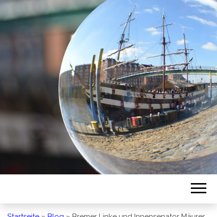
BREMEN SO
GESEHEN
Startseite
»
Blog
»
Bremer Linke und Innensenator Mäurer