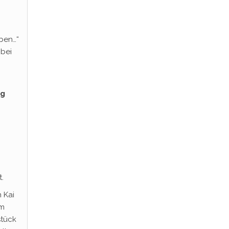
ben…“
 bei
ng
t.
 Kai
em
stück