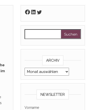
Facebook
LinkedIn
Twitter
Suchen nach:
ARCHIV
che
Archiv
 im
NEWSLETTER
e
s
Vorname