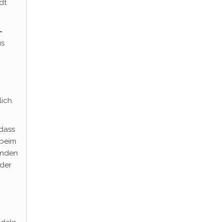
dt
-
us
ich.
dass
 beim
enden
 der