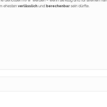
ine Genossen m/w
werden – wenn sie klug und für Bremen ha
am ehesten
verlässlich
und
berechenbar
sein dürfte.