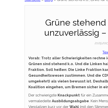
Grüne stehend k
unzuverlässig – 
21.05.20
Te
Vorab: Trotz aller Schwierigkeiten rechne i
Grünen sind stehend k.o. Und die Linken ha
Fraktion. Soll heißen: Die Linke Fraktion 
Gesundheitswesen zustimmen. Und die CDU 
umgekehrt) als vielen bewusst ist. Deshalb
Koalition eingehen, um Bremen sicher in ei
Der schwierigste
Knackpunkt
für ein Zusamme
vermaledeite
Ausbildungsabgabe
. Kein Men
Verplatzen kurz vor der
Wahl
(mit den Stimmen