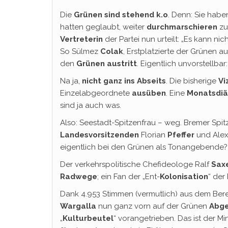
Die
Grünen sind stehend k.o
. Denn: Sie habe
hatten geglaubt, weiter
durchmarschieren
zu
Vertreterin
der Partei nun urteilt: „Es kann nic
So Sülmez
Colak
, Erstplatzierte der Grünen a
den
Grünen austritt
. Eigentlich unvorstellbar
Na ja,
nicht ganz ins Abseits
. Die bisherige
Vi
Einzelabgeordnete
ausüben
. Eine
Monatsdiä
sind ja auch was.
Also: Seestadt-Spitzenfrau – weg. Bremer Spi
Landesvorsitzenden
Florian
Pfeffer
und Ale
eigentlich bei den Grünen als Tonangebende?
Der verkehrspolitische Chefideologe Ralf
Sax
Radwege
; ein Fan der „Ent-
Kolonisation
“ de
Dank 4.953 Stimmen (vermutlich) aus dem Bere
Wargalla
nun ganz vorn auf der Grünen
Abge
„
Kulturbeutel
“ vorangetrieben. Das ist der Mi