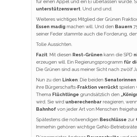
für einen Appel und ein Ei überlassen wurde. S
unterstützenswert
. Und und und.
Weiteres wichtiges Mitglied der Grünen Fraktio
Essen madig
machen will. Und den
Bauern
75
seiner Feder stammte auch die Forderung, de
Tolle Aussichten.
Fazit
: Mit diesen
Rest-Grünen
kann die SPD
n
erzeugen will. Ein Regierungsprogramm
für d
Die Grünen sind aus meiner Sicht nach
zwölf
J
Nun zu den
Linken
: Die beiden
Senatorinnen
ihre Bürgerschafts-
Fraktion
verrückt
spielen 
Thema
Flüchtlinge
grundsätzlich den
„Königs
wird. Sie wird
unberechenbar
reagieren, wenn
Bahnhof
von jeder Art von Menschen freigehal
Spätestens die notwendigen
Beschlüsse
zur
Immerhin gehören wichtige GeNo-Betriebsräte d