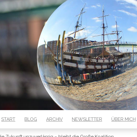
 GESEHEN
START
BLOG
ARCHIV
NEWSLETTER
ÜBER MICH
die Zukunft unzuverlässig – bleibt die Große Koalition