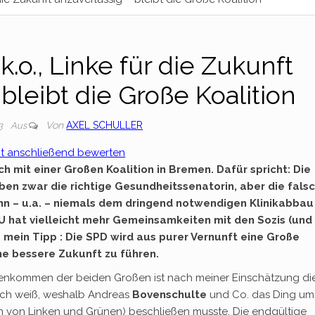
.o., Linke für die Zukunft
bleibt die Große Koalition
Von
AXEL SCHULLER
23
Aus
xt anschließend bewerten
ch mit einer Großen Koalition in Bremen. Dafür spricht: Die
ben zwar die richtige Gesundheitssenatorin, aber die fals
kann – u.a. – niemals dem dringend notwendigen Klinikabbau
hat vielleicht mehr Gemeinsamkeiten mit den Sozis (und
 mein Tipp : Die SPD wird aus purer Vernunft eine Große
ne bessere Zukunft zu führen.
nkommen der beiden Großen ist nach meiner Einschätzung di
sch weiß, weshalb Andreas
Bovenschulte
und Co. das Ding um
 von Linken und Grünen) beschließen musste. Die endgültige