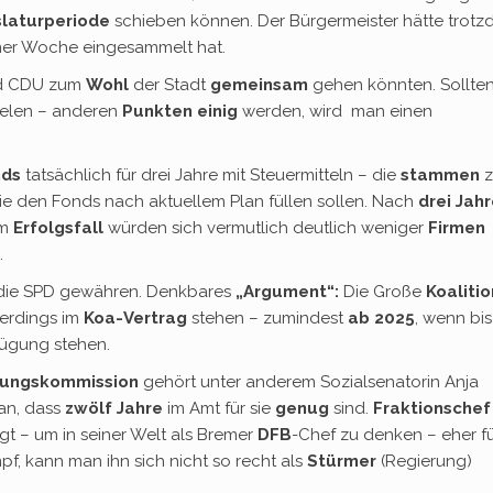
slaturperiode
schieben können. Der Bürgermeister hätte trot
ner Woche eingesammelt hat.
nd CDU zum
Wohl
der Stadt
gemeinsam
gehen könnten. Sollten
vielen – anderen
Punkten einig
werden, wird man einen
nds
tatsächlich für drei Jahre mit Steuermitteln – die
stammen
z
die den Fonds nach aktuellem Plan füllen sollen. Nach
drei Jah
Im
Erfolgsfall
würden sich vermutlich deutlich weniger
Firmen
.
 die SPD gewähren. Denkbares
„Argument“:
Die Große
Koalitio
uerdings im
Koa-Vertrag
stehen – zumindest
ab 2025
, wenn bis
fügung stehen.
lungskommission
gehört unter anderem Sozialsenatorin Anja
 an, dass
zwölf Jahre
im Amt für sie
genug
sind.
Fraktionschef
ugt – um in seiner Welt als Bremer
DFB
-Chef zu denken – eher fü
f, kann man ihn sich nicht so recht als
Stürmer
(Regierung)