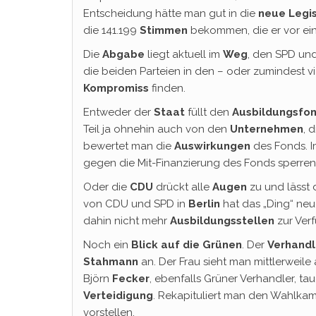
Entscheidung hätte man gut in die
neue
Legi
die 141.199
Stimmen
bekommen, die er vor ei
Die
Abgabe
liegt aktuell im
Weg
, den SPD u
die beiden Parteien in den – oder zumindest 
Kompromiss
finden.
Entweder der
Staat
füllt den
Ausbildungsfo
Teil ja ohnehin auch von den
Unternehmen
, 
bewertet man die
Auswirkungen
des Fonds. 
gegen die Mit-Finanzierung des Fonds sperren
Oder die
CDU
drückt alle
Augen
zu und lässt
von CDU und SPD in
Berlin
hat das „Ding“ ne
dahin nicht mehr
Ausbildungsstellen
zur Ver
Noch ein
Blick auf die Grünen
. Der
Verhand
Stahmann
an. Der Frau sieht man mittlerweile
Björn
Fecker
, ebenfalls Grüner Verhandler, ta
Verteidigung
. Rekapituliert man den Wahlkamp
vorstellen.