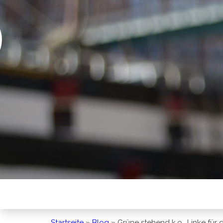
BREMEN SO
Startseite
»
Blog
»
Grüne stehend k.o., Linke für 