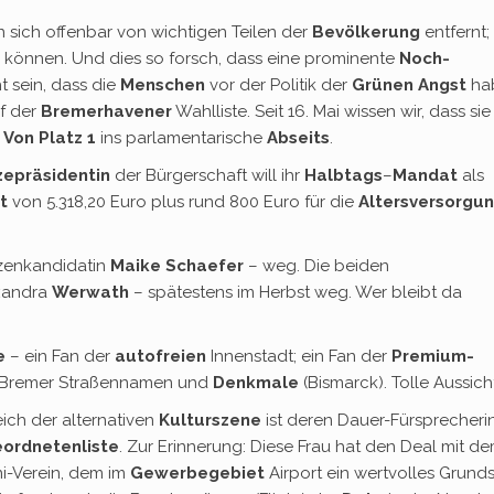
n sich offenbar von wichtigen Teilen der
Bevölkerung
entfernt;
 können. Und dies so forsch, dass eine prominente
Noch-
ht sein, dass die
Menschen
vor der Politik der
Grünen
Angst
ha
uf der
Bremerhavener
Wahlliste. Seit 16. Mai wissen wir, dass sie
:
Von Platz 1
ins parlamentarische
Abseits
.
zepräsidentin
der Bürgerschaft will ihr
Halbtags
–
Mandat
als
t
von 5.318,20 Euro plus rund 800 Euro für die
Altersversorgu
tzenkandidatin
Maike Schaefer
– weg. Die beiden
xandra
Werwath
– spätestens im Herbst weg. Wer bleibt da
e
– ein Fan der
autofreien
Innenstadt; ein Fan der
Premium-
r Bremer Straßennamen und
Denkmale
(Bismarck). Tolle Aussich
ich der alternativen
Kulturszene
ist deren Dauer-Fürsprecherin
ordnetenliste
. Zur Erinnerung: Diese Frau hat den Deal mit d
ni-Verein, dem im
Gewerbegebiet
Airport ein wertvolles Grund