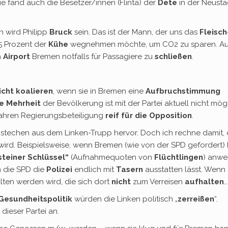
ie fand auch die Besetzer/innen (Flinta) der
Dete
in der Neusta
n wird Philipp
Bruck
sein. Das ist der Mann, der uns das
Fleisch
 Prozent der
Kühe
wegnehmen möchte, um CO2 zu sparen. A
n
Airport
Bremen notfalls für Passagiere zu
schließen
.
icht koalieren
, wenn sie in Bremen eine
Aufbruchstimmung
ie Mehrheit
der Bevölkerung ist mit der Partei aktuell nicht mögl
ahren Regierungsbeteiligung
reif für die Opposition
.
stechen aus dem Linken-Trupp hervor. Doch ich rechne damit, 
wird. Beispielsweise, wenn Bremen (wie von der SPD gefordert)
teiner Schlüssel“
(Aufnahmequoten von
Flüchtlingen
) anw
 die SPD die
Polizei
endlich mit
Tasern
ausstatten lässt. Wenn
ten werden wird, die sich dort
nicht
zum Verreisen
aufhalten
…
Gesundheitspolitik
würden die Linken politisch „
zerreißen
“.
ieser Partei an.