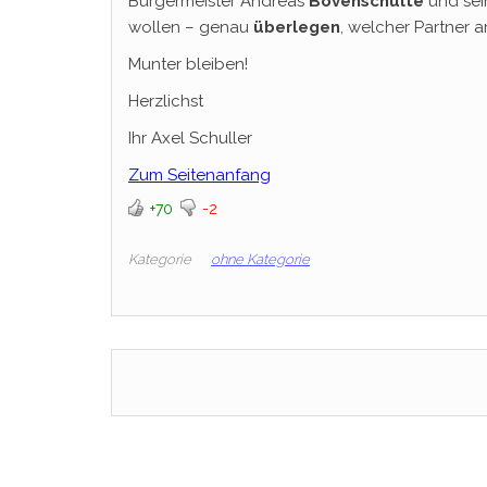
Bürgermeister Andreas
Bovenschulte
und se
wollen – genau
überlegen
, welcher Partner 
Munter bleiben!
Herzlichst
Ihr Axel Schuller
Zum Seitenanfang
+70
-2
Kategorie
ohne Kategorie