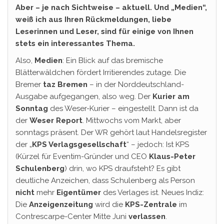
Aber – je nach Sichtweise – aktuell. Und „Medien“,
weiß ich aus Ihren Rückmeldungen, liebe
Leserinnen und Leser, sind für einige von Ihnen
stets ein interessantes Thema.
Also,
Medien
: Ein Blick auf das bremische
Blätterwäldchen fördert Irritierendes zutage. Die
Bremer
taz Bremen
– in der Norddeutschland-
Ausgabe aufgegangen, also weg. Der
Kurier am
Sonntag
des Weser-Kurier – eingestellt. Dann ist da
der
Weser Report
. Mittwochs vom Markt, aber
sonntags präsent. Der WR gehört laut Handelsregister
der „
KPS Verlagsgesellschaft
“ – jedoch: Ist KPS
(Kürzel für Eventim-Gründer und CEO
Klaus-Peter
Schulenberg
) drin, wo KPS draufsteht? Es gibt
deutliche Anzeichen, dass Schulenberg als Person
nicht
mehr
Eigentümer
des Verlages ist. Neues Indiz:
Die
Anzeigenzeitung
wird die
KPS-Zentrale
im
Contrescarpe-Center Mitte Juni
verlassen
.