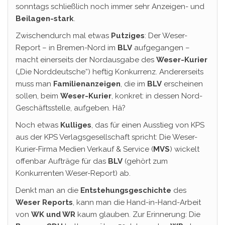
sonntags schließlich noch immer sehr Anzeigen- und
Beilagen-stark
.
Zwischendurch mal etwas
Putziges
: Der Weser-
Report – in Bremen-Nord im
BLV
aufgegangen –
macht einerseits der Nordausgabe des
Weser-Kurier
(„Die Norddeutsche“) heftig Konkurrenz. Andererseits
muss man
Familienanzeigen
, die im
BLV
erscheinen
sollen, beim
Weser-Kurier
, konkret: in dessen Nord-
Geschäftsstelle, aufgeben. Hä?
Noch etwas
Kulliges
, das für einen Ausstieg von KPS
aus der KPS Verlagsgesellschaft spricht: Die Weser-
Kurier-Firma Medien Verkauf & Service (
MVS
) wickelt
offenbar Aufträge für das
BLV
(gehört zum
Konkurrenten Weser-Report) ab.
Denkt man an die
Entstehungsgeschichte
des
Weser Reports
, kann man die Hand-in-Hand-Arbeit
von
WK und WR
kaum glauben. Zur Erinnerung: Die