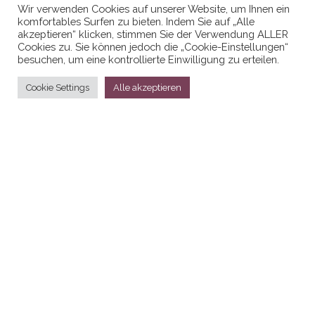
Wir verwenden Cookies auf unserer Website, um Ihnen ein
komfortables Surfen zu bieten. Indem Sie auf „Alle
Datenschutzerklaerung
akzeptieren“ klicken, stimmen Sie der Verwendung ALLER
Cookies zu. Sie können jedoch die „Cookie-Einstellungen“
besuchen, um eine kontrollierte Einwilligung zu erteilen.
Cookie Settings
Alle akzeptieren
Stolz präsentiert von
WordPress
|
Theme:
Head Blog