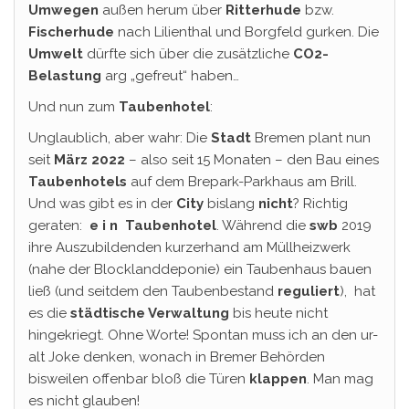
Umwegen
außen herum über
Ritterhude
bzw.
Fischerhude
nach Lilienthal und Borgfeld gurken. Die
Umwelt
dürfte sich über die zusätzliche
CO2-
Belastung
arg „gefreut“ haben…
Und nun zum
Taubenhotel
:
Unglaublich, aber wahr: Die
Stadt
Bremen plant nun
seit
März
2022
– also seit 15 Monaten – den
Bau eines
Taubenhotels
auf dem Brepark-Parkhaus am Brill.
Und was gibt es in der
City
bislang
nicht
? Richtig
geraten:
e i n
Taubenhotel
. Während die
swb
2019
ihre Auszubildenden kurzerhand am Müllheizwerk
(nahe der Blocklanddeponie) ein Taubenhaus bauen
ließ (und seitdem den Taubenbestand
reguliert
),
hat
es die
städtische Verwaltung
bis heute nicht
hingekriegt. Ohne Worte! Spontan muss ich an den ur-
alt Joke denken, wonach in Bremer Behörden
bisweilen offenbar bloß die Türen
klappen
. Man mag
es nicht glauben!