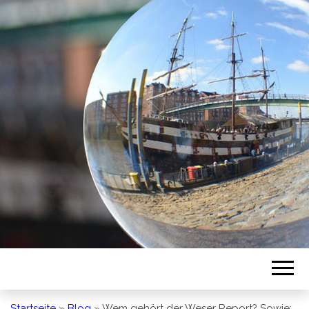
BREMEN SO
GESEHEN
Startseite
»
Blog
»
Wem gehört der Weser Report? Sowie: