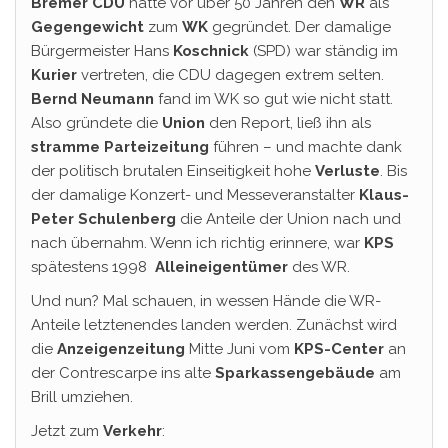
Bremer CDU
hatte vor über 50 Jahren den
WR
als
Gegengewicht
zum
WK
gegründet. Der damalige
Bürgermeister Hans
Koschnick
(SPD) war ständig im
Kurier
vertreten, die CDU dagegen extrem selten.
Bernd Neumann
fand im WK so gut wie nicht statt.
Also gründete die
Union
den Report, ließ ihn als
stramme Parteizeitung
führen – und machte dank
der politisch brutalen Einseitigkeit hohe
Verluste
. Bis
der damalige Konzert- und Messeveranstalter
Klaus-
Peter Schulenberg
die Anteile der Union nach und
nach übernahm. Wenn ich richtig erinnere, war
KPS
spätestens 1998
Alleineigentümer
des WR.
Und nun? Mal schauen, in wessen Hände die WR-
Anteile letztenendes landen werden. Zunächst wird
die
Anzeigenzeitung
Mitte Juni vom
KPS-Center
an
der Contrescarpe ins alte
Sparkassengebäude
am
Brill umziehen.
Jetzt zum
Verkehr
: