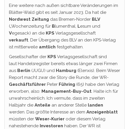
Eine weitere nach außen sichtbare Veränderungen im
Blätter-Wald gibt es seit Januar 2023. Da hat die
Nordwest Zeitung
das Bremen-Norder
BLV
(„Wochenzeitung für
B
lumenthal,
L
esum und
V
egesack) an die
KPS
Verlagsgesellschaft
verkauft
. Der Übergang des BLV an den KPS-Verlag
ist mittlerweile
amtlich
festgehalten.
Gesellschafter der
KPS
Verlagsgesellschaft sind
laut
Handelsregister bereits etwas länger zwei Firmen
aus
Berlin
(JUGU) und
Hamburg
(Elenxis). Beim Weser
Report macht zwar die Story die Runde, der WR-
Geschäftsführer
Peter
Führing
(65) habe den Verlag
erworben, also:
Management-Buy-Out
. Halte ich für
unwahrscheinlich. Ich vermute, dass im zweiten
Halbjahr die
Anteile
an anderer Stelle
landen
werden. Das größte Interesse an dem
Anzeigenblatt
müssten der
Weser-Kurier
oder diesem Verlag
nahestehende
Investoren
haben. Der WR ist