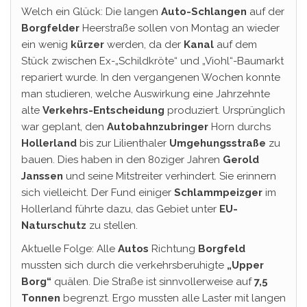
Welch ein Glück: Die langen
Auto-Schlangen
auf der
Borgfelder
Heerstraße sollen von Montag an wieder
ein wenig
kürzer
werden, da der
Kanal
auf dem
Stück zwischen Ex-„Schildkröte“ und „Viohl“-Baumarkt
repariert wurde. In den vergangenen Wochen konnte
man studieren, welche Auswirkung eine Jahrzehnte
alte
Verkehrs-Entscheidung
produziert. Ursprünglich
war geplant, den
Autobahnzubringer
Horn durchs
Hollerland
bis zur Lilienthaler
Umgehungsstraße
zu
bauen. Dies haben in den 80ziger Jahren
Gerold
Janssen
und seine Mitstreiter verhindert. Sie erinnern
sich vielleicht. Der Fund einiger
Schlammpeizger
im
Hollerland führte dazu, das Gebiet unter
EU-
Naturschutz
zu stellen.
Aktuelle Folge: Alle
Autos
Richtung
Borgfeld
mussten sich durch die verkehrsberuhigte
„Upper
Borg“
quälen. Die Straße ist sinnvollerweise auf
7,5
Tonnen
begrenzt. Ergo mussten alle Laster mit langen