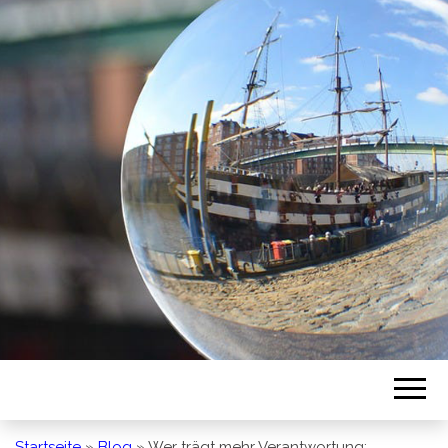
BREMEN SO
GESEHEN
Startseite
»
Blog
»
Wer trägt mehr Verantwortung: