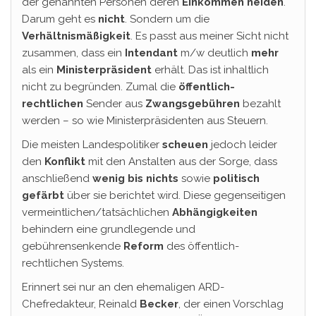
der genannten Personen deren
Einkommen neiden
.
Darum geht es
nicht
. Sondern um die
Verhältnismäßigkeit
. Es passt aus meiner Sicht nicht
zusammen, dass ein
Intendant
m/w deutlich
mehr
als ein
Ministerpräsident
erhält. Das ist inhaltlich
nicht zu begründen. Zumal die
öffentlich-
rechtlichen
Sender aus
Zwangsgebühren
bezahlt
werden – so wie Ministerpräsidenten aus Steuern.
Die meisten Landespolitiker
scheuen
jedoch leider
den
Konflikt
mit den Anstalten aus der Sorge, dass
anschließend
wenig bis nichts
sowie
politisch
gefärbt
über sie berichtet wird. Diese gegenseitigen
vermeintlichen/tatsächlichen
Abhängigkeiten
behindern eine grundlegende und
gebührensenkende
Reform
des öffentlich-
rechtlichen Systems.
Erinnert sei nur an den ehemaligen ARD-
Chefredakteur, Reinald
Becker
, der einen Vorschlag