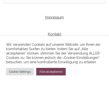
Impressum
Kontakt
Wir verwenden Cookies auf unserer Website, um Ihnen ein
komfortables Surfen zu bieten. Indem Sie auf „Alle
Datenschutzerklaerung
akzeptieren“ klicken, stimmen Sie der Verwendung ALLER
Cookies zu. Sie können jedoch die „Cookie-Einstellungen“
besuchen, um eine kontrollierte Einwilligung zu erteilen.
Cookie Settings
Alle akzeptieren
Stolz präsentiert von
WordPress
|
Theme:
Head Blog