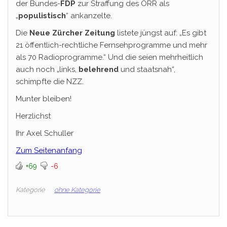
der Bundes-
FDP
zur Straffung des ÖRR als
„
populistisch
“ ankanzelte.
Die
Neue Zürcher Zeitung
listete jüngst auf: „Es gibt
21 öffentlich-rechtliche Fernsehprogramme und mehr
als 70 Radioprogramme.“ Und die seien mehrheitlich
auch noch „links,
belehrend
und staatsnah“,
schimpfte die NZZ.
Munter bleiben!
Herzlichst
Ihr Axel Schuller
Zum Seitenanfang
+69
-6
Kategorie
ohne Kategorie