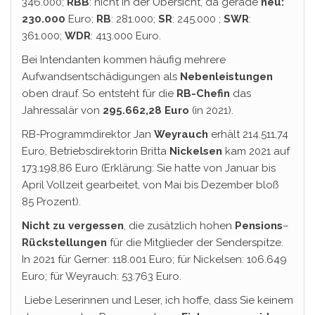
346.000;
RBB
: nicht in der Übersicht, da gerade
neu:
230.000
Euro;
RB
: 281.000;
SR
: 245.000 ;
SWR
:
361.000;
WDR
: 413.000 Euro.
Bei Intendanten kommen häufig mehrere
Aufwandsentschädigungen als
Nebenleistungen
oben drauf. So entsteht für die
RB-Chefin
das
Jahressalär von
295.662,28 Euro
(in 2021).
RB-Programmdirektor Jan
Weyrauch
erhält 214.511,74
Euro, Betriebsdirektorin Britta
Nickelsen
kam 2021 auf
173.198,86 Euro (Erklärung: Sie hatte von Januar bis
April Vollzeit gearbeitet, von Mai bis Dezember bloß
85 Prozent).
Nicht zu vergessen
, die zusätzlich hohen
Pensions
–
Rückstellungen
für die Mitglieder der Senderspitze.
In 2021 für Gerner: 118.001 Euro; für Nickelsen: 106.649
Euro; für Weyrauch: 53.763 Euro.
Liebe Leserinnen und Leser, ich hoffe, dass Sie keinem