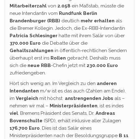
Mitarbeiterzahl
von
2.058
ein Maßstab, müsste die
neue Intendantin vom
Rundfunk Berlin
Brandenburger (RBB)
deutlich
mehr erhalten
als
die Bremer Kollegin. Jedoch, die Ex-RBB-Intendantin
Patricia Schlesinger
hatte mit ihrem Salär von über
370.000 Euro
die Debatte über die
Gehaltszahlungen
in öffentlich-rechtlichen Sendern
überhaupt erst ins
Rollen
gebracht. Deshalb muss
sich die
neue RBB
-Chefin jetzt mit
230.000 Euro
zufriedengeben.
Hört sich wenig an. Im Vergleich zu den
anderen
Intendanten
m/w ist es das auch (Zahlen am Ende).
im
Vergleich
mit höchst
anstrengenden Jobs
als –
nehmen wir mal –
Ministerpräsidenten
, ist es indes
viel
. Bremens Präsident des Senats, Dr.
Andreas
Bovenschulte
(SPD), erhält inklusive aller Zulagen
176.700 Euro
. Dies ist das Salär eines
Ministerpräsidenten nach der Besoldungsgruppe
B 11
.