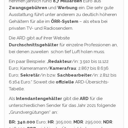
nehmen jährlich rund
8,7 Milliarden
Euro aus
Zwangsgebühren
und
Werbung
ein. Die sehr gute
Ausstattung führt unter anderem zu deutlich höheren
Gehältern für alle im
ÖRR-System
– als etwa bei
privaten TV- und Radiosendern.
Die ARD gibt auf ihrer Website
Durchschnittsgehälter
für einzelne Professionen an,
bei denen zuweilen schon tief Luft holen muss.
Ein paar Beispiele: „
Redakteur
/in: 3.910 bis 11.122
Euro; Kameramann/
Kamerafrau
: 2.867 bis 8.636
Euro;
Sekretär
/in bzw.
Sachbearbeiter
/in: 2.812 bis
6.164 Euro.“ Soweit die
offizielle
ARD-Übersichts-
Tabelle.
Als
Intendantengehälter
gibt die
ARD
für die
unterschiedlichen Sender für das Jahr 2021 folgende
„Grundvergütungen“ an:
BR: 340.000
Euro;
HR
: 305.000;
MDR
: 295.000;
NDR
: