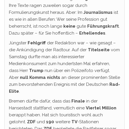
Ihre Texte ragen zuweilen sogar durch
Formulierungskunst heraus. Aber: Im
Journalismus
ist
es wie in allen Berufen: Wer seine Profession gut
beherrscht, ist noch lange
keine
gute
Führungskraft
.
Dazu später – für Sie hoffentlich –
Erhellendes
.
Jüngster
Fehlgriff
der Redaktion war – wie gesagt –
die Ankündigung der Radtour. Auf der
Titelseite
vom
Samstag durfte man als interessierter
Medienkonsument zum hundertsten Mal erfahren,
dass Herr
Trump
nun über ein Polizeifoto verfügt.
Aber
null Komma nichts
an dieser prominenten Stelle
zum bevorstehenden Ereignis mit der Deutschen
Rad-
Elite
.
Bremen dürfte dafür, dass das
Finale
in der
Hansestadt stattfand, vermutlich eine
Viertel Million
berappt haben. Hat sich touristisch wohl auch
gelohnt.
ZDF
und
190
weitere
TV
-Stationen
berichteten. Das
ZDF
begleitete die Radfahrer sogar