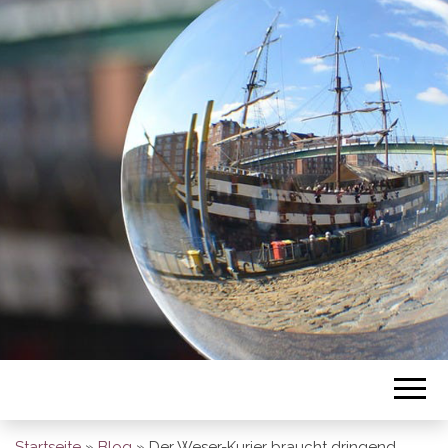
BREMEN SO
GESEHEN
Startseite
»
Blog
»
Der Weser-Kurier braucht dringend