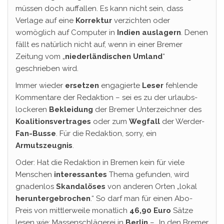
müssen doch auffallen. Es kann nicht sein, dass
Verlage auf eine
Korrektur
verzichten oder
womöglich auf Computer in
Indien auslagern
. Denen
fällt es natürlich nicht auf, wenn in einer Bremer
Zeitung vom „
niederländischen Umland
“
geschrieben wird.
Immer wieder
ersetzen
engagierte
Leser
fehlende
Kommentare der Redaktion – sei es zu der urlaubs-
lockeren
Bekleidung
der Bremer Unterzeichner des
Koalitionsvertrages
oder zum
Wegfall
der Werder-
Fan-Busse
. Für die Redaktion, sorry, ein
Armutszeugnis
.
Oder: Hat die Redaktion in Bremen kein für viele
Menschen
interessantes
Thema gefunden, wird
gnadenlos
Skandalöses
von anderen Orten „lokal
heruntergebrochen
.“ So darf man für einen Abo-
Preis von mittlerweile monatlich
46,90 Euro
Sätze
lesen wie: Massenschlägerei in
Berlin
– „In den Bremer