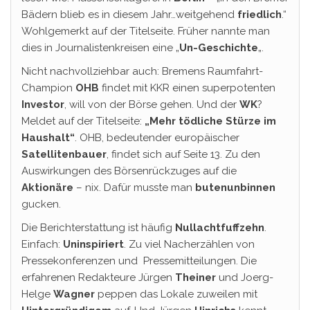
Bädern blieb es in diesem Jahr…weitgehend
friedlich
.“
Wohlgemerkt auf der Titelseite. Früher nannte man
dies in Journalistenkreisen eine „
Un-Geschichte
„.
Nicht nachvollziehbar auch: Bremens Raumfahrt-
Champion
OHB
findet mit KKR einen superpotenten
Investor
, will von der Börse gehen. Und der
WK
?
Meldet auf der Titelseite:
„Mehr tödliche Stürze im
Haushalt“
. OHB, bedeutender europäischer
Satellitenbauer
, findet sich auf Seite 13. Zu den
Auswirkungen des Börsenrückzuges auf die
Aktionäre
– nix. Dafür musste man
butenunbinnen
gucken.
Die Berichterstattung ist häufig
Nullachtfuffzehn
.
Einfach:
Uninspiriert
. Zu viel Nacherzählen von
Pressekonferenzen und Pressemitteilungen. Die
erfahrenen Redakteure Jürgen
Theiner
und Joerg-
Helge
Wagner
peppen das Lokale zuweilen mit