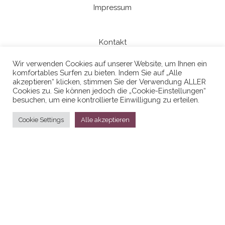
Impressum
Kontakt
Wir verwenden Cookies auf unserer Website, um Ihnen ein
komfortables Surfen zu bieten. Indem Sie auf „Alle
Datenschutzerklaerung
akzeptieren“ klicken, stimmen Sie der Verwendung ALLER
Cookies zu. Sie können jedoch die „Cookie-Einstellungen“
besuchen, um eine kontrollierte Einwilligung zu erteilen.
Cookie Settings
Alle akzeptieren
Stolz präsentiert von
WordPress
|
Theme:
Head Blog