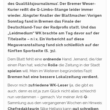
des Qualitätsjournalismus’. Der Bremer Weser-
Kurier reißt die Q-Limbo-Stange leider immer
wieder. Jüngster Knaller der Blattmacher: Vorigen
Sonntag fand in Bremen das Finale der
Deutschland-Tour der Radprofis statt. Und das
„Leidmedium“ WK brachte am Tag davor auf der
Titelseite – n i x. Ein Vorbericht auf diese
Megaveranstaltung fand sich schließlich auf der
fünften Sportseite (S. 31).
Dem Blatt fehlt eine
ordnende
Hand. Jemand, die/der
einen Plan hat, welche
Rolle
die Zeitung in der Stadt
spielen
will. Mein im Weiteren begründetes Fazit:
Bremen hat eine bessere Lokalzeitung verdient.
Bevor mich
zufriedene WK-Leser
(ja, die gibt es
auch, denn es ist ja zum Glück nicht alles schlecht)
nun verdammen – gemach. Vor meiner Anti-
Q
-
Sammlung aus den vergangenen Wochen ein Hinweis:
Chefredakteurin
Silke Hellwig kann
gut schreiben
.