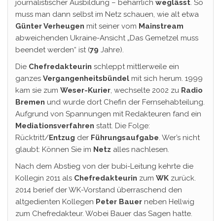
journalistischer Ausbildung – beharrlich
weglässt
. So
muss man dann selbst im Netz schauen, wie alt etwa
Günter Verheugen
mit seiner vom
Mainstream
abweichenden Ukraine-Ansicht „Das Gemetzel muss
beendet werden“ ist (
79
Jahre).
Die
Chefredakteurin
schleppt mittlerweile ein
ganzes
Vergangenheitsbündel
mit sich herum. 1999
kam sie zum
Weser-Kurier
, wechselte 2002 zu
Radio
Bremen
und wurde dort Chefin der Fernsehabteilung.
Aufgrund von Spannungen mit Redakteuren fand ein
Mediationsverfahren
statt. Die Folge:
Rücktritt/
Entzug
der
Führungsaufgabe
. Wer’s nicht
glaubt: Können Sie im
Netz
alles nachlesen.
Nach dem Abstieg von der bubi-Leitung kehrte die
Kollegin 2011 als
Chefredakteurin
zum
WK
zurück.
2014 berief der WK-Vorstand überraschend den
altgedienten Kollegen
Peter Bauer
neben Hellwig
zum Chefredakteur. Wobei Bauer das Sagen hatte.