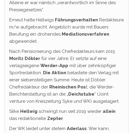
Alleine er war nämlich „verantwortlich im Sinne des
Pressegesetzes“.
Erneut hatte Hellwigs
Führungsverhalten
Redakteure
m/w aufgebracht. Angeblich wurde mit Bauers
Berufung ein drohendes
Mediationsverfahren
abgewendet.
Nach Pensionierung des Chefredakteurs kam 2015
Moritz
Döbler
für vier Jahre. Er setzte auf eine
verlagseigene
Werder-App
mit über zehnköpfiger
Sportredaktion.
Die Aktion
belastete den Verlag mit
einer siebenstelligen Summe. Heute ist Döbler
Chefredakteur der
Rheinischen Pos
t, die Werder-
Berichterstattung ist an die „
Deichstube
“ (Joint
venture von Kreiszeitung Syke und WK) ausgelagert.
Silke
Hellwig
schwingt nun seit 2019 wieder
allein
das redaktionelle
Zepter
.
Der WK leidet unter stetem
Aderlass
. Wer kann,