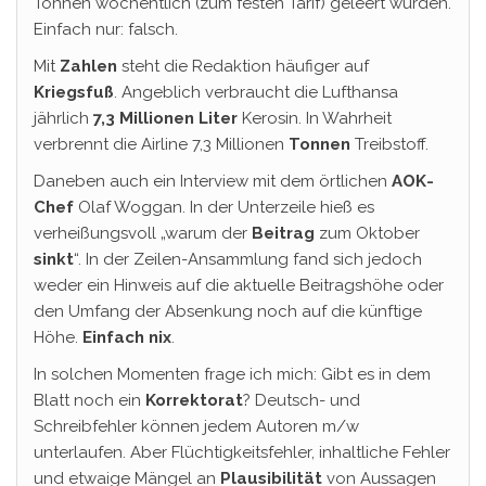
Tonnen wöchentlich (zum festen Tarif) geleert würden.
Einfach nur: falsch.
Mit
Zahlen
steht die Redaktion häufiger auf
Kriegsfuß
. Angeblich verbraucht die Lufthansa
jährlich
7,3 Millionen Liter
Kerosin. In Wahrheit
verbrennt die Airline 7,3 Millionen
Tonnen
Treibstoff.
Daneben auch ein Interview mit dem örtlichen
AOK-
Chef
Olaf Woggan. In der Unterzeile hieß es
verheißungsvoll „warum der
Beitrag
zum Oktober
sinkt
“. In der Zeilen-Ansammlung fand sich jedoch
weder ein Hinweis auf die aktuelle Beitragshöhe oder
den Umfang der Absenkung noch auf die künftige
Höhe.
Einfach nix
.
In solchen Momenten frage ich mich: Gibt es in dem
Blatt noch ein
Korrektorat
? Deutsch- und
Schreibfehler können jedem Autoren m/w
unterlaufen. Aber Flüchtigkeitsfehler, inhaltliche Fehler
und etwaige Mängel an
Plausibilität
von Aussagen