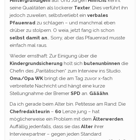
Hintergründigem
auf. Und Jürgen
Hinrichs
kennt
seine Qualitäten als lockerer
Texter
. Dies verführt ihn
jedoch zuweilen, selbstverliebt ein
verbales
Pfauenrad
zu schlagen – und manchmal eben
drüber zu stolpern. O weia, jetzt fang ich schon
selbst damit an
… Sorry, aber das Pfauenrad musste
einfach mal raus.
Wieder ernsthaft: Zur Einigung über die
Kindergrundsicherung
holt sich
butenunbinnen
die
Chefin des „Paritätischen“ zum Interview ins Studio.
Oma/Opa WK
bringt die am Tag zuvor x-fach
verbreitete Nachricht und hängt eine kurze
Stellungnahme der Bremer
SPD
an.
Gääähn
.
Da ich gerade beim Alter bin. Petitesse am Rand: Die
Chefredakteurin
–
60
Lenze jung – hat
möglicherweise ein Problem mit dem
Älterwerden
.
Auffällig jedenfalls, dass sie das
Alter
ihrer
Interviewpartner – gegen jeden Standard