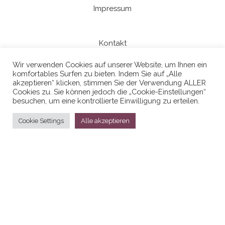
Impressum
Kontakt
Wir verwenden Cookies auf unserer Website, um Ihnen ein
komfortables Surfen zu bieten. Indem Sie auf „Alle
Datenschutzerklaerung
akzeptieren“ klicken, stimmen Sie der Verwendung ALLER
Cookies zu. Sie können jedoch die „Cookie-Einstellungen“
besuchen, um eine kontrollierte Einwilligung zu erteilen.
Cookie Settings
Alle akzeptieren
Stolz präsentiert von
WordPress
|
Theme:
Head Blog