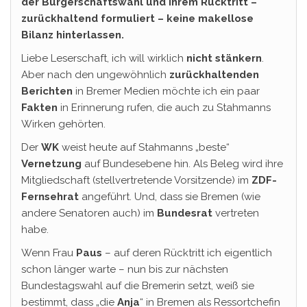
der Bürgerschaftswahl und ihrem Rücktritt –
zurückhaltend formuliert – keine makellose
Bilanz hinterlassen.
Liebe Leserschaft, ich will wirklich
nicht stänkern
.
Aber nach den ungewöhnlich
zurückhaltenden
Berichten
in Bremer Medien möchte ich ein paar
Fakten
in Erinnerung rufen, die auch zu Stahmanns
Wirken gehörten.
Der
WK
weist heute auf Stahmanns „beste“
Vernetzung
auf Bundesebene hin. Als Beleg wird ihre
Mitgliedschaft (stellvertretende Vorsitzende) im
ZDF-
Fernsehrat
angeführt. Und, dass sie Bremen (wie
andere Senatoren auch) im
Bundesrat
vertreten
habe.
Wenn Frau
Paus
– auf deren Rücktritt ich eigentlich
schon länger warte – nun bis zur nächsten
Bundestagswahl auf die Bremerin setzt, weiß sie
bestimmt, dass „die
Anja
“ in Bremen als Ressortchefin