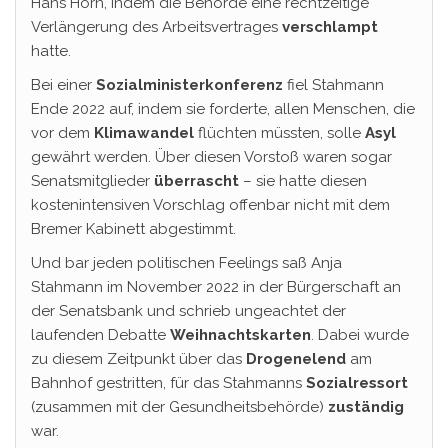
Hans Horn, indem die Behörde eine rechtzeitige
Verlängerung des Arbeitsvertrages
verschlampt
hatte.
Bei einer
Sozialministerkonferenz
fiel Stahmann
Ende 2022 auf, indem sie forderte, allen Menschen, die
vor dem
Klimawandel
flüchten müssten, solle
Asyl
gewährt werden. Über diesen Vorstoß waren sogar
Senatsmitglieder
überrascht
– sie hatte diesen
kostenintensiven Vorschlag offenbar nicht mit dem
Bremer Kabinett abgestimmt.
Und bar jeden politischen Feelings saß Anja
Stahmann im November 2022 in der Bürgerschaft an
der Senatsbank und schrieb ungeachtet der
laufenden Debatte
Weihnachtskarten
. Dabei wurde
zu diesem Zeitpunkt über das
Drogenelend
am
Bahnhof gestritten, für das Stahmanns
Sozialressort
(zusammen mit der Gesundheitsbehörde)
zuständig
war.