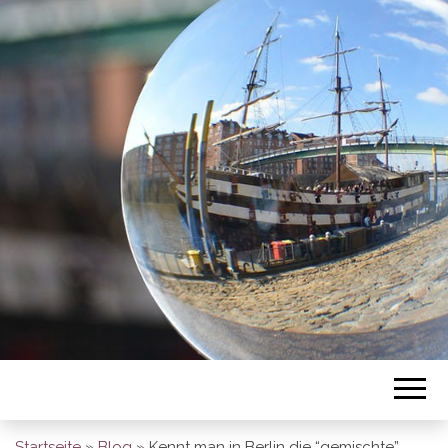
BREMEN SO
GESEHEN
Startseite
»
Blog
»
Kennt man in Berlin die “gemischte”