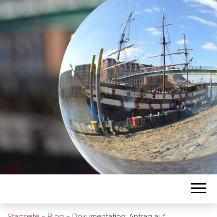
BREMEN SO
GESEHEN
Startseite
»
Blog
»
Dokumentation: Antrag auf