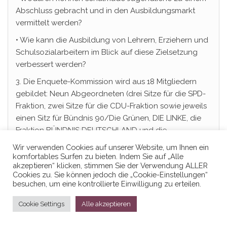
Abschluss gebracht und in den Ausbildungsmarkt
vermittelt werden?
• Wie kann die Ausbildung von Lehrern, Erziehern und
Schulsozialarbeitern im Blick auf diese Zielsetzung
verbessert werden?
3. Die Enquete-Kommission wird aus 18 Mitgliedern
gebildet: Neun Abgeordneten (drei Sitze für die SPD-
Fraktion, zwei Sitze für die CDU-Fraktion sowie jeweils
einen Sitz für Bündnis 90/Die Grünen, DIE LINKE, die
Fraktion BÜNDNIS DEUTSCHLAND und die
Wir verwenden Cookies auf unserer Website, um Ihnen ein
FDP-Fraktion) und neun Sachverständigen (drei Sitze
komfortables Surfen zu bieten. Indem Sie auf „Alle
für die SPD-Fraktion, zwei Sitze für die CDU-Fraktion
akzeptieren“ klicken, stimmen Sie der Verwendung ALLER
sowie jeweils einen Sitz für Bündnis 90/Die Grünen,
Cookies zu. Sie können jedoch die „Cookie-Einstellungen“
besuchen, um eine kontrollierte Einwilligung zu erteilen.
DIE LINKE, die Fraktion BÜNDNIS DEUTSCHLAND und
die FDP-Fraktion). Den Vorsitz der Enquete-
Cookie Settings
Alle akzeptieren
Kommission stellt die SPD-Fraktion als stärkste
Regierungsfraktion, den stellvertretenden Vorsitz die