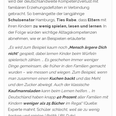
wird der deutschlandweite Kompetenzverlust mit
familiären Erziehungsdefiziten in Verbindung
gebracht. So bemängelte der langjährige
Schulsenator
Hamburgs,
Ties
Rabe
, dass
Eltern
mit
ihren Kindern
zu wenig spielen, lesen und lernen
. In
der Folge würden wichtige Alltagskompetenzen
abnehmen, wie er an Beispielen erläuterte:
„Es wird zum Beispiel kaum noch
‚Mensch ärgere Dich
nicht‘
gespielt, dabei lernen Kinder beim Würfeln
spielerisch zählen. … Es geschehen immer weniger
Dinge gemeinsam, die früher in den Familien gemacht
wurden – wie messen und wiegen. Zum Beispiel, wenn
man zusammen einen
Kuchen backt
und das Mehl
und den Zucker abwiegt. Auch der klassische
Kaufmannsladen
kann beim Lernen helfen. … In
Deutschland haben knapp
40 Prozent
aller
Familien mit
Kindern
weniger als 25 Bücher
im Regal“
(Quelle:
Experte mahnt: Schüler
schlecht, weil sie zu wenig
backen und spielen | Politik | BILD.de).