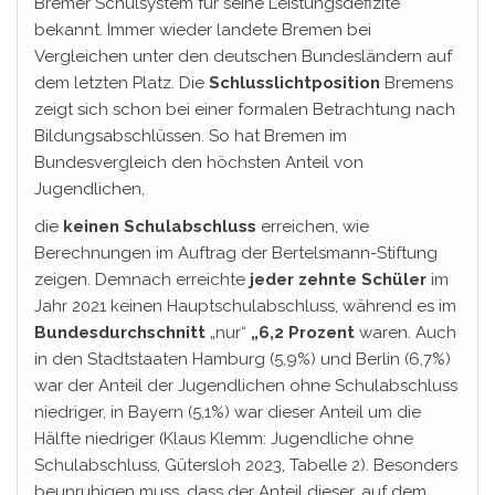
Bremer Schulsystem für seine Leistungsdefizite
bekannt. Immer wieder landete Bremen bei
Vergleichen unter den deutschen Bundesländern auf
dem letzten Platz. Die
Schlusslichtposition
Bremens
zeigt sich schon bei einer formalen Betrachtung nach
Bildungsabschlüssen. So hat Bremen im
Bundesvergleich den höchsten Anteil von
Jugendlichen,
die
keinen Schulabschluss
erreichen, wie
Berechnungen im Auftrag der Bertelsmann-Stiftung
zeigen. Demnach erreichte
jeder zehnte Schüler
im
Jahr 2021 keinen Hauptschulabschluss, während es im
Bundesdurchschnitt
„nur“
„6,2 Prozent
waren. Auch
in den Stadtstaaten Hamburg (5,9%) und Berlin (6,7%)
war der Anteil der Jugendlichen ohne Schulabschluss
niedriger, in Bayern (5,1%) war dieser Anteil um die
Hälfte niedriger (Klaus Klemm: Jugendliche ohne
Schulabschluss, Gütersloh 2023, Tabelle 2). Besonders
beunruhigen muss, dass der Anteil dieser, auf dem