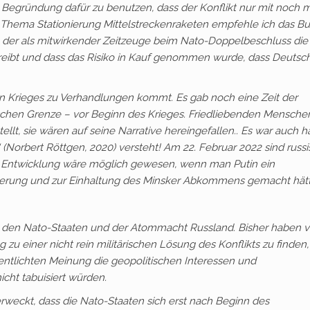
s Begründung dafür zu benutzen, dass der Konflikt nur mit noch 
 Thema Stationierung Mittelstreckenraketen empfehle ich das B
, der als mitwirkender Zeitzeuge beim Nato-Doppelbeschluss die
reibt und dass das Risiko in Kauf genommen wurde, dass Deutsc
en Krieges zu Verhandlungen kommt. Es gab noch eine Zeit der
chen Grenze – vor Beginn des Krieges. Friedliebenden Menschen
llt, sie wären auf seine Narrative hereingefallen.. Es war auch h
“ (Norbert Röttgen, 2020) versteht! Am 22. Februar 2022 sind russ
 Entwicklung wäre möglich gewesen, wenn man Putin ein
rung und zur Einhaltung des Minsker Abkommens gemacht hätt
en den Nato-Staaten und der Atommacht Russland. Bisher haben vi
 zu einer nicht rein militärischen Lösung des Konflikts zu finden
ffentlichten Meinung die geopolitischen Interessen und
icht tabuisiert würden.
weckt, dass die Nato-Staaten sich erst nach Beginn des