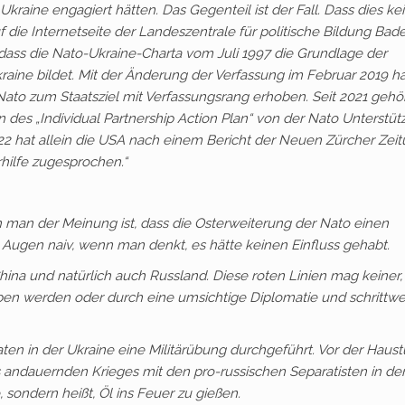
 Ukraine engagiert hätten. Das Gegenteil ist der Fall. Dass dies ke
f die Internetseite der Landeszentrale für politische Bildung Bad
dass die Nato-Ukraine-Charta vom Juli 1997 die Grundlage der
ine bildet. Mit der Änderung der Verfassung im Februar 2019 ha
 Nato zum Staatsziel mit Verfassungsrang erhoben. Seit 2021 gehör
 des „Individual Partnership Action Plan“ von der Nato Unterstü
22 hat allein die USA nach einem Bericht der Neuen Zürcher Zei
rhilfe zugesprochen.“
 man der Meinung ist, dass die Osterweiterung der Nato einen
en Augen naiv, wenn man denkt, es hätte keinen Einfluss gehabt.
hina und natürlich auch Russland. Diese roten Linien mag keiner,
ben werden oder durch eine umsichtige Diplomatie und schrittwe
en in der Ukraine eine Militärübung durchgeführt. Vor der Haust
 andauernden Krieges mit den pro-russischen Separatisten in de
, sondern heißt, Öl ins Feuer zu gießen.