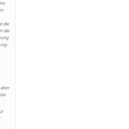
ine
en
t die
t die
tzung
tung
 aber
ise
ür
r