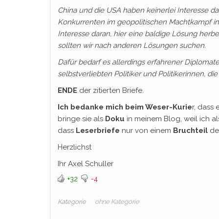
China und die USA haben keinerlei Interesse da
Konkurrenten im geopolitischen Machtkampf in A
Interesse daran, hier eine baldige Lösung herbe
sollten wir nach anderen Lösungen suchen.
Dafür bedarf es allerdings erfahrener Diploma
selbstverliebten Politiker und Politikerinnen, di
ENDE
der zitierten Briefe.
Ich bedanke mich beim Weser-Kurie
r, dass
bringe sie als
Doku
in meinem Blog, weil ich a
dass
Leserbriefe
nur von einem
Bruchteil
de
Herzlichst
Ihr Axel Schuller
+32
-4
Kategorie
ohne Kategorie