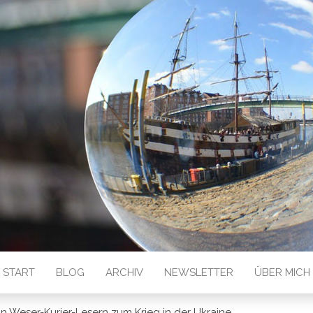
 GESEHEN
START
BLOG
ARCHIV
NEWSLETTER
ÜBER MICH
Weser-Kurier-Lesern zum Krieg in der Ukraine