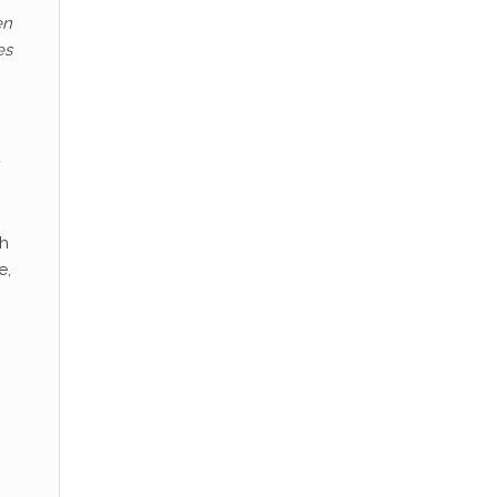
en
es
ch
e,