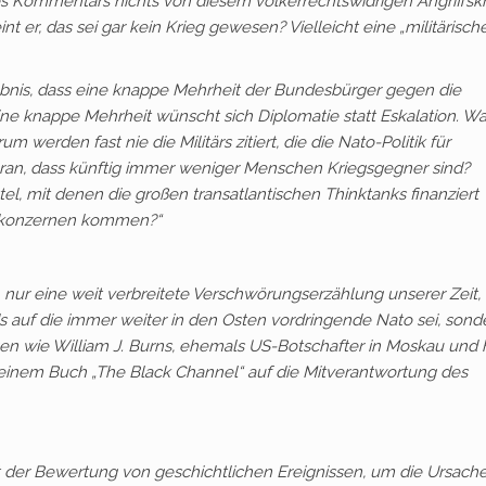
s Kommentars nichts von diesem völkerrechtswidrigen Angriffskr
 er, das sei gar kein Krieg gewesen? Vielleicht eine „militärisch
nis, dass eine knappe Mehrheit der Bundesbürger gegen die
Eine knappe Mehrheit wünscht sich Diplomatie statt Eskalation. 
m werden fast nie die Militärs zitiert, die die Nato-Politik für
aran, dass künftig immer weniger Menschen Kriegsgegner sind?
el, mit denen die großen transatlantischen Thinktanks finanziert
skonzernen kommen?“
, nur eine weit verbreitete Verschwörungserzählung unserer Zeit,
ds auf die immer weiter in den Osten vordringende Nato sei, sond
gen wie William J. Burns, ehemals US-Botschafter in Moskau und
 seinem Buch „The Black Channel“ auf die Mitverantwortung des
t der Bewertung von geschichtlichen Ereignissen, um die Ursach