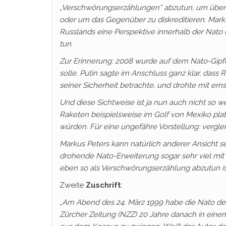
„Verschwörungserzählungen“ abzutun, um übe
oder um das Gegenüber zu diskreditieren. Marku
Russlands eine Perspektive innerhalb der Nato
tun.
Zur Erinnerung: 2008 wurde auf dem Nato-Gipfel 
solle. Putin sagte im Anschluss ganz klar, dass
seiner Sicherheit betrachte, und drohte mit ern
Und diese Sichtweise ist ja nun auch nicht so w
Raketen beispielsweise im Golf von Mexiko plat
würden. Für eine ungefähre Vorstellung: vergle
Markus Peters kann natürlich anderer Ansicht se
drohende Nato-Erweiterung sogar sehr viel mit 
eben so als Verschwörungserzählung abzutun ist 
Zweite
Zuschrift
:
„Am Abend des 24. März 1999 habe die Nato den
Zürcher Zeitung (NZZ) 20 Jahre danach in eine