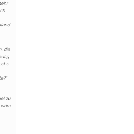
mehr
uch
hland
, die
äufig
ische
e?“
el zu
, wäre