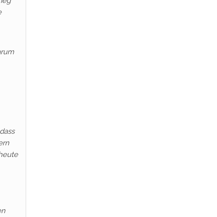
ieg
e
Warum
 dass
ern
 heute
en