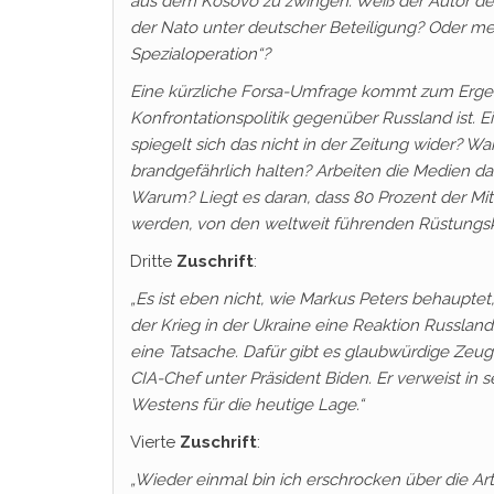
aus dem Kosovo zu zwingen. Weiß der Autor de
der Nato unter deutscher Beteiligung? Oder meint
Spezialoperation“?
Eine kürzliche Forsa-Umfrage kommt zum Ergeb
Konfrontationspolitik gegenüber Russland ist. 
spiegelt sich das nicht in der Zeitung wider? Waru
brandgefährlich halten? Arbeiten die Medien d
Warum? Liegt es daran, dass 80 Prozent der Mitt
werden, von den weltweit führenden Rüstung
Dritte
Zuschrift
:
„Es ist eben nicht, wie Markus Peters behauptet
der Krieg in der Ukraine eine Reaktion Russlan
eine Tatsache. Dafür gibt es glaubwürdige Zeu
CIA-Chef unter Präsident Biden. Er verweist in
Westens für die heutige Lage.“
Vierte
Zuschrift
:
„Wieder einmal bin ich erschrocken über die Ar