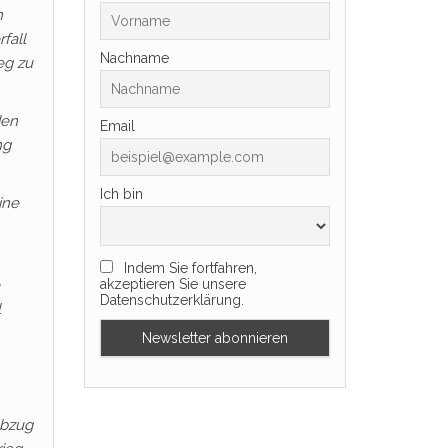
n
fall
Nachname
eg zu
den
Email
ng
Ich bin
ine
Indem Sie fortfahren,
akzeptieren Sie unsere
Datenschutzerklärung.
l
Abzug