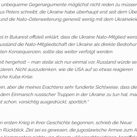
r unbequeme Gegenargumente möglichst nicht reden zu müsse
s Peters schreibt, die Ukraine habe überhaupt erst seit dem Über
 und die Nato-Osterweiterung generell wenig mit dem Ukrainekri
in Bukarest offiziell erklärt, dass die Ukraine Nato-Mitglied wer
 Russland die Nato-Mitgliedschaft der Ukraine als direkte Bedrohu
sten Konsequenzen, sollte das weiter verfolgt werden.
eit hergeholt – man stelle sich nur einmal vor, Russland würde se
zieren. Nicht auszudenken, wie die USA auf so etwas reagieren
iche Kuba-Krise.
in, aber die meines Erachtens sehr fundierte Sichtweise, dass die
dem Einmarsch russischer Truppen in der Ukraine zu tun hat, ma
schon, vorsichtig ausgedrückt, sportlich.“
 ersten Krieg in ihrer Geschichte begonnen, schrieb die Neue
m Rückblick. Ziel sei es gewesen, die jugoslawische Armee zum 