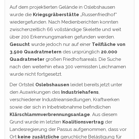
Auf dem projektierten Gelände in Oslebshausen
wurde die
Kriegsgräberstätte
„Russenfriedhof“
wiedergefunden. Nach Medienberichten konnten
zwischenzeitlich 66 vollständige Skelette und weit
über 200 Erkennungsmarken gefunden werden.
Gesucht
wurde jedoch nur auf einer
Teilfläche von
3.500 Quadratmetern
des ursprünglich
20.000
Quadratmeter
großen Friedhofsareals. Die Suche
nach den weiterhin etwa 300 vermissten Leichnamen
wurde nicht fortgesetzt.
Der Ortsteil
Oslebshausen
leidet bereits jetzt unter
den Auswirkungen des
Industriehafens
,
verschiedener Industrieansiedlungen, Kraftwerken
sowie der sich in Inbetriebnahme befindlichen
Klärschlammverbrennungsanlage
. Aus diesem
Grund wurde im letzten
Koalitionsvertrag
der
Landesregierung der Passus aufgenommen, dass vor
Ort
keine
zusätzliche
geruchliche Belästigung für