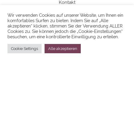
Kontakt
Wir verwenden Cookies auf unserer Website, um Ihnen ein
komfortables Surfen zu bieten. Indem Sie auf „Alle
Datenschutzerklaerung
akzeptieren“ klicken, stimmen Sie der Verwendung ALLER
Cookies zu. Sie können jedoch die „Cookie-Einstellungen“
besuchen, um eine kontrollierte Einwilligung zu erteilen.
Cookie Settings
Alle akzeptieren
Stolz präsentiert von
WordPress
|
Theme:
Head Blog