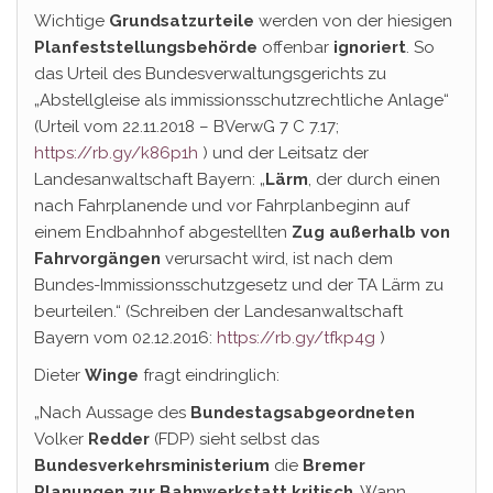
Wichtige
Grundsatzurteile
werden von der hiesigen
Planfeststellungsbehörde
offenbar
ignoriert
. So
das Urteil des Bundesverwaltungsgerichts zu
„Abstellgleise als immissionsschutzrechtliche Anlage“
(Urteil vom 22.11.2018 – BVerwG 7 C 7.17;
https://rb.gy/k86p1h
) und der Leitsatz der
Landesanwaltschaft Bayern: „
Lärm
, der durch einen
nach Fahrplanende und vor Fahrplanbeginn auf
einem Endbahnhof abgestellten
Zug außerhalb von
Fahrvorgängen
verursacht wird, ist nach dem
Bundes-Immissionsschutzgesetz und der TA Lärm zu
beurteilen.“ (Schreiben der Landesanwaltschaft
Bayern vom 02.12.2016:
https://rb.gy/tfkp4g
)
Dieter
Winge
fragt eindringlich:
„Nach Aussage des
Bundestagsabgeordneten
Volker
Redder
(FDP) sieht selbst das
Bundesverkehrsministerium
die
Bremer
Planungen zur Bahnwerkstatt kritisch
. Wann