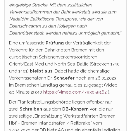
eingleisige Strecke. Mit dem zusätzlichen
Verkehrsaufkommen der Bahnwerkstatt wird sie zum
Nadelöhr. Zeitkritische Transporte, wie der von
Eisenschwamm zu den Kollegen nach
Eisenhüttenstadt, werden nahezu unmöglich gemacht.“
Eine umfassende
Prüfung
der Verträglichkeit der
Verkehre für den Bahnknoten Bremen mit den
europäischen Schienenverkehrskorridoren
Orient/East-Med und North Sea-Baltic (Strecken 1740
und 1401)
bleibt aus
. Dabei hatte die ehemalige
Verkehrssenatorin Dr.
Schaefer
noch am 26.01.2023
im Bremischen Landtag genau dies zugesagt (Video
ab Minute 29:40
https://vimeo.com/793059162
).
Der Planfeststellungsbehörde liegen offenbar nur
zwei
Schreiben
aus dem
DB-Konzern
vor: die nur
zweiseitige „Einschätzung Werkstattfahrten Bremen
Hbf – Bremen Inlandshafen / Reitbrake“ vom
27.04.2020 der DB Netz AG und ein ebenfalls lediglich