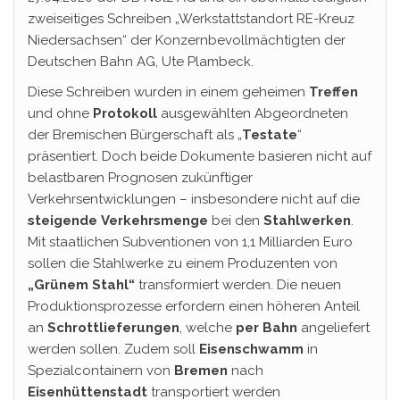
zweiseitiges Schreiben „Werkstattstandort RE-Kreuz
Niedersachsen“ der Konzernbevollmächtigten der
Deutschen Bahn AG, Ute Plambeck.
Diese Schreiben wurden in einem geheimen
Treffen
und ohne
Protokoll
ausgewählten Abgeordneten
der Bremischen Bürgerschaft als „
Testate
“
präsentiert. Doch beide Dokumente basieren nicht auf
belastbaren Prognosen zukünftiger
Verkehrsentwicklungen – insbesondere nicht auf die
steigende
Verkehrsmenge
bei den
Stahlwerken
.
Mit staatlichen Subventionen von 1,1 Milliarden Euro
sollen die Stahlwerke zu einem Produzenten von
„Grünem Stahl“
transformiert werden. Die neuen
Produktionsprozesse erfordern einen höheren Anteil
an
Schrottlieferungen
, welche
per Bahn
angeliefert
werden sollen. Zudem soll
Eisenschwamm
in
Spezialcontainern von
Bremen
nach
Eisenhüttenstadt
transportiert werden