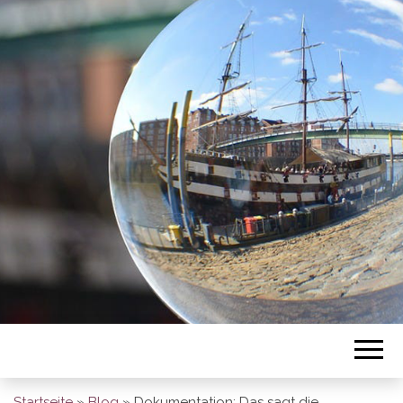
BREMEN SO
GESEHEN
Startseite
»
Blog
»
Dokumentation: Das sagt die