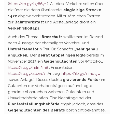
(
https://rb.gy/o7867r
). All diese Verkehre sollen über
die über die dann überlastete,
eingleisige Strecke
1422
abgewickelt werden. Mit zusätzlichen Fahrten
zur
Bahnwerkstatt
und Abstellanlage droht ein
Verkehrskollaps
.
Auch das Thema
Lärmschutz
wollte man im Ressort
nach Aussage der ehemaligen Verkehrs- und
Umweltsenatorin
Frau Dr. Schaefer
„sehr genau
angucken
„. Der
Beirat Gröpelingen
legte bereits im
November 2023 ein
Gegengutachten
vor (Protokoll:
https://rb.gy/h4m3m8
, Präsentation:
https://rb.gy/atce43
, Antrag:
https://rb.gy/nmocjw
sowie Anlage). Dieses deckte
gravierende
Fehler
im
Gutachten der Vorhabenträgerin auf und legte
geheime Absprachen zwischen Gutachtern und
Umweltbehörde offen. Eine Nachfrage bei der
Planfeststellungsbehörde
ergab jedoch, dass das
Gegengutachten des Beirats
dort nicht bekannt sei.