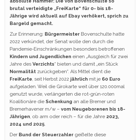
absolute Hammer: Die von Bovenschulte so
brutal verteidigte „FreiKarte“ für 0- bis 18-
Jährige wird aktuell auf Ebay verhökert, sprich zu
Bargeld gemacht.
Zur Erinnerung:
Bürgermeister
Bovenschulte hatte
2022 verkündet, der Senat wolle den durch die
Pandemie-Einschränkungen besonders betroffenen
Kindern und Jugendlichen
einen „Ausgleich für zwei
Jahre des
Verzichts
“ bieten und damit „ein Stück
Normalität
zurückgeben“. Als Mittel dient die
FreiKarte
, seit Herbst 2022
jährlich
mit je
60 Euro
aufgeladen. Weil die Girokarte weit über 120.000mal
genutzt wurde, verlängerten die rot-grün-roten
Koalitionäre die
Schenkung
an alle Bremer und
Bremerhavener m/w –
vom Neugeborenen bis 18-
Jährigen
, ob arm oder reich – für die Jahre
2023,
2024 und 2025
.
Der
Bund der Steuerzahler
geißelte diese