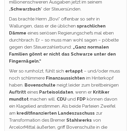
millionenschweren Ausgaben jetzt im seinem
„
Schwarzbuch
“ der Steuersünden.
Das brachte Herrn „Bovi“ offenbar so sehr in
Wallungen, dass er die üblichen
sprachlichen
Dämme
eines seriösen Regierungschefs mal eben
durchbrach. Er – so muss man wohl sagen – pöbelte
gegen den Steuerzahlerbund:
„Ganz normalen
Familien gönnt er nicht das Schwarze unter den
Fingernägeln.“
Wer so rumholzt, fühlt sich
ertappt
– und/oder muss
noch schlimmere
Finanzaussichten
im Hinterkopf
haben.
Bovenschulte
neigt leider zum breitbeinigen
Auftritt
eines
Parteisoldaten
, wenn er
Kritiker
mundtot
machen will.
CDU
und
FDP
können davon
ein Klagelied anstimmen. Als beide Parteien Zweifel
am
kreditfinanzierten Landeszuschuss
zur
Transformation des Bremer
Stahlwerks
von
ArcelorMittal äußerten, griff Bovenschulte in die