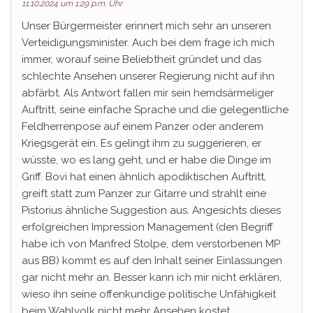
11.10.2024 um 1:29 p.m. Uhr
Unser Bürgermeister erinnert mich sehr an unseren
Verteidigungsminister. Auch bei dem frage ich mich
immer, worauf seine Beliebtheit gründet und das
schlechte Ansehen unserer Regierung nicht auf ihn
abfärbt. Als Antwort fallen mir sein hemdsärmeliger
Auftritt, seine einfache Sprache und die gelegentliche
Feldherrenpose auf einem Panzer oder anderem
Kriegsgerät ein. Es gelingt ihm zu suggerieren, er
wüsste, wo es lang geht, und er habe die Dinge im
Griff. Bovi hat einen ähnlich apodiktischen Auftritt,
greift statt zum Panzer zur Gitarre und strahlt eine
Pistorius ähnliche Suggestion aus. Angesichts dieses
erfolgreichen Impression Management (den Begriff
habe ich von Manfred Stolpe, dem verstorbenen MP
aus BB) kommt es auf den Inhalt seiner Einlassungen
gar nicht mehr an. Besser kann ich mir nicht erklären,
wieso ihn seine offenkundige politische Unfähigkeit
beim Wahlvolk nicht mehr Ansehen kostet.