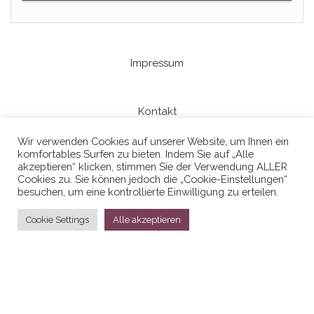
Impressum
Kontakt
Wir verwenden Cookies auf unserer Website, um Ihnen ein
komfortables Surfen zu bieten. Indem Sie auf „Alle
Datenschutzerklaerung
akzeptieren“ klicken, stimmen Sie der Verwendung ALLER
Cookies zu. Sie können jedoch die „Cookie-Einstellungen“
besuchen, um eine kontrollierte Einwilligung zu erteilen.
Cookie Settings
Alle akzeptieren
Stolz präsentiert von
WordPress
|
Theme:
Head Blog