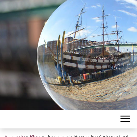
BREMEN SO
GESEHEN
Startseite
»
Blog
»
Unglaublich: Bremer FreiKarte wird auf