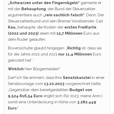
„Schwarzen unter den Fingernägeln“
garnierte er
mit der
Behauptung
, der Bund der Steuerzahler
argumentiere auch
„rein sachlich falsch“
. Denn: Der
Steuerzahlerbund und sein Bremer Vorsitzender, Carl
Kau,
behaupte, die Kosten der
ersten FreiKarte
(2022 und 2023)
seien mit
15,7 Millionen
Euro aus
dem Ruder gelaufen.
Bovenschulte glaubt hingegen: „
Richtig
ist, dass sie
für die Jahre 2022 und 2023
nur 11,4
Millionen
Euro
gekostet hat.“
Wirklich
Herr Bürgermeister?
Darf ich Sie erinnern, dass Ihre
Senatskanzlei
in einer
Senatsvorlage vom
13.10.2023
vorgerechnet hatte:
„Gegenüber dem bereitgestellten
Budget von
9.524.616,54 Euro
ergibt sich (für 2023; meine Anm.)
somit eine Unterdeckung in Höhe von
3.282.449
Euro
.“