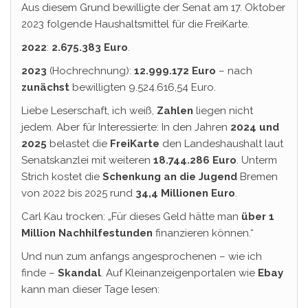
Aus diesem Grund bewilligte der Senat am 17. Oktober
2023 folgende Haushaltsmittel für die FreiKarte.
2022
:
2.675.383 Euro
.
2023
(Hochrechnung):
12.999.172 Euro
– nach
zunächst
bewilligten 9.524.616,54 Euro.
Liebe Leserschaft, ich weiß,
Zahlen
liegen nicht
jedem. Aber für Interessierte: In den Jahren
2024 und
2025
belastet die
FreiKarte
den Landeshaushalt laut
Senatskanzlei mit weiteren
18.744.286 Euro
. Unterm
Strich kostet die
Schenkung an die Jugend
Bremen
von 2022 bis 2025 rund
34,4 Millionen Euro
.
Carl Kau trocken: „Für dieses Geld hätte man
über 1
Million Nachhilfestunden
finanzieren können.“
Und nun zum anfangs angesprochenen – wie ich
finde –
Skandal
. Auf Kleinanzeigenportalen wie
Ebay
kann man dieser Tage lesen: