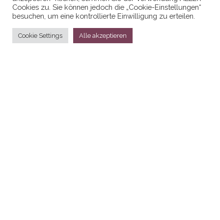
Cookies zu. Sie können jedoch die „Cookie-Einstellungen“
besuchen, um eine kontrollierte Einwilligung zu erteilen.
Cookie Settings
Alle akzeptieren
Stolz präsentiert von
WordPress
|
Theme:
Head Blog