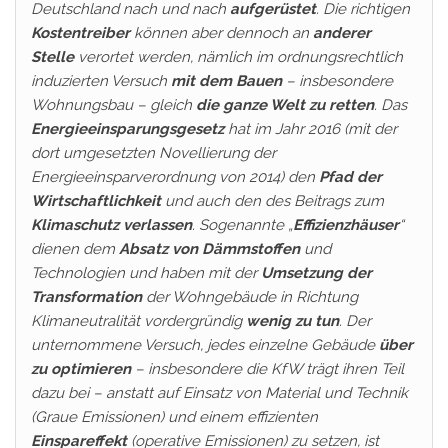
Deutschland nach und nach
aufgerüstet
. Die richtigen
Kostentreiber
können aber dennoch an
anderer
Stelle
verortet werden, nämlich im ordnungsrechtlich
induzierten Versuch
mit dem Bauen
– insbesondere
Wohnungsbau – gleich
die ganze Welt zu retten
. Das
Energieeinsparungsgesetz
hat im Jahr 2016 (mit der
dort umgesetzten Novellierung der
Energieeinsparverordnung von 2014) den
Pfad der
Wirtschaftlichkeit
und auch den des Beitrags zum
Klimaschutz verlassen
. Sogenannte „
Effizienzhäuser
“
dienen dem
Absatz von Dämmstoffen
und
Technologien und haben mit der
Umsetzung der
Transformation
der Wohngebäude in Richtung
Klimaneutralität vordergründig
wenig zu tun
. Der
unternommene Versuch, jedes einzelne Gebäude
über
zu optimieren
– insbesondere die KfW trägt ihren Teil
dazu bei – anstatt auf Einsatz von Material und Technik
(Graue Emissionen) und einem effizienten
Einspareffekt
(operative Emissionen) zu setzen, ist