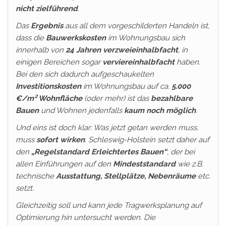
nicht zielführend
.
Das
Ergebnis
aus all dem vorgeschilderten Handeln ist,
dass die
Bauwerkskosten
im Wohnungsbau sich
innerhalb von
24 Jahren
verzweieinhalbfacht
, in
einigen Bereichen sogar
verviereinhalbfacht
haben.
Bei den sich dadurch aufgeschaukelten
Investitionskosten
im Wohnungsbau auf ca.
5.000
€/m² Wohnfläche
(oder mehr) ist das
bezahlbare
Bauen
und Wohnen jedenfalls
kaum noch möglich
.
Und eins ist doch klar: Was jetzt getan werden muss,
muss
sofort
wirken
. Schleswig-Holstein setzt daher auf
den
„Regelstandard Erleichtertes Bauen“
, der bei
allen Einführungen auf den
Mindeststandard
wie z.B.
technische
Ausstattung, Stellplätze, Nebenräume
etc.
setzt.
Gleichzeitig soll und kann jede Tragwerksplanung auf
Optimierung hin untersucht werden. Die