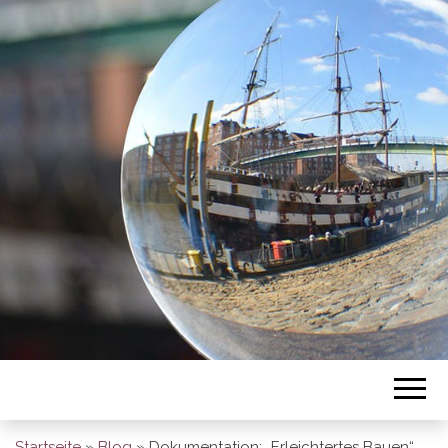
BREMEN SO
GESEHEN
Startseite
»
Blog
»
Dokumentation: „Erleichtertes Bauen“