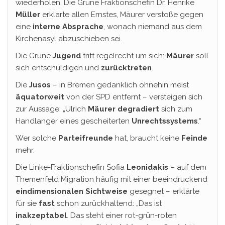
wiederholen. Die Grüne Fraktionschefin Dr. Henrike
Müller
erklärte allen Ernstes, Mäurer verstoße gegen
eine
interne Absprache
, wonach niemand aus dem
Kirchenasyl abzuschieben sei.
Die Grüne
Jugend
tritt regelrecht um sich:
Mäurer
soll
sich entschuldigen und
zurücktreten
.
Die
Jusos
– in Bremen gedanklich ohnehin meist
äquatorweit
von der SPD entfernt – versteigen sich
zur Aussage: „Ulrich
Mäurer
degradiert
sich zum
Handlanger eines gescheiterten
Unrechtssystems
.“
Wer solche
Parteifreunde
hat, braucht keine
Feinde
mehr.
Die Linke-Fraktionschefin Sofia
Leonidakis
– auf dem
Themenfeld Migration häufig mit einer beeindruckend
eindimensionalen
Sichtweise
gesegnet – erklärte
für sie
fast
schon zurückhaltend: „Das ist
inakzeptabel
. Das steht einer rot-grün-roten