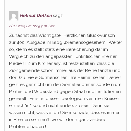
Helmut Detken
sagt:
08.12.2024 um 12:05 p.m. Uhr
Zunächst das Wichtigste : Herzlichen Glückwunsch
zur 400. Ausgabe im Blog „bremensogesehen“ ! Weiter
so, denn es stellt stets eine Bereicherung dar im
Vergleich zu den angepassten , unkritischen Bremer
Medien ! Zum Kirchenasyl ist festzustellen, dass die
Ziongemeinde schon immer aus der Reihe tanzte und
dort (zu) viele Gutmenschen ihre Heimat sehen. Denen
geht es gar nicht um den Somalier primär, sondern um
Protest und Widerstand gegen Staat und Institutionen
generell . Es ist in diesen ideologisch verirrten Kreisen
einfach“in“, so und nicht anders zu sein. Denn sie
wissen nicht, was sie tun ! Sehr schade, dass es immer
in Bremen sein muß, wo wir doch ganz andere
Probleme haben !