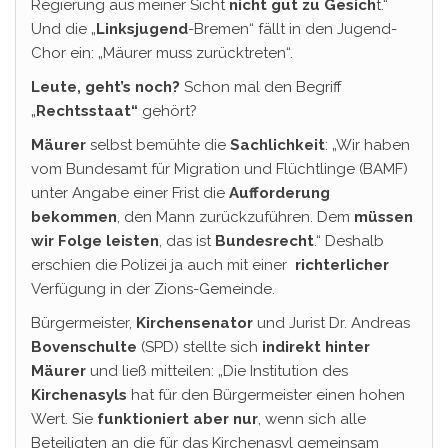
Regierung aus meiner Sicht
nicht gut zu Gesich
t.“
Und die „
Linksjugend
-Bremen“ fällt in den Jugend-
Chor ein: „Mäurer muss zurücktreten“.
Leute, geht’s noch?
Schon mal den Begriff
„
Rechtsstaat“
gehört?
Mäurer
selbst bemühte die
Sachlichkeit
: „Wir haben
vom Bundesamt für Migration und Flüchtlinge (BAMF)
unter Angabe einer Frist die
Aufforderung
bekommen
, den Mann zurückzuführen. Dem
müssen
wir Folge leisten
, das ist
Bundesrecht
.“ Deshalb
erschien die Polizei ja auch mit einer
richterlicher
Verfügung in der Zions-Gemeinde.
Bürgermeister,
Kirchensenator
und Jurist Dr. Andreas
Bovenschulte
(SPD) stellte sich
indirekt hinter
Mäurer
und ließ mitteilen: „Die Institution des
Kirchenasyls
hat für den Bürgermeister einen hohen
Wert. Sie
funktioniert aber nur
, wenn sich alle
Beteiligten an die für das Kirchenasyl gemeinsam