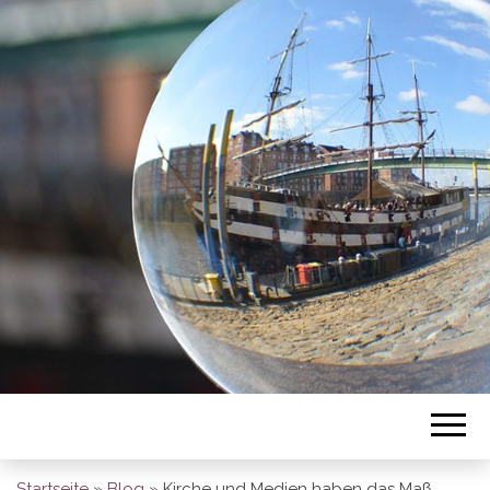
BREMEN SO
GESEHEN
Startseite
»
Blog
»
Kirche und Medien haben das Maß