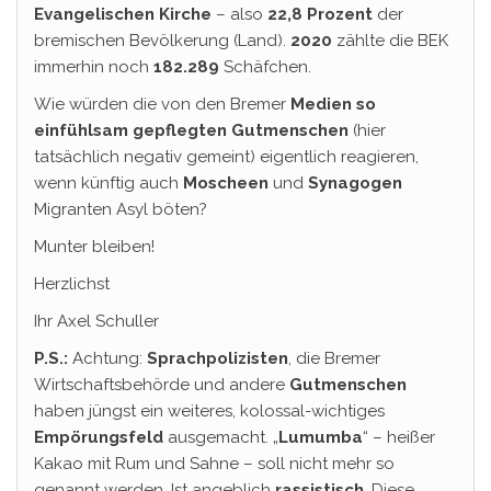
Evangelischen Kirche
– also
22,8 Prozent
der
bremischen Bevölkerung (Land).
2020
zählte die BEK
immerhin noch
182.289
Schäfchen.
Wie würden die von den Bremer
Medien so
einfühlsam gepflegten Gutmenschen
(hier
tatsächlich negativ gemeint) eigentlich reagieren,
wenn künftig auch
Moscheen
und
Synagogen
Migranten Asyl böten?
Munter bleiben!
Herzlichst
Ihr Axel Schuller
P.S.:
Achtung:
Sprachpolizisten
, die Bremer
Wirtschaftsbehörde und andere
Gutmenschen
haben jüngst ein weiteres, kolossal-wichtiges
Empörungsfeld
ausgemacht. „
Lumumba
“ – heißer
Kakao mit Rum und Sahne – soll nicht mehr so
genannt werden. Ist angeblich
rassistisch
. Diese