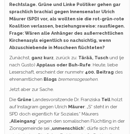
Rechtslage. Grüne und Linke Politiker gehen gar
sprachlich brachial gegen Innensenator Ulrich
Mäurer (SPD) vor, als wollten sie die rot-grün-rote
Koalition verlassen, beziehungsweise: rausfliegen.
Frage: Wären alle Anhänger des außerrechtlichen
Kirchenasyls eigentlich so nachsichtig, wenn
Abzuschiebende in Moscheen flüchteten?
Zunächst,
ganz
kurz
, zurück zu:
Tärää, Tusch
und (je
nach Gusto)
Applaus oder Buh-Rufe
: Heute, liebe
Leserschaft, erscheint der nunmehr
400. Beitrag
des
ehrenamtlichen
Blogs
bremensogesehen
.
Jetzt aber zur Sache.
Die
Grüne
Landesvorsitzende Dr. Franziska
Tell
holzt
auf Instagram gegen Ulrich
Mäurer
: „S“ steht in der
SPD doch eigentlich für Soziales.“ Mäurers
„
Alleingang
“ gegen den somalischen Flüchtling in der
Zionsgemeinde sei „
unmenschlich
“, dürfe sich nicht