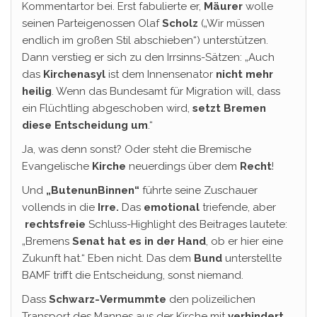
Kommentartor bei. Erst fabulierte er,
Mäurer
wolle
seinen Parteigenossen Olaf
Scholz
(„Wir müssen
endlich im großen Stil abschieben“) unterstützen.
Dann verstieg er sich zu den Irrsinns-Sätzen: „Auch
das
Kirchenasyl
ist dem Innensenator
nicht mehr
heilig
. Wenn das Bundesamt für Migration will, dass
ein Flüchtling abgeschoben wird,
setzt Bremen
diese Entscheidung um
.“
Ja, was denn sonst? Oder steht die Bremische
Evangelische
Kirche
neuerdings über dem
Recht
!
Und
„ButenunBinnen“
führte seine Zuschauer
vollends in die
Irre.
Das
emotional
triefende, aber
rechtsfreie
Schluss-Highlight des Beitrages lautete:
„Bremens
Senat hat es in der Hand
, ob er hier eine
Zukunft hat.“ Eben nicht. Das dem
Bund
unterstellte
BAMF trifft die Entscheidung, sonst niemand.
Dass
Schwarz-Vermummte
den polizeilichen
Transport des Mannes aus der Kirche mit
verhindert