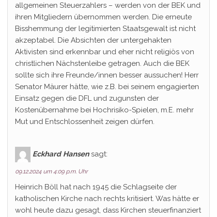
allgemeinen Steuerzahlers – werden von der BEK und
ihren Mitgliedern übernommen werden. Die erneute
Bisshemmung der legitimierten Staatsgewalt ist nicht
akzeptabel. Die Absichten der untergehakten
Aktivisten sind erkennbar und eher nicht religiös von
christlichen Nächstenleibe getragen. Auch die BEK
sollte sich ihre Freunde/innen besser aussuchen! Herr
Senator Mäurer hätte, wie z.B. bei seinem engagierten
Einsatz gegen die DFL und zugunsten der
Kostenübernahme bei Hochrisiko-Spielen, m.E. mehr
Mut und Entschlossenheit zeigen dürfen.
Eckhard Hansen
sagt:
09.12.2024 um 4:09 p.m. Uhr
Heinrich Böll hat nach 1945 die Schlagseite der
katholischen Kirche nach rechts kritisiert. Was hätte er
wohl heute dazu gesagt, dass Kirchen steuerfinanziert