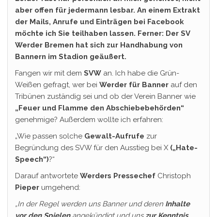
aber offen für jedermann lesbar. An einem Extrakt
der Mails, Anrufe und Einträgen bei Facebook
möchte ich Sie teilhaben lassen. Ferner: Der SV
Werder Bremen hat sich zur Handhabung von
Bannern im Stadion geäußert.
Fangen wir mit dem
SVW
an. Ich habe die Grün-
Weißen gefragt, wer bei
Werder für Banner
auf den
Tribünen zuständig sei und ob der Verein Banner wie
„Feuer und Flamme den Abschiebebehörden“
genehmige? Außerdem wollte ich erfahren:
„Wie passen solche
Gewalt-Aufrufe
zur
Begründung des SVW für den Ausstieg bei X
(„Hate-
Speech“)
?“
Darauf antwortete
Werders Pressechef
Christoph
Pieper
umgehend:
„In der Regel werden uns Banner und deren
Inhalte
vor den Spielen
angekündigt und uns
zur Kenntnis