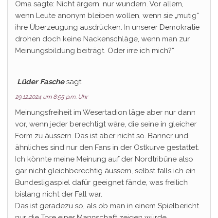
Oma sagte: Nicht ärgern, nur wundern. Vor allem,
wenn Leute anonym bleiben wollen, wenn sie „mutig“
ihre Überzeugung ausdrücken. In unserer Demokratie
drohen doch keine Nackenschläge, wenn man zur
Meinungsbildung beiträgt. Oder irre ich mich?“
Lüder Fasche
sagt:
29.12.2024 um 8:55 p.m. Uhr
Meinungsfreiheit im Wesertadion läge aber nur dann
vor, wenn jeder berechtigt wäre, die seine in gleicher
Form zu äussern. Das ist aber nicht so. Banner und
ähnliches sind nur den Fans in der Ostkurve gestattet.
Ich könnte meine Meinung auf der Nordtribüne also
gar nicht gleichberechtig äussern, selbst falls ich ein
Bundesligaspiel dafür geeignet fände, was freilich
bislang nicht der Fall war.
Das ist geradezu so, als ob man in einem Spielbericht
nur die Tore einer Mannschaft zeigen würde.