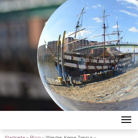
BREMEN SO
GESEHEN
Startseite
»
Blog
»
Werder: Keine Zensur –