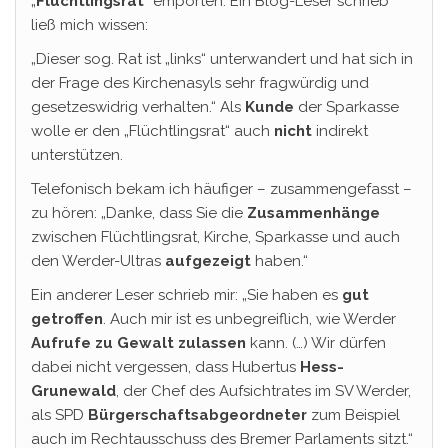
„
Flüchtlingsrat
“ empörten. Ein Blog-Leser schrieb
ließ mich wissen:
„Dieser sog. Rat ist „links“ unterwandert und hat sich in
der Frage des Kirchenasyls sehr fragwürdig und
gesetzeswidrig verhalten.“ Als
Kunde
der Sparkasse
wolle er den „Flüchtlingsrat“ auch
nicht
indirekt
unterstützen.
Telefonisch bekam ich häufiger – zusammengefasst –
zu hören: „Danke, dass Sie die
Zusammenhänge
zwischen Flüchtlingsrat, Kirche, Sparkasse und auch
den Werder-Ultras
aufgezeigt
haben.“
Ein anderer Leser schrieb mir: „Sie haben es
gut
getroffen
. Auch mir ist es unbegreiflich, wie Werder
Aufrufe zu Gewalt zulassen
kann. (…) Wir dürfen
dabei nicht vergessen, dass Hubertus
Hess-
Grunewald
, der Chef des Aufsichtrates im SV Werder,
als SPD
Bürgerschaftsabgeordneter
zum Beispiel
auch im Rechtausschuss des Bremer Parlaments sitzt.“