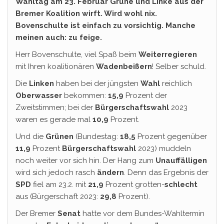
Wahltag am 23. Februar Grüne und Linke aus der
Bremer Koalition wirft. Wird wohl nix.
Bovenschulte ist einfach zu vorsichtig. Manche
meinen auch: zu feige.
Herr Bovenschulte, viel Spaß beim
Weiterregieren
mit Ihren koalitionären
Wadenbeißern
! Selber schuld.
Die
Linken
haben bei der jüngsten
Wahl
reichlich
Oberwasser
bekommen:
15,9
Prozent der
Zweitstimmen; bei der
Bürgerschaftswahl
2023
waren es gerade mal
10,9
Prozent.
Und die
Grünen
(Bundestag:
18,5
Prozent gegenüber
11,9
Prozent
Bürgerschaftswahl
2023) muddeln
noch weiter vor sich hin. Der Hang zum
Unauffälligen
wird sich jedoch rasch
ändern
. Denn das Ergebnis der
SPD
fiel am 23.2. mit
21,9
Prozent grotten-
schlecht
aus (Bürgerschaft 2023:
29,8
Prozent).
Der Bremer
Senat
hatte vor dem Bundes-Wahltermin