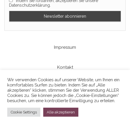
Indem Sie fortfahren, akzeptieren Sie unsere
Datenschutzerklärung.
Impressum
Kontakt
Wir verwenden Cookies auf unserer Website, um Ihnen ein
komfortables Surfen zu bieten. Indem Sie auf „Alle
Datenschutzerklaerung
akzeptieren“ klicken, stimmen Sie der Verwendung ALLER
Cookies zu. Sie können jedoch die „Cookie-Einstellungen“
besuchen, um eine kontrollierte Einwilligung zu erteilen.
Cookie Settings
Alle akzeptieren
Stolz präsentiert von
WordPress
|
Theme:
Head Blog