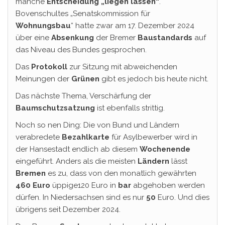
manche
Entscheidung „liegen lassen“
.
Bovenschultes „Senatskommission für
Wohnungsbau
“ hatte zwar am 17. Dezember 2024
über eine
Absenkung
der Bremer
Baustandards
auf
das Niveau des Bundes gesprochen.
Das
Protokoll
zur Sitzung mit abweichenden
Meinungen der
Grünen
gibt es jedoch bis heute nicht.
Das nächste Thema, Verschärfung der
Baumschutzsatzung
ist ebenfalls strittig.
Noch so nen Ding: Die von Bund und Ländern
verabredete
Bezahlkarte
für Asylbewerber wird in
der Hansestadt endlich ab diesem
Wochenende
eingeführt. Anders als die meisten
Ländern
lässt
Bremen
es zu, dass von den monatlich gewährten
460 Euro
üppige120 Euro in
bar
abgehoben werden
dürfen. In Niedersachsen sind es nur
50
Euro. Und dies
übrigens seit Dezember 2024.