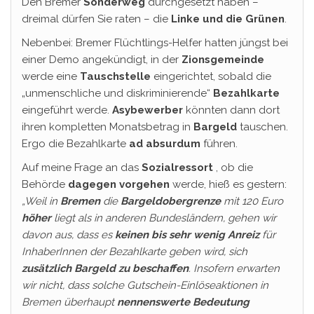
Den Bremer
Sonderweg
durchgesetzt haben –
dreimal dürfen Sie raten – die
Linke und die Grünen
.
Nebenbei: Bremer Flüchtlings-Helfer hatten jüngst bei
einer Demo angekündigt, in der
Zionsgemeinde
werde eine
Tauschstelle
eingerichtet, sobald die
„unmenschliche und diskriminierende“
Bezahlkarte
eingeführt werde.
Asybewerber
könnten dann dort
ihren kompletten Monatsbetrag in
Bargeld
tauschen.
Ergo die Bezahlkarte
ad absurdum
führen.
Auf meine Frage an das
Sozialressort
, ob die
Behörde
dagegen
vorgehen
werde, hieß es gestern:
„Weil in
Bremen
die
Bargeldobergrenze
mit 120 Euro
höher
liegt als in anderen Bundesländern, gehen wir
davon aus, dass es
keinen bis sehr wenig Anreiz
für
InhaberInnen der Bezahlkarte geben wird, sich
zusätzlich Bargeld zu beschaffen
. Insofern erwarten
wir nicht, dass solche Gutschein-Einlöseaktionen in
Bremen überhaupt
nennenswerte Bedeutung