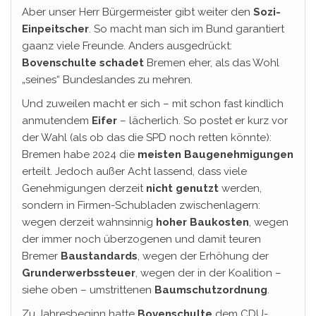
Aber unser Herr Bürgermeister gibt weiter den
Sozi-
Einpeitscher
. So macht man sich im Bund garantiert
gaanz viele Freunde. Anders ausgedrückt:
Bovenschulte schadet
Bremen eher, als das Wohl
„seines“ Bundeslandes zu mehren.
Und zuweilen macht er sich – mit schon fast kindlich
anmutendem
Eifer
– lächerlich. So postet er kurz vor
der Wahl (als ob das die SPD noch retten könnte):
Bremen habe 2024 die
meisten
Baugenehmigungen
erteilt. Jedoch außer Acht lassend, dass viele
Genehmigungen derzeit
nicht genutzt
werden,
sondern in Firmen-Schubladen zwischenlagern:
wegen derzeit wahnsinnig
hoher
Baukosten
, wegen
der immer noch überzogenen und damit teuren
Bremer
Baustandards
, wegen der Erhöhung der
Grunderwerbssteuer
, wegen der in der Koalition –
siehe oben – umstrittenen
Baumschutzordnung
.
Zu Jahresbeginn hatte
Bovenschulte
dem CDU-