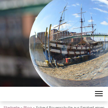
BREMEN SO
GESEHEN
Startseite
»
Blog
»
Scheut Bovenschulte aus Feigheit einen