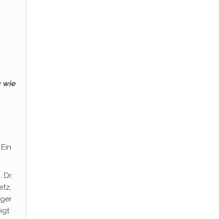
g wie
Ein
m
. Dr.
etz,
rger
igt