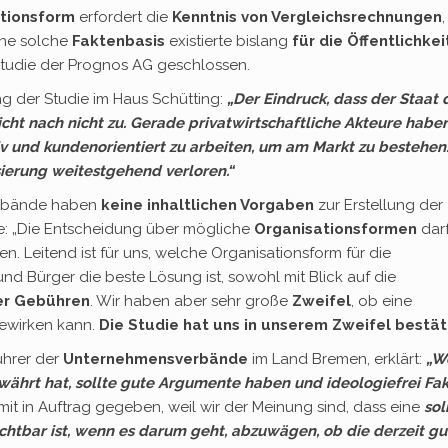
tionsform
erfordert die
Kenntnis von Vergleichsrechnungen
,
ine solche
Faktenbasis
existierte bislang
für die Öffentlichkei
 Studie der Prognos AG geschlossen.
ng der Studie im Haus Schütting:
„Der Eindruck, dass der Staat 
icht nach nicht zu. Gerade privatwirtschaftliche Akteure habe
tiv und kundenorientiert zu arbeiten, um am Markt zu bestehen
ierung weitestgehend verloren.“
erbände haben
keine
inhaltlichen Vorgaben
zur Erstellung der
e: „Die Entscheidung über mögliche
Organisationsformen
dar
n. Leitend ist für uns, welche Organisationsform für die
 Bürger die beste Lösung ist, sowohl mit Blick auf die
der Gebühren
. Wir haben aber sehr große
Zweifel
, ob eine
ewirken kann.
Die Studie hat uns in unserem Zweifel bestäti
ührer der
Unternehmensverbände
im Land Bremen, erklärt:
„W
ewährt hat, sollte gute Argumente haben und ideologiefrei Fa
mit in Auftrag gegeben, weil wir der Meinung sind, dass eine
sol
tbar ist, wenn es darum geht, abzuwägen, ob die derzeit gu