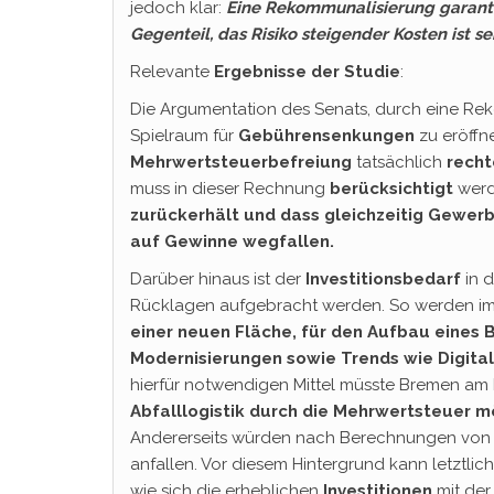
jedoch klar:
Eine Rekommunalisierung garanti
Gegenteil, das Risiko steigender Kosten ist se
Relevante
Ergebnisse der Studie
:
Die Argumentation des Senats, durch eine Re
Spielraum für
Gebührensenkungen
zu eröffn
Mehrwertsteuerbefreiung
tatsächlich
recht
muss in dieser Rechnung
berücksichtigt
werd
zurückerhält und dass gleichzeitig Gewer
auf Gewinne wegfallen.
Darüber hinaus ist der
Investitionsbedarf
in 
Rücklagen aufgebracht werden. So werden im
einer neuen Fläche, für den Aufbau eines 
Modernisierungen sowie Trends wie Digitali
hierfür notwendigen Mittel müsste Bremen am
Abfalllogistik durch die Mehrwertsteuer mö
Andererseits würden nach Berechnungen vo
anfallen. Vor diesem Hintergrund kann letztli
wie sich die erheblichen
Investitionen
mit de