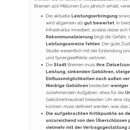
Bremen 400 Millionen Euro jährlich erhält, vere
Die aktuelle
Leistungserbringung
sowoh
wird allgemein als
gut bewertet
. In be
Infrastruktur investiert, sodass diese sic
Rekommunalisierung
birgt die Gefahr, 
Leistungsanreize fehlen
. Der gute Zu
Studie wesentlich mit der Einbindung p
und Synergieeffekte verloren.
Die
Stadt
Bremen muss
ihre Zielsetzu
Leistung, sinkenden Gebühren, steig
Einflussmöglichkeiten nach außen ver
Niedrige Gebühren
bedeuten
weniger
zunehmenden Aufgaben, etwa für die
Um
Gebührenhaushalt belasten. Um eine obje
können, muss definiert werden, was das Zie
Die aufgebrachten Kritikpunkte an de
unzureichend von den Überschüssen pr
vielmehr mit der Vertragsgestaltun