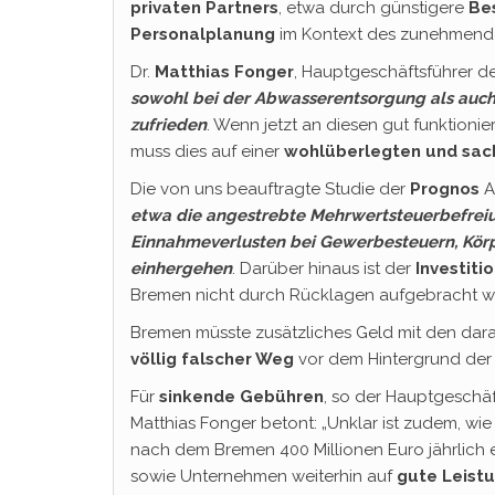
privaten Partners
, etwa durch günstigere
Be
Personalplanung
im Kontext des zunehmend
Dr.
Matthias Fonger
, Hauptgeschäftsführer d
sowohl bei der Abwasserentsorgung als auch 
zufrieden
. Wenn jetzt an diesen gut funktion
muss dies auf einer
wohlüberlegten und sac
Die von uns beauftragte Studie der
Prognos
A
etwa die angestrebte Mehrwertsteuerbefreiu
Einnahmeverlusten bei Gewerbesteuern, Körp
einhergehen
. Darüber hinaus ist der
Investiti
Bremen nicht durch Rücklagen aufgebracht w
Bremen müsste zusätzliches Geld mit den da
völlig falscher Weg
vor dem Hintergrund der
Für
sinkende Gebühren
, so der Hauptgeschäf
Matthias Fonger betont: „Unklar ist zudem, wie
nach dem Bremen 400 Millionen Euro jährlich er
sowie Unternehmen weiterhin auf
gute Leist