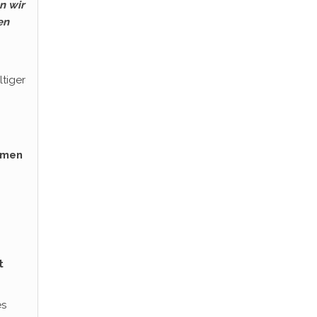
n wir
en
tiger
hmen
t
es