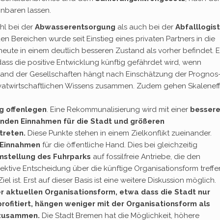
inbaren lassen.
l bei der
Abwasserentsorgung
als auch bei der
Abfalllogist
iden Bereichen wurde seit Einstieg eines privaten Partners in die
h heute in einem deutlich besseren Zustand als vorher befindet. 
dass die positive Entwicklung künftig gefährdet wird, wenn
stand der Gesellschaften hängt nach Einschätzung der Prognos
rivatwirtschaftlichen Wissens zusammen. Zudem gehen Skalenef
ng offenlegen
. Eine Rekommunalisierung wird mit einer
besser
enden Einnahmen für die Stadt und größeren
treten.
Diese Punkte stehen in einem Zielkonflikt zueinander.
 Einnahmen
für die öffentliche Hand. Dies bei gleichzeitig
stellung des Fuhrparks
auf fossilfreie Antriebe, die den
ktive Entscheidung über die künftige Organisationsform treffe
l ist. Erst auf dieser Basis ist eine weitere Diskussion möglich.
r aktuellen Organisationsform, etwa dass die Stadt nur
ofitiert, hängen weniger mit der Organisationsform als
g zusammen.
Die Stadt Bremen hat die Möglichkeit, höhere