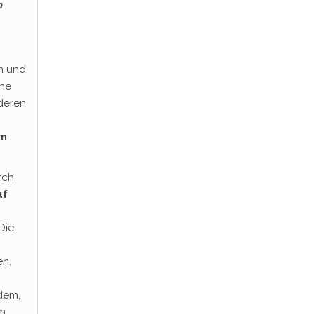
m
n und
ine
deren
rn
rch
uf
Die
n.
dem,
em