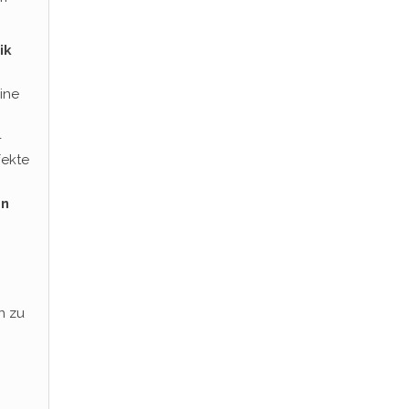
ik
Eine
-
fekte
en
n zu