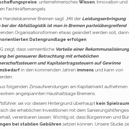
schaffungspreise
, unternehmerisches
Wissen
, Innovation und
en Fachkräftemangels.
er Handelskammer Bremen sagt: „Mit der
Leistungserbringung
bei der Abfalllogistik ist man in Bremen parteiübergreifend
ierenden Organisationsformen etwas geändert werden soll, dann
horientierten Datengrundlage erfolgen
.
G zeigt, dass vermeintliche
Vorteile einer Rekommunalisierun
ng bei genauerer Betrachtung mit erheblichen
erschaftssteuern und Kapitalertragssteuern auf Gewinne
onsbedarf
in den kommenden Jahren
immens
und kann von
erden.
raus folgenden Zinsaufwendungen am Kapitalmarkt aufnehmen. 
 extrem angespannten Haushaltslage Bremens.
tsführer, sei vor diesem Hintergrund überhaupt
kein Spielrau
 sich die erheblichen Investitionen mit dem Sanierungshilfenges
hält, vereinbaren lassen. Wichtig ist, dass Bürgerinnen und Bü
ungen bei stabilen Gebühren
setzen können. Unsere Studie ze