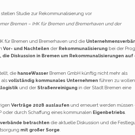
ellen Studie zur Rekommunalisierung vor
mmer Bremen – IHK für Bremen und Bremerhaven und der
HK für Bremen und Bremerhaven und die
Unternehmensverbä
n
Vor- und Nachteilen
der
Rekommunalisierung
bei der Pro
es, die Diskussion in Bremen um Rekommunalisierungen auf 
ellt, die
hanseWasser
Bremen GmbH künftig nicht mehr als
 als
vollständig kommunales Unternehmen
führen zu wollen
llogistik
und der
Straßenreinigung
in der Stadt Bremen eine
erigen
Verträge 2028 auslaufen
und erneuert werden müssen 
P oder durch Schaffung eines kommunalen
Eigenbetriebs
.
verbände betrachten
die aktuelle Diskussion und die Festle
ntsorgung
mit großer Sorge
.