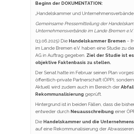
Beginn der DOKUMENTATION:
„Handelskammer und Unternehmensverbände st
Gemeinsame Pressemitteilung der Handelska
Unternehmensverbände im Lande Bremen e.V.
(13.06.2025) Die
Handelskammer Bremen
– I
im Lande Bremen e.V. haben eine Studie zu de
AG in Auftrag gegeben.
Ziel der Studie ist 
objektive Faktenbasis zu stellen.
Der Senat hatte im Februar seinen Plan vorgest
öffentlich-private Partnerschaft (ÖPP), sondern
Aktuell wird zudem auch im Bereich der
Abfal
Rekommunalisierung
geprüft.
Hintergrund ist in beiden Fällen, dass die bish
entweder durch
Neuausschreibung
einer ÖP
Die
Handelskammer und die Unternehmens
auf eine Rekommunalisierung der Abwassere