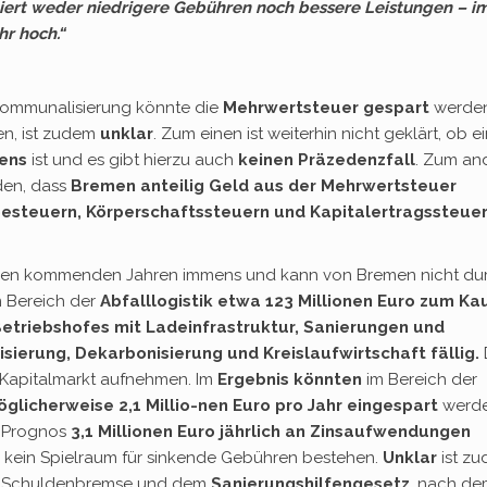
ert weder niedrigere Gebühren noch bessere Leistungen – i
hr hoch.“
kommunalisierung könnte die
Mehrwertsteuer gespart
werde
en, ist zudem
unklar
. Zum einen ist weiterhin nicht geklärt, ob e
ens
ist und es gibt hierzu auch
keinen
Präzedenzfall
. Zum an
en, dass
Bremen anteilig Geld aus der Mehrwertsteuer
besteuern, Körperschaftssteuern und Kapitalertragssteue
den kommenden Jahren immens und kann von Bremen nicht du
 Bereich der
Abfalllogistik etwa 123 Millionen Euro zum Ka
Betriebshofes mit Ladeinfrastruktur, Sanierungen und
sierung, Dekarbonisierung und Kreislaufwirtschaft fällig.
 Kapitalmarkt aufnehmen. Im
Ergebnis
könnten
im Bereich der
glicherweise 2,1 Millio-nen Euro pro Jahr eingespart
werde
n Prognos
3,1 Millionen Euro jährlich an Zinsaufwendungen
ch kein Spielraum für sinkende Gebühren bestehen.
Unklar
ist zu
r Schuldenbremse und dem
Sanierungshilfengesetz
, nach d