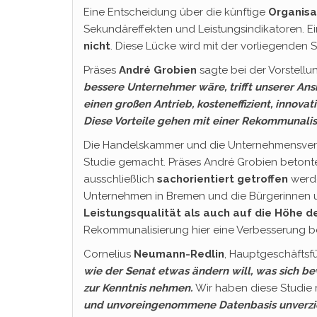
Eine Entscheidung über die künftige
Organisa
Sekundäreffekten und Leistungsindikatoren. E
nicht
. Diese Lücke wird mit der vorliegenden
Präses
André Grobien
sagte bei der Vorstellu
bessere Unternehmer wäre, trifft unserer Ans
einen großen Antrieb, kosteneffizient, innova
Diese Vorteile gehen mit einer Rekommunalis
Die Handelskammer und die Unternehmensv
Studie gemacht. Präses André Grobien betont
ausschließlich
sachorientiert getroffen
werde
Unternehmen in Bremen und die Bürgerinnen und
Leistungsqualität als auch auf die Höhe 
Rekommunalisierung hier eine Verbesserung b
Cornelius
Neumann-Redlin
, Hauptgeschäftsf
wie der Senat etwas ändern will, was sich b
zur Kenntnis nehmen.
Wir haben diese Studie 
und unvoreingenommene Datenbasis unverzich