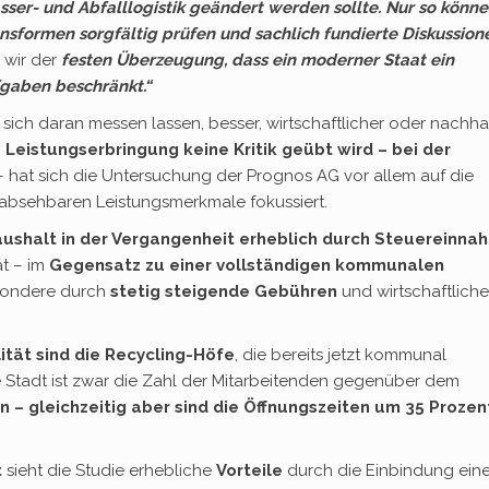
ser- und Abfalllogistik geändert werden sollte. Nur so könne
nsformen sorgfältig prüfen und sachlich fundierte Diskussion
 wir der
festen Überzeugung, dass ein moderner Staat ein
ufgaben beschränkt.“
ich daran messen lassen, besser, wirtschaftlicher oder nachhal
n
Leistungserbringung keine Kritik geübt wird – bei der
 hat sich die Untersuchung der Prognos AG vor allem auf die
 absehbaren Leistungsmerkmale fokussiert.
aushalt in der Vergangenheit erheblich durch Steuereinna
t – im
Gegensatz zu einer vollständigen kommunalen
esondere durch
stetig steigende Gebühren
und wirtschaftliche
ität sind die Recycling-Höfe
, die bereits jetzt kommunal
 Stadt ist zwar die Zahl der Mitarbeitenden gegenüber dem
 – gleichzeitig aber sind die Öffnungszeiten um 35 Prozen
t
sieht die Studie erhebliche
Vorteile
durch die Einbindung ein