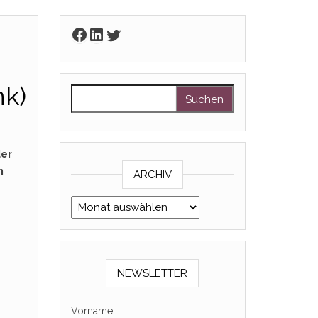
Facebook
LinkedIn
Twitter
nk)
Suchen nach:
der
n
ARCHIV
Archiv
NEWSLETTER
Vorname