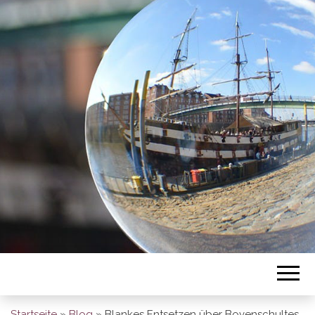
BREMEN SO
GESEHEN
Startseite
»
Blog
»
Blankes Entsetzen über Bovenschultes