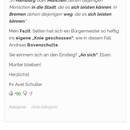
„In
Hamburg
oder
München
ziehen diejenigen
Menschen
in die Stadt
, die es
sich leisten können
. In
Bremen
ziehen diejenigen
weg
, die es
sich leisten
können
.“
Mein
Fazit
: Selten hat sich ein Bürgermeister so heftig
ins
eigene „Knie geschossen“
, wie in diesem Fall
Andreas
Bovenschulte
.
Sie erinnern sich an den Einstieg?
„An sich“
. Eben.
Munter bleiben!
Herzlichst
Ihr Axel Schuller
+99
-7
Kategorie
ohne Kategorie