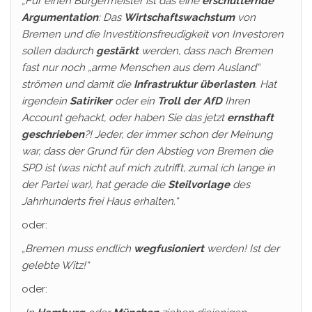
„Für einen Bürgermeister ist das eine
erschütternde
Argumentation
: Das
Wirtschaftswachstum
von
Bremen und die Investitionsfreudigkeit von Investoren
sollen dadurch
gestärkt
werden, dass nach Bremen
fast nur noch „arme Menschen aus dem Ausland“
strömen und damit die
Infrastruktur überlasten
. Hat
irgendein
Satiriker
oder ein
Troll der AfD
Ihren
Account gehackt, oder haben Sie das jetzt
ernsthaft
geschrieben
?!
Jeder, der immer schon der Meinung
war, dass der Grund für den Abstieg von Bremen die
SPD ist (was nicht auf mich zutrifft, zumal ich lange in
der Partei war), hat gerade die
Steilvorlage
des
Jahrhunderts frei Haus erhalten.“
oder:
„Bremen muss endlich
wegfusioniert
werden! Ist der
gelebte Witz!“
oder: