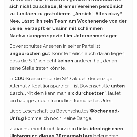
sich nicht zu schade, Bremer Vereinen persönlich
zu Jubiläen zu gratulieren. „An sich“. Alles okay?
Nee. Lässt ihn sein Team am Wochenende von der
Leine, verzapft er Unsinn mit schlimmen
Nachwirkungen speziell im Unternehmerlager.
Bovenschultes Ansehen in seiner Partei ist
ungebrochen
gut
. Könnte freilich auch daran liegen,
dass die SPD ich echt
keinen
anderen hat, der an
seine Stelle treten könnte.
In
CDU
-Kreisen – für die SPD aktuell der einzige
Alternativ-Koalitionspartner – ist Bovenschulte
unten
durch
. „Mit dem kann man
nix durchsetzen
“, lautet
ein häufiges, noch freundlich formuliertes Urteil.
Liebe Leserschaft, zu Bovenschultes
Wochenend-
Unfug
komme ich noch. Keine Bange.
Zunächst möchte ich kurz den
links-ideologischen
Hintergrund dieses Bürgermeisters
beleuchten.