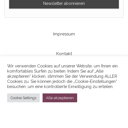
Impressum
Kontakt
Wir verwenden Cookies auf unserer Website, um Ihnen ein
komfortables Surfen zu bieten. Indem Sie auf „Alle
Datenschutzerklaerung
akzeptieren“ klicken, stimmen Sie der Verwendung ALLER
Cookies zu. Sie können jedoch die „Cookie-Einstellungen“
besuchen, um eine kontrollierte Einwilligung zu erteilen.
Cookie Settings
Alle akzeptieren
Stolz präsentiert von
WordPress
|
Theme:
Head Blog