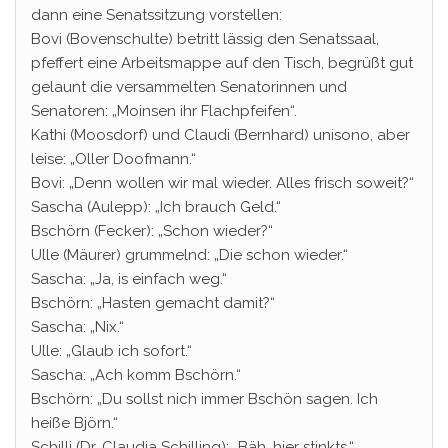
dann eine Senatssitzung vorstellen:
Bovi (Bovenschulte) betritt lässig den Senatssaal,
pfeffert eine Arbeitsmappe auf den Tisch, begrüßt gut
gelaunt die versammelten Senatorinnen und
Senatoren: „Moinsen ihr Flachpfeifen“.
Kathi (Moosdorf) und Claudi (Bernhard) unisono, aber
leise: „Oller Doofmann.“
Bovi: „Denn wollen wir mal wieder. Alles frisch soweit?“
Sascha (Aulepp): „Ich brauch Geld.“
Bschörn (Fecker): „Schon wieder?“
Ulle (Mäurer) grummelnd: „Die schon wieder.“
Sascha: „Ja, is einfach weg.“
Bschörn: „Hasten gemacht damit?“
Sascha: „Nix.“
Ulle: „Glaub ich sofort.“
Sascha: „Ach komm Bschörn.“
Bschörn: „Du sollst nich immer Bschön sagen. Ich
heiße Björn.“
Schilli (Dr. Claudia Schilling): „Bäh, hier stinkts.“