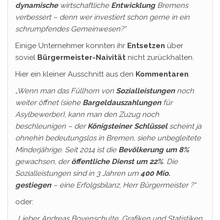
dynamische
wirtschaftliche
Entwicklung
Bremens
verbessert – denn wer investiert schon gerne in ein
schrumpfendes Gemeinwesen?“
Einige Unternehmer konnten ihr
Entsetzen
über
soviel
Bürgermeister-Naivität
nicht zurückhalten.
Hier ein kleiner Ausschnitt aus den
Kommentaren
.
„Wenn man das Füllhorn von
Sozialleistungen
noch
weiter öffnet (siehe
Bargeldauszahlungen
für
Asylbewerber), kann man den Zuzug noch
beschleunigen – der
Königsteiner Schlüssel
scheint ja
ohnehin bedeutungslos in Bremen, siehe unbegleitete
Minderjährige. Seit 2014 ist die
Bevölkerung um 8%
gewachsen, der
öffentliche Dienst um 22%
. Die
Sozialleistungen sind in 3 Jahren um
400 Mio.
gestiegen
– eine Erfolgsbilanz, Herr Bürgermeister ?“
oder:
„Lieber Andreas Bovenschulte, Grafiken und Statistiken