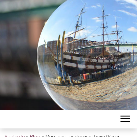
BREMEN SO
GESEHEN
Startseite
»
Blog
»
Muss das Landgericht beim Weser-