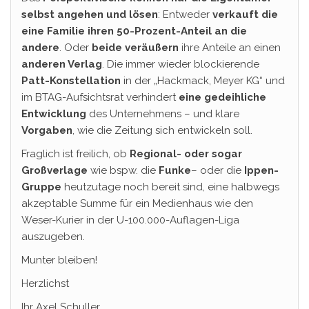
selbst angehen und lösen
: Entweder
verkauft die
eine Familie ihren 50-Prozent-Anteil an die
andere
. Oder
beide
veräußern
ihre Anteile an einen
anderen Verlag
. Die immer wieder blockierende
Patt-Konstellation
in der „Hackmack, Meyer KG“ und
im BTAG-Aufsichtsrat verhindert
eine gedeihliche
Entwicklung
des Unternehmens – und klare
Vorgaben
, wie die Zeitung sich entwickeln soll.
Fraglich ist freilich, ob
Regional- oder sogar
Großverlage
wie bspw. die
Funke
– oder die
Ippen-
Gruppe
heutzutage noch bereit sind, eine halbwegs
akzeptable Summe für ein Medienhaus wie den
Weser-Kurier in der U-100.000-Auflagen-Liga
auszugeben.
Munter bleiben!
Herzlichst
Ihr Axel Schuller