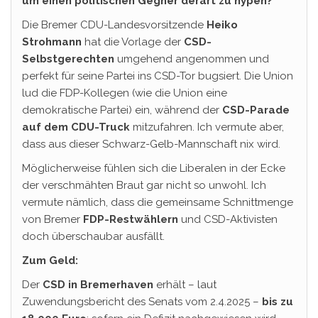
um einen politischen Gegner derart zu hypen?
Die Bremer CDU-Landesvorsitzende
Heiko
Strohmann
hat die Vorlage der
CSD-
Selbstgerechten
umgehend angenommen und
perfekt für seine Partei ins CSD-Tor bugsiert. Die Union
lud die FDP-Kollegen (wie die Union eine
demokratische Partei) ein, während der
CSD-Parade
auf dem CDU-Truck
mitzufahren. Ich vermute aber,
dass aus dieser Schwarz-Gelb-Mannschaft nix wird.
Möglicherweise fühlen sich die Liberalen in der Ecke
der verschmähten Braut gar nicht so unwohl. Ich
vermute nämlich, dass die gemeinsame Schnittmenge
von Bremer
FDP-Restwählern
und CSD-Aktivisten
doch überschaubar ausfällt.
Zum Geld:
Der
CSD in Bremerhaven
erhält – laut
Zuwendungsbericht des Senats vom 2.4.2025 –
bis zu