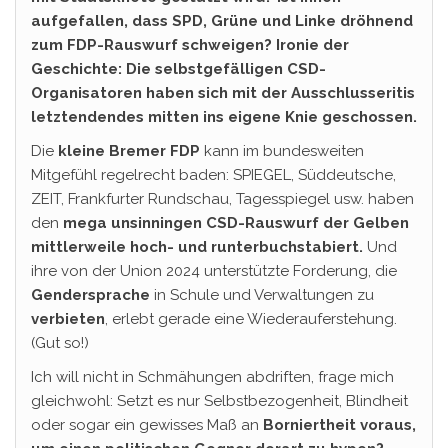
aufgefallen, dass SPD, Grüne und Linke dröhnend
zum FDP-Rauswurf schweigen? Ironie der
Geschichte: Die selbstgefälligen CSD-
Organisatoren haben sich mit der Ausschlusseritis
letztendendes mitten ins eigene Knie geschossen.
Die
kleine Bremer FDP
kann im bundesweiten
Mitgefühl regelrecht baden: SPIEGEL, Süddeutsche,
ZEIT, Frankfurter Rundschau, Tagesspiegel usw. haben
den
mega unsinningen CSD-Rauswurf der Gelben
mittlerweile hoch- und runterbuchstabiert.
Und
ihre von der Union 2024 unterstützte Forderung, die
Gendersprache
in Schule und Verwaltungen zu
verbieten
, erlebt gerade eine Wiederauferstehung.
(Gut so!)
Ich will nicht in Schmähungen abdriften, frage mich
gleichwohl: Setzt es nur Selbstbezogenheit, Blindheit
oder sogar ein gewisses Maß an
Borniertheit voraus,