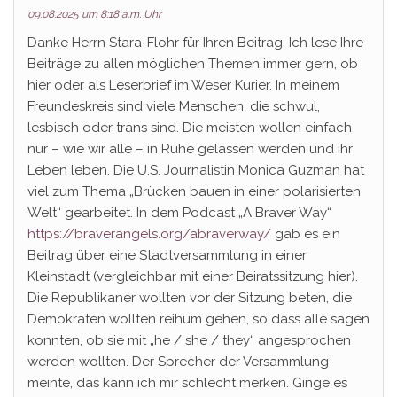
09.08.2025 um 8:18 a.m. Uhr
Danke Herrn Stara-Flohr für Ihren Beitrag. Ich lese Ihre
Beiträge zu allen möglichen Themen immer gern, ob
hier oder als Leserbrief im Weser Kurier. In meinem
Freundeskreis sind viele Menschen, die schwul,
lesbisch oder trans sind. Die meisten wollen einfach
nur – wie wir alle – in Ruhe gelassen werden und ihr
Leben leben. Die U.S. Journalistin Monica Guzman hat
viel zum Thema „Brücken bauen in einer polarisierten
Welt“ gearbeitet. In dem Podcast „A Braver Way“
https://braverangels.org/abraverway/
gab es ein
Beitrag über eine Stadtversammlung in einer
Kleinstadt (vergleichbar mit einer Beiratssitzung hier).
Die Republikaner wollten vor der Sitzung beten, die
Demokraten wollten reihum gehen, so dass alle sagen
konnten, ob sie mit „he / she / they“ angesprochen
werden wollten. Der Sprecher der Versammlung
meinte, das kann ich mir schlecht merken. Ginge es