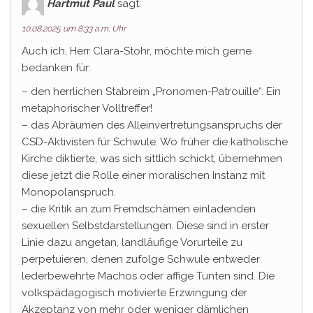
Hartmut Paul
sagt:
10.08.2025 um 8:33 a.m. Uhr
Auch ich, Herr Clara-Stohr, möchte mich gerne
bedanken für:
– den herrlichen Stabreim „Pronomen-Patrouille“. Ein
metaphorischer Volltreffer!
– das Abräumen des Alleinvertretungsanspruchs der
CSD-Aktivisten für Schwule. Wo früher die katholische
Kirche diktierte, was sich sittlich schickt, übernehmen
diese jetzt die Rolle einer moralischen Instanz mit
Monopolanspruch.
– die Kritik an zum Fremdschämen einladenden
sexuellen Selbstdarstellungen. Diese sind in erster
Linie dazu angetan, landläufige Vorurteile zu
perpetuieren, denen zufolge Schwule entweder
lederbewehrte Machos oder affige Tunten sind. Die
volkspädagogisch motivierte Erzwingung der
Akzeptanz von mehr oder weniger dämlichen