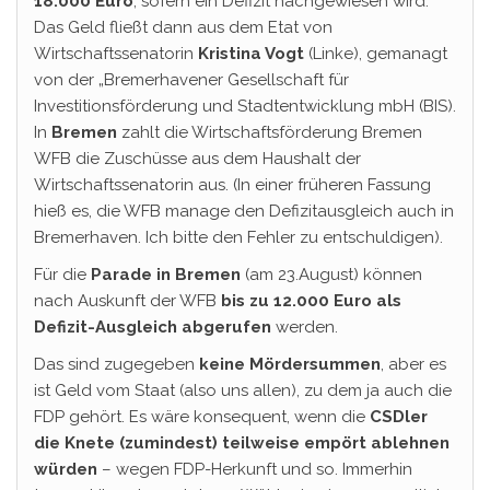
18.000 Euro
; sofern ein Defizit nachgewiesen wird.
Das Geld fließt dann aus dem Etat von
Wirtschaftssenatorin
Kristina Vogt
(Linke), gemanagt
von der „Bremerhavener Gesellschaft für
Investitionsförderung und Stadtentwicklung mbH (BIS).
In
Bremen
zahlt die Wirtschaftsförderung Bremen
WFB die Zuschüsse aus dem Haushalt der
Wirtschaftssenatorin aus. (In einer früheren Fassung
hieß es, die WFB manage den Defizitausgleich auch in
Bremerhaven. Ich bitte den Fehler zu entschuldigen).
Für die
Parade in Bremen
(am 23.August) können
nach Auskunft der WFB
bis zu 12.000 Euro als
Defizit-Ausgleich abgerufen
werden.
Das sind zugegeben
keine Mördersummen
, aber es
ist Geld vom Staat (also uns allen), zu dem ja auch die
FDP gehört. Es wäre konsequent, wenn die
CSDler
die Knete (zumindest) teilweise empört
ablehnen
würden
– wegen FDP-Herkunft und so. Immerhin