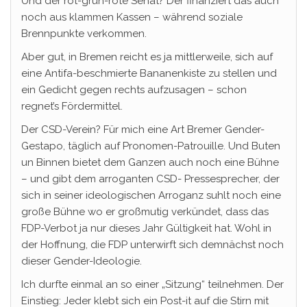
Und der rot-grün-rote Senat? Der finanziert das auch
noch aus klammen Kassen – während soziale
Brennpunkte verkommen.
Aber gut, in Bremen reicht es ja mittlerweile, sich auf
eine Antifa-beschmierte Bananenkiste zu stellen und
ein Gedicht gegen rechts aufzusagen – schon
regnet’s Fördermittel.
Der CSD-Verein? Für mich eine Art Bremer Gender-
Gestapo, täglich auf Pronomen-Patrouille. Und Buten
un Binnen bietet dem Ganzen auch noch eine Bühne
– und gibt dem arroganten CSD- Pressesprecher, der
sich in seiner ideologischen Arroganz suhlt noch eine
große Bühne wo er großmutig verkündet, dass das
FDP-Verbot ja nur dieses Jahr Gültigkeit hat. Wohl in
der Hoffnung, die FDP unterwirft sich demnächst noch
dieser Gender-Ideologie.
Ich durfte einmal an so einer „Sitzung“ teilnehmen. Der
Einstieg: Jeder klebt sich ein Post-it auf die Stirn mit