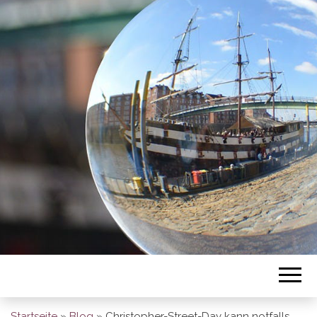
BREMEN SO
GESEHEN
Startseite
»
Blog
»
Christopher-Street-Day kann notfalls