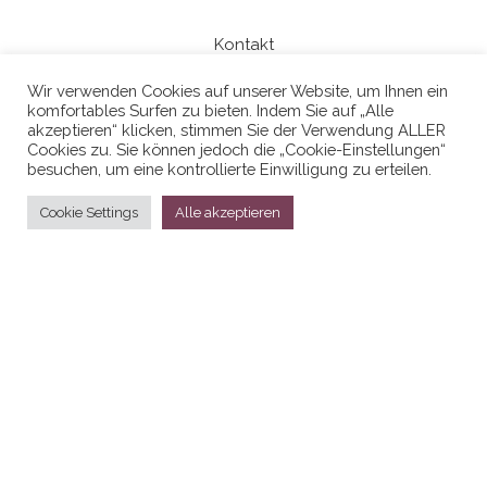
Kontakt
Wir verwenden Cookies auf unserer Website, um Ihnen ein
komfortables Surfen zu bieten. Indem Sie auf „Alle
Datenschutzerklaerung
akzeptieren“ klicken, stimmen Sie der Verwendung ALLER
Cookies zu. Sie können jedoch die „Cookie-Einstellungen“
besuchen, um eine kontrollierte Einwilligung zu erteilen.
Cookie Settings
Alle akzeptieren
Stolz präsentiert von
WordPress
|
Theme:
Head Blog