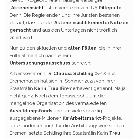
Die von Abgeordneten häufiger verlangte
„
Akteneinsicht
“ ist im Vergleich zum UA
Pillepalle
.
Denn: Die Regierenden und ihre Juristen bestehen
darauf, dass bei der
Akteneinsicht keinerlei Notizen
gemacht
und aus den Unterlagen nicht wörtlich
zitiert wird.
Nun zu den aktuellen und
alten Fällen
, die in ihrer
Fülle allmählich nach einem
Untersuchungsausschuss
schreien:
Arbeitssenatorin Dr.
Claudia Schilling
(SPD) aus
Bremerhaven hat sich im Sommer 2025 von ihrer
Staatsrätin
Karin Treu
(Bremerhaven) getrennt. Na ja,
nicht ganz. Nach dem Tohuwabohu um die
mangelnde Organisation des vermaledeiten
Ausbildungsfonds
und um viele vorzeitig
ausgegebene Millionen für
Arbeitsmarkt
-Projekte,
unter anderem auch für die Ausbildungswerkstätten
Bremen, setzte Schilling ihre Staatsrätin Karin
Treu