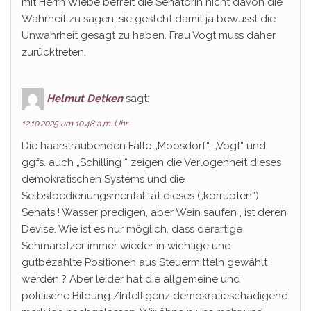
mit Herrn Wiebe befreit die Senatorin nicht davon die
Wahrheit zu sagen; sie gesteht damit ja bewusst die
Unwahrheit gesagt zu haben. Frau Vogt muss daher
zurücktreten.
Helmut Detken
sagt:
12.10.2025 um 10:48 a.m. Uhr
Die haarsträubenden Fälle „Moosdorf“, „Vogt“ und
ggfs. auch „Schilling “ zeigen die Verlogenheit dieses
demokratischen Systems und die
Selbstbedienungsmentalität dieses („korrupten“)
Senats ! Wasser predigen, aber Wein saufen , ist deren
Devise. Wie ist es nur möglich, dass derartige
Schmarotzer immer wieder in wichtige und
gutbézahlte Positionen aus Steuermitteln gewählt
werden ? Aber leider hat die allgemeine und
politische Bildung /Intelligenz demokratieschädigend