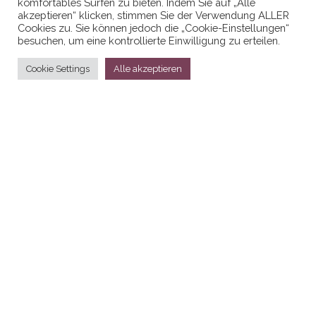
komfortables Surfen zu bieten. Indem Sie auf „Alle
Datenschutzerklaerung
akzeptieren“ klicken, stimmen Sie der Verwendung ALLER
Cookies zu. Sie können jedoch die „Cookie-Einstellungen“
besuchen, um eine kontrollierte Einwilligung zu erteilen.
Cookie Settings
Alle akzeptieren
Stolz präsentiert von
WordPress
|
Theme:
Head Blog