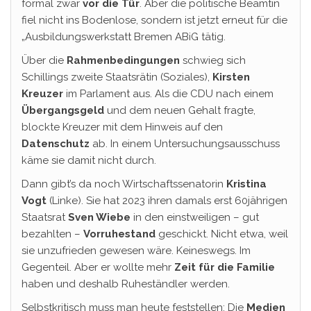
formal zwar
vor die Tür
. Aber die politische Beamtin
fiel nicht ins Bodenlose, sondern ist jetzt erneut für die
„Ausbildungswerkstatt Bremen ABiG tätig.
Über die
Rahmenbedingungen
schwieg sich
Schillings zweite Staatsrätin (Soziales),
Kirsten
Kreuzer
im Parlament aus. Als die CDU nach einem
Übergangsgeld
und dem neuen Gehalt fragte,
blockte Kreuzer mit dem Hinweis auf den
Datenschutz
ab. In einem Untersuchungsausschuss
käme sie damit nicht durch.
Dann gibt’s da noch Wirtschaftssenatorin
Kristina
Vogt
(Linke). Sie hat 2023 ihren damals erst 60jährigen
Staatsrat
Sven Wiebe
in den einstweiligen – gut
bezahlten –
Vorruhestand
geschickt. Nicht etwa, weil
sie unzufrieden gewesen wäre. Keineswegs. Im
Gegenteil. Aber er wollte mehr
Zeit für die Familie
haben und deshalb Ruheständler werden.
Selbstkritisch muss man heute feststellen: Die
Medien