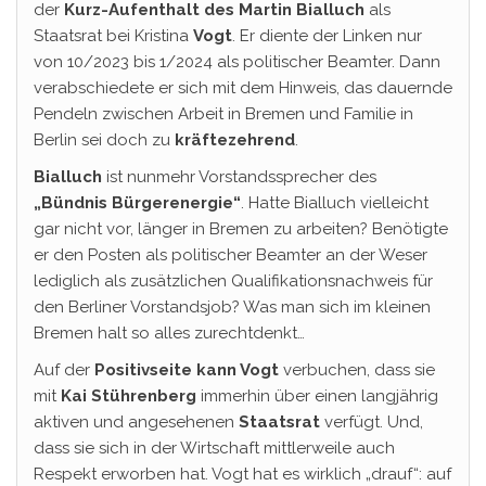
der
Kurz-Aufenthalt des Martin Bialluch
als
Staatsrat bei Kristina
Vogt
. Er diente der Linken nur
von 10/2023 bis 1/2024 als politischer Beamter. Dann
verabschiedete er sich mit dem Hinweis, das dauernde
Pendeln zwischen Arbeit in Bremen und Familie in
Berlin sei doch zu
kräftezehrend
.
Bialluch
ist nunmehr Vorstandssprecher des
„Bündnis Bürgerenergie“
. Hatte Bialluch vielleicht
gar nicht vor, länger in Bremen zu arbeiten? Benötigte
er den Posten als politischer Beamter an der Weser
lediglich als zusätzlichen Qualifikationsnachweis für
den Berliner Vorstandsjob? Was man sich im kleinen
Bremen halt so alles zurechtdenkt…
Auf der
Positivseite kann Vogt
verbuchen, dass sie
mit
Kai Stührenberg
immerhin über einen langjährig
aktiven und angesehenen
Staatsrat
verfügt. Und,
dass sie sich in der Wirtschaft mittlerweile auch
Respekt erworben hat. Vogt hat es wirklich „drauf“: auf