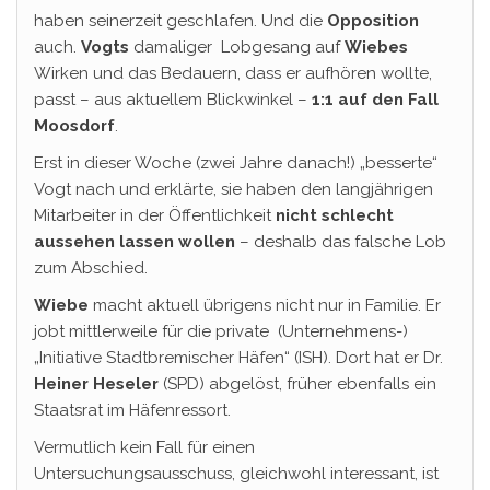
haben seinerzeit geschlafen. Und die
Opposition
auch.
Vogts
damaliger Lobgesang auf
Wiebes
Wirken und das Bedauern, dass er aufhören wollte,
passt – aus aktuellem Blickwinkel –
1:1 auf den Fall
Moosdorf
.
Erst in dieser Woche (zwei Jahre danach!) „besserte“
Vogt nach und erklärte, sie haben den langjährigen
Mitarbeiter in der Öffentlichkeit
nicht schlecht
aussehen lassen wollen
– deshalb das falsche Lob
zum Abschied.
Wiebe
macht aktuell übrigens nicht nur in Familie. Er
jobt mittlerweile für die private (Unternehmens-)
„Initiative Stadtbremischer Häfen“ (ISH). Dort hat er Dr.
Heiner Heseler
(SPD) abgelöst, früher ebenfalls ein
Staatsrat im Häfenressort.
Vermutlich kein Fall für einen
Untersuchungsausschuss, gleichwohl interessant, ist