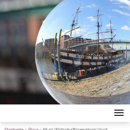
BREMEN SO
GESEHEN
Startseite
»
Blog
»
Muss Wirtschaftssenatorin Vogt