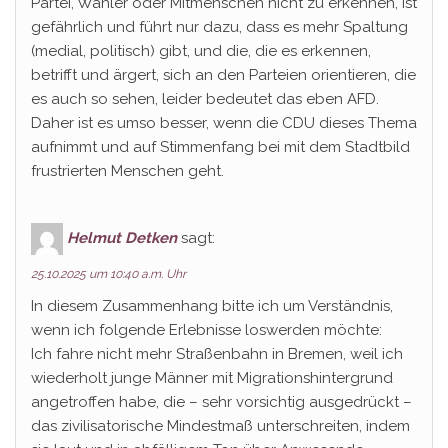
Partei, Wähler oder Mitmenschen nicht zu erkennen, ist
gefährlich und führt nur dazu, dass es mehr Spaltung
(medial, politisch) gibt, und die, die es erkennen,
betrifft und ärgert, sich an den Parteien orientieren, die
es auch so sehen, leider bedeutet das eben AFD.
Daher ist es umso besser, wenn die CDU dieses Thema
aufnimmt und auf Stimmenfang bei mit dem Stadtbild
frustrierten Menschen geht.
Helmut Detken
sagt:
25.10.2025 um 10:40 a.m. Uhr
In diesem Zusammenhang bitte ich um Verständnis,
wenn ich folgende Erlebnisse loswerden möchte:
Ich fahre nicht mehr Straßenbahn in Bremen, weil ich
wiederholt junge Männer mit Migrationshintergrund
angetroffen habe, die – sehr vorsichtig ausgedrückt –
das zivilisatorische Mindestmaß unterschreiten, indem