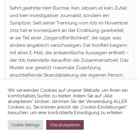
Sehrt geehrter Herr Büchse, Ken Jebsen ist kein Zufall
und kein investigativer Journalist, sondern ein
Symptom. Seit seiner Trennung vom rbb im November
2011 hat er konsequent an der Erzählung gearbeitet,
er sei Teil einer „Gegenöffentlichkeit“, die sage, was
andere angeblich verschweigen. Der Konflikt begann
mit einer E-Mail, die antisemitische Aussagen enthielt –
der rbb beendete daraufhin die Zusammenarbeit. Das
Muster war gesetzt: maximale Zuspitzung,
anschließende Skandalisierung der eigenen Person,
Reichweite als politisches Kapital.
Wir verwenden Cookies auf unserer Website, um Ihnen ein
Sein Erfolgsrezept: Suggestivfragen („Cui bono?“),
komfortables Surfen zu bieten. Indem Sie auf „Alle
Kausalitätskürzel und der ständige Wechsel zwischen
akzeptieren“ klicken, stimmen Sie der Verwendung ALLER
Cookies zu. Sie können jedoch die „Cookie-Einstellungen“
Behauptung und Insinuation. Das berühmt-
besuchen, um eine kontrollierte Einwilligung zu erteilen.
berüchtigte Gates-Video aus dem Frühjahr 2020
demonstrierte diese Methode exemplarisch –
Cookie Settings
Alle akzeptieren
Faktenchecks fanden zentrale Fehler und
Irreführungen, während die enorme Viralität die