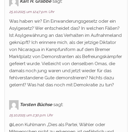
Karl H. Grabbe
sagt:
25.10.2025 um 12:47 p.m. Uhr
Was haben wir? Ein Einwanderungsgesetz oder ein
Asylgesetz? Wer entscheidet das? In welchen Fällen?
Ist Asylgewährung an das Verhalten im Aufnahmeland
geknüpft? Ich erinnere mich, als der jetzige Diktator
von Nicaragua in Kampfuniform auf dem Bremer
Marktplatz von Demonstranten als Befreiungskämpfer
gefeiert wurde. Vielleicht von denselben Omas, die
damals noch jung waren und jetzt wieder für das
fehlverstandene Gute demonstrieren? Nichts dazu
gelernt? Was hat das noch mit Demokratie zu tun?
Torsten Büchse
sagt:
25.10.2025 um 2:30 p.m. Uhr
@Leon Kuhlmann „Dies als Partei, Wähler oder
Mitmenschen nicht zu erkennen, ist gefährlich und