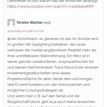
Denkfehler ist und warum das die Wirtschaft abwürgt.
https://www.youtube.com/watch?v=cw3bbjewMXY
Torsten Büchse
sagt:
25.10.2025 um 11:26 a.m. Uhr
@Jan Schuhmann Ja, genauso ist das. Im Grunde wird
im großen Stil Gaslighting betrieben, die Leute
vertrauen der medial angebotenen Realität mehr als
ihrer unmittelbaren Wahrnehmung. Ein Merz ist in
seiner ganzen unbeholfenen, unsympathischen Art
und seinem fast kriminellen Track Record bei diversen
Investmentgesellschaften eine ideale
Projektionsfläche für alles. Heute dies und morgen
das! Es lenkt bestens von den Kernursachen und
möglichen Lösungsstrategien ab.
Und wenn man z. B. auf den Senat und die
Bürgerschaft blickt, gibt es ja auch keine Anzeichen,