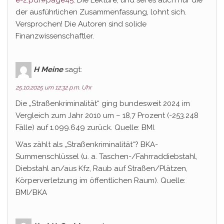
e-2.pdf#page45
. Die Lektüre, und sei es auch nur die
der ausführlichen Zusammenfassung, lohnt sich.
Versprochen! Die Autoren sind solide
Finanzwissenschaftler.
H Meine
sagt:
25.10.2025 um 12:32 p.m. Uhr
Die „Straßenkriminalität“ ging bundesweit 2024 im
Vergleich zum Jahr 2010 um – 18,7 Prozent (-253.248
Fälle) auf 1.099.649 zurück. Quelle: BMI.
Was zählt als „Straßenkriminalität“? BKA-
Summenschlüssel (u. a. Taschen-/Fahrraddiebstahl,
Diebstahl an/aus Kfz, Raub auf Straßen/Plätzen,
Körperverletzung im öffentlichen Raum). Quelle:
BMI/BKA