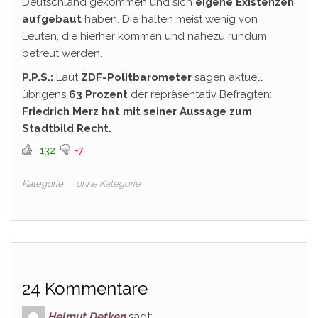
Deutschland gekommen und sich
eigene Existenzen
aufgebaut
haben. Die halten meist wenig von
Leuten, die hierher kommen und nahezu rundum
betreut werden.
P.P.S.:
Laut
ZDF-Politbarometer
sagen aktuell
übrigens
63 Prozent
der repräsentativ Befragten:
Friedrich Merz hat mit seiner Aussage zum
Stadtbild Recht.
+132
-7
Kategorie
ohne Kategorie
24 Kommentare
Helmut Detken
sagt: