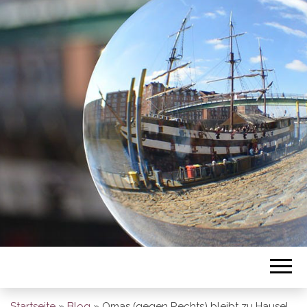
BREMEN SO
GESEHEN
Startseite
»
Blog
»
Omas (gegen Rechts) bleibt zu Hause!