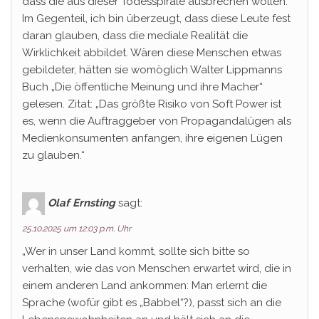
dass die aus dieser Todesspirale ausbrechen wollen.
Im Gegenteil, ich bin überzeugt, dass diese Leute fest
daran glauben, dass die mediale Realität die
Wirklichkeit abbildet. Wären diese Menschen etwas
gebildeter, hätten sie womöglich Walter Lippmanns
Buch „Die öffentliche Meinung und ihre Macher“
gelesen. Zitat: „Das größte Risiko von Soft Power ist
es, wenn die Auftraggeber von Propagandalügen als
Medienkonsumenten anfangen, ihre eigenen Lügen
zu glauben.“
Olaf Ernsting
sagt:
25.10.2025 um 12:03 p.m. Uhr
„Wer in unser Land kommt, sollte sich bitte so
verhalten, wie das von Menschen erwartet wird, die in
einem anderen Land ankommen: Man erlernt die
Sprache (wofür gibt es „Babbel“?), passt sich an die