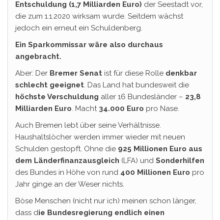
Entschuldung (1,7 Milliarden Euro)
der Seestadt vor,
die zum 1.1.2020 wirksam wurde. Seitdem wächst
jedoch ein erneut ein Schuldenberg.
Ein Sparkommissar wäre also durchaus
angebracht.
Aber: Der
Bremer Senat
ist für diese Rolle
denkbar
schlecht geeignet
. Das Land hat bundesweit die
höchste Verschuldung
aller 16 Bundesländer –
23,8
Milliarden Euro
. Macht
34.000 Euro
pro Nase.
Auch Bremen lebt über seine Verhältnisse.
Haushaltslöcher werden immer wieder mit neuen
Schulden gestopft. Ohne die
925 Millionen Euro aus
dem Länderfinanzausgleich
(LFA) und
Sonderhilfen
des Bundes in Höhe von rund
400 Millionen Euro
pro
Jahr ginge an der Weser nichts.
Böse Menschen (nicht nur ich) meinen schon länger,
dass d
ie Bundesregierung endlich einen