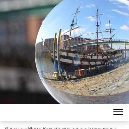
BREMEN SO
GESEHEN
Startseite
»
Blog
»
Bremerhaven benötigt einen Finanz-