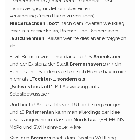
Bremerhaven 1827 nach dem Geländekauf von
Hannover gegründet, um über einen
versandungsfreien Hafen zu verfügen).
Niedersachsen „bot“
nach dem Zweiten Weltkrieg
zwar immer wieder an, Bremen und Bremerhaven
„
aufzunehmen
“. Kaisen wehrte dies aber erfolgreich
ab.
Fazit: Bremen wurde nur dank der US-
Amerikaner
und der Existenz der Stadt
Bremerhaven
1947 ein
Bundesland. Seitdem versteht sich Bremerhaven nicht
mehr als
„Tochter-„, sondern als
„Schwesterstadt“
. Mit Auswirkung aufs
Selbstbewusstsein.
Und heute? Angesichts von 16 Landesregierungen
und 16 Parlamenten kann man allerdings der Idee
etwas abgewinnen, dass ein
Nordstaat
(HH, HB, NS,
McPo und SWH) sinnvoller wäre.
Was den
Bremern
nach dem Zweiten Weltkrieg