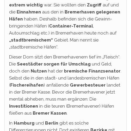
extrem wichtig
war: Sie wollten den
Zugriff
auf und
die
Einnahmen
aus den in
Bremerhaven gelegenen
Häfen
haben. Deshalb befinden sich die Gewinn-
bringenden Häfen (
Container-Terminal
,
Autoumschlag etc.) in Bremerhaven heute noch auf
„stadtbremischem“
Gebiet. Man nennt sie
„stadtbremische Häfen“.
Dieser Dorn sitzt den Bremerhavenern tief im „Fleisch“.
Die
Seestädter sorgen für Umschlag
und Geld,
doch den
Nutzen
hat der
bremische Finanzsenator
.
Selbst die in den stadt- und landesbremischen Häfen
(
Fischereihafen
) anfallende
Gewerbesteuer
landet
in der Bremer Kasse. Bevor die Bremerhavener jetzt
mental abheben, muss man ergänzen: Die
Investitionen
in die teuren (Bremerhavener) Häfen
fließen aus
Bremer Kassen
.
In
Hamburg
und
Berlin
gibt es solche
Differenzierungen nicht. Dort existieren
Bezirke
mit