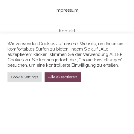
Impressum
Kontakt
Wir verwenden Cookies auf unserer Website, um Ihnen ein
komfortables Surfen zu bieten. Indem Sie auf „Alle
Datenschutzerklaerung
akzeptieren“ klicken, stimmen Sie der Verwendung ALLER
Cookies zu. Sie können jedoch die „Cookie-Einstellungen“
besuchen, um eine kontrollierte Einwilligung zu erteilen.
Cookie Settings
Alle akzeptieren
Stolz präsentiert von
WordPress
|
Theme:
Head Blog