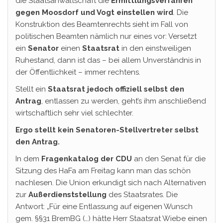
die Staatsanwaltschaft die
Ermittlungsverfahren
gegen Moosdorf und Vogt einstellen wird
. Die
Konstruktion des Beamtenrechts sieht im Fall von
politischen Beamten nämlich nur eines vor: Versetzt
ein
Senator
einen
Staatsrat
in den einstweiligen
Ruhestand, dann ist das – bei allem Unverständnis in
der Öffentlichkeit – immer rechtens.
Stellt ein
Staatsrat jedoch offiziell selbst den
Antrag
, entlassen zu werden, geht’s ihm anschließend
wirtschaftlich sehr viel schlechter.
Ergo stellt kein Senatoren-Stellvertreter selbst
den Antrag.
In dem
Fragenkatalog der CDU
an den Senat für die
Sitzung des HaFa am Freitag kann man das schön
nachlesen. Die Union erkundigt sich nach Alternativen
zur
Außerdienststellung
des Staatsrates. Die
Antwort: „Für eine Entlassung auf eigenen Wunsch
gem. §§31 BremBG (…) hätte Herr Staatsrat Wiebe einen