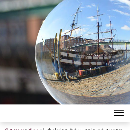
BREMEN SO
GESEHEN
Startseite
»
Blog
»
Linke haben Schiss und machen einen