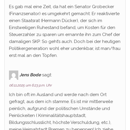
Es gab mal eine Zeit, da hat ein Senator Grobecker
(Finanzsenator) es umgekehrt gemacht: Er reaktivierte
einen Staatsrat (Hermann Dücker), der sich im
Einstweiligen Ruhestand befand, um Kosten für den
Steuerzahler zu sparen um ernannte ihn zum Chef der
damaligen SKP. So geht’s auch. Doch bei der heutigen
Politikergeneration wohl eher undenkbar, ist man/frau
erst mal an den Töpfen.
Jens Bode
sagt:
06.11.2025 um 6:23 p.m. Uhr
Ich bin oft im Ausland und werde nach dem Ort
gefragt, aus dem ich stamme. Es ist mir mittlerweile
peinlich, aufgrund der politischen Umstände und
Peinlickeiten ( Kriminalitätshauptstadt,
Bildungsschlusslicht, höchste Verschuldung, etc.),
meine Heimatstadt Bremen zu benennen! Ich ziehe