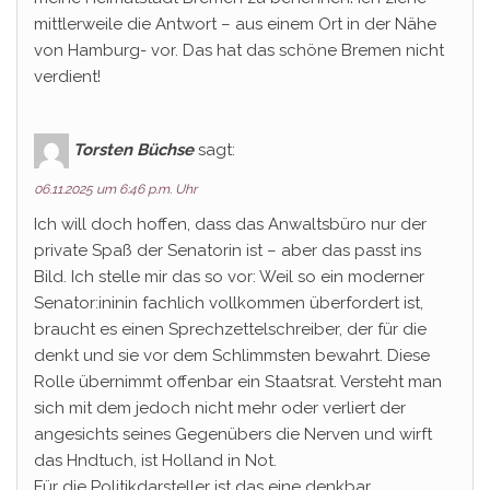
mittlerweile die Antwort – aus einem Ort in der Nähe
von Hamburg- vor. Das hat das schöne Bremen nicht
verdient!
Torsten Büchse
sagt:
06.11.2025 um 6:46 p.m. Uhr
Ich will doch hoffen, dass das Anwaltsbüro nur der
private Spaß der Senatorin ist – aber das passt ins
Bild. Ich stelle mir das so vor: Weil so ein moderner
Senator:ininin fachlich vollkommen überfordert ist,
braucht es einen Sprechzettelschreiber, der für die
denkt und sie vor dem Schlimmsten bewahrt. Diese
Rolle übernimmt offenbar ein Staatsrat. Versteht man
sich mit dem jedoch nicht mehr oder verliert der
angesichts seines Gegenübers die Nerven und wirft
das Hndtuch, ist Holland in Not.
Für die Politikdarsteller ist das eine denkbar