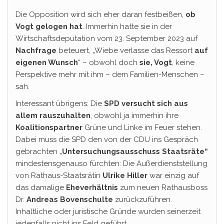
Die Opposition wird sich eher daran festbeißen,
ob
Vogt gelogen hat
. Immerhin hatte sie in der
Wirtschaftsdeputation vom 23. September 2023 auf
Nachfrage
beteuert, „Wiebe verlasse das Ressort
auf
eigenen Wunsch
“ – obwohl doch
sie, Vogt
, keine
Perspektive mehr mit ihm – dem Familien-Menschen –
sah.
Interessant übrigens: Die
SPD versucht sich aus
allem rauszuhalten
, obwohl ja immerhin ihre
Koalitionspartner
Grüne und Linke im Feuer stehen.
Dabei muss die SPD den von der CDU ins Gespräch
gebrachten „
Untersuchungsausschuss
Staatsräte“
mindestensgenauso fürchten: Die Außerdienststellung
von Rathaus-Staatsrätin
Ulrike Hiller
war einzig auf
das damalige
Eheverhältnis
zum neuen Rathausboss
Dr.
Andreas Bovenschulte
zurückzuführen.
Inhaltliche oder juristische Gründe wurden seinerzeit
jedenfalls nicht ins Feld geführt…