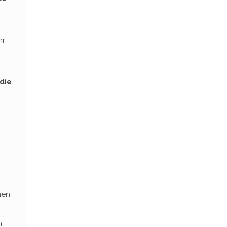
hr
die
nen
m