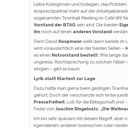
Liebe Kolleginnen und Kollegen, das Problem b
Ansprechpartner mehr auf der Arbeitgebersei
sogenannten Townhall Meeting im Café WK Ne
Vorstand der BTAG
sein wird. Die beiden
Eig
ihn
noch auf einen
anderen Vorstand
verstän
Denn David
Koopmann
weilt dann bereits im 
wird voraussichtlich eine der beiden Seiten –
es einen
Notvorstand bestellt
. Wie lange da
ungewiss. Rechtsprechung zu solchen Fällen – 
einigen – gibt es kaum.
Lyrik statt Klartext zur Lage
Dazu hätte man gerne beim gestrigen Townha
gehört. Doch der verschanzte sich hinter juri
Pressefreiheit
, Lob für die Belegschaft und 
Feder von
Joachim Ringelnatz: „Die Weihn
Ich bin sehr sparsam mit diesem Begriff, aber i
irgendeinem anderen bremischen oder niede