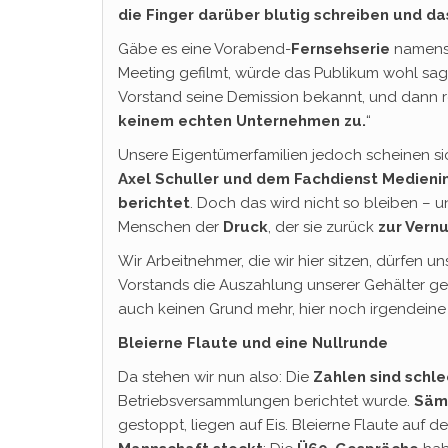
die Finger darüber blutig schreiben und 
Gäbe es eine Vorabend-
Fernsehserie
namen
Meeting gefilmt, würde das Publikum wohl sagen
Vorstand seine Demission bekannt, und dann re
keinem echten Unternehmen zu.
“
Unsere Eigentümerfamilien jedoch scheinen si
Axel Schuller und dem Fachdienst Medieni
berichtet
. Doch das wird nicht so bleiben – u
Menschen der
Druck
, der sie zurück
zur Vernu
Wir Arbeitnehmer, die wir hier sitzen, dürfen 
Vorstands die Auszahlung unserer Gehälter ges
auch keinen Grund mehr, hier noch irgendeine 
Bleierne Flaute und eine Nullrunde
Da stehen wir nun also: Die
Zahlen sind schle
Betriebsversammlungen berichtet wurde.
Sämt
gestoppt, liegen auf Eis. Bleierne Flaute auf 