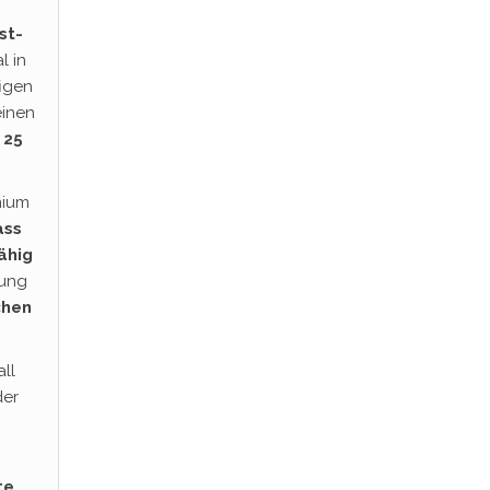
st-
l in
figen
einen
n
25
mium
ass
ähig
nung
chen
ll
der
te