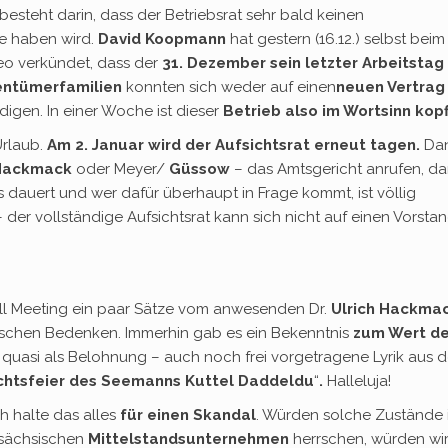
esteht darin, dass der Betriebsrat sehr bald keinen
te haben wird.
David Koopmann
hat gestern (16.12.) selbst beim
o verkündet, dass der
31. Dezember sein letzter Arbeitstag 
entümerfamilien
konnten sich weder auf einen
neuen Vertrag 
digen. In einer Woche ist dieser
Betrieb also im Wortsinn kopf
Urlaub.
Am 2. Januar wird der Aufsichtsrat erneut tagen.
Da
Hackmack
oder Meyer/
Güssow
– das Amtsgericht anrufen, da
s dauert und wer dafür überhaupt in Frage kommt, ist völlig
der vollständige Aufsichtsrat kann sich nicht auf einen Vorsta
ll Meeting ein paar Sätze vom anwesenden Dr.
Ulrich Hackma
stischen Bedenken. Immerhin gab es ein Bekenntnis
zum Wert de
– quasi als Belohnung – auch noch frei vorgetragene Lyrik aus d
achtsfeier des Seemanns Kuttel Daddeldu
“
.
Halleluja!
ch halte das alles
für einen Skandal
. Würden solche Zustände 
rsächsischen
Mittelstandsunternehmen
herrschen, würden wir