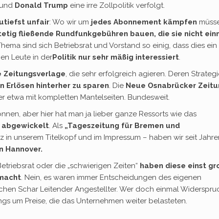
 und
Donald Trump
eine irre Zollpolitik verfolgt.
tiefst unfair
: Wo wir um
jedes Abonnement kämpfen
müsse
stetig fließende Rundfunkgebühren bauen, die sie nicht ein
ema sind sich Betriebsrat und Vorstand so einig, dass dies ein
hen Leute in der
Politik nur sehr mäßig interessiert
.
e Zeitungsverlage
, die sehr erfolgreich agieren. Deren Strateg
n Erlösen hinterher zu sparen
. Die
Neue Osnabrücker Zeitu
er etwa mit kompletten Mantelseiten. Bundesweit.
nen, aber hier hat man ja lieber ganze Ressorts wie das
k abgewickelt
. Als
„Tageszeitung für Bremen und
lz in unserem Titelkopf und im Impressum – haben wir seit Jahre
n Hannover.
 Betriebsrat oder die „schwierigen Zeiten“
haben diese einst gr
emacht
. Nein, es waren immer Entscheidungen des eigenen
ischen Schar Leitender Angestellter. Wer doch einmal Widerspru
ngs um Preise, die das Unternehmen weiter belasteten.