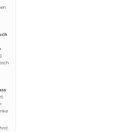
nen
auch
b
3
tisch
ass
t,
m
anke
ahmt,