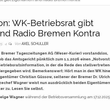
n: WK-Betriebsrat gibt
nd Radio Bremen Kontra
Von
AXEL SCHULLER
25
4
Bremer Tageszeitungen AG (Weser-Kurier) vorstandslos,
ob das Amtsgericht pünktlich zum 1.1.2026 einen „Notvors
etriebsratsinformation, in der die Rede des stellvertrete
ergegeben wird. Bemerkenswert: Hört man in den WK hine
gentümer Christian Güssow, seltener der Bremer Dr. Ulrich
izechef Wagner weist nun ausdrücklich beiden Eigentümer
r zu. Lesen Sie selbst.
Helge Wagner
während der Betriebsversammlung am 17.12.2025