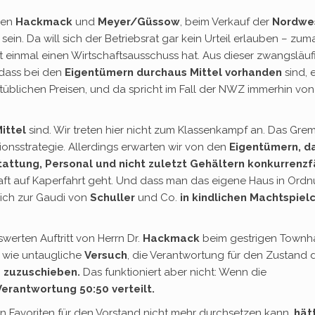
ien
Hackmack
und
Meyer/Güssow
, beim Verkauf der
Nordwe
sein. Da will sich der Betriebsrat gar kein Urteil erlauben – zuma
 einmal einen Wirtschaftsausschuss hat. Aus dieser zwangsläu
dass bei den
Eigentümern durchaus Mittel vorhanden
sind, 
üblichen Preisen, und da spricht im Fall der NWZ immerhin vo
ittel
sind. Wir treten hier nicht zum Klassenkampf an. Das Gre
onsstrategie. Allerdings erwarten wir von den
Eigentümern, d
attung, Personal und nicht zuletzt Gehältern konkurrenzf
aft auf Kaperfahrt geht. Und dass man das eigene Haus in Ord
 sich zur Gaudi von
Schuller
und Co.
in kindlichen Machtspiel
werten Auftritt von Herrn Dr.
Hackmack
beim gestrigen Townha
 wie untaugliche
Versuch
, die Verantwortung für den Zustand 
e zuzuschieben.
Das funktioniert aber nicht: Wenn die
 Verantwortung 50:50 verteilt.
ren Favoriten für den Vorstand nicht mehr durchsetzen kann,
hät