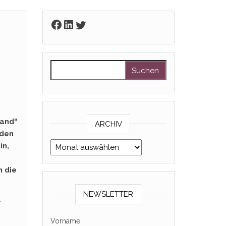
Facebook
LinkedIn
Twitter
Suchen nach:
tand“
ARCHIV
nden
Archiv
in,
n die
NEWSLETTER
:
Vorname