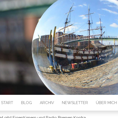
 GESEHEN
START
BLOG
ARCHIV
NEWSLETTER
ÜBER MICH
at gibt Eigentümern und Radio Bremen Kontra