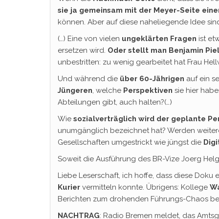
sie ja gemeinsam mit der Meyer-Seite ein
können. Aber auf diese naheliegende Idee sin
(…) Eine von vielen
ungeklärten Fragen
ist et
ersetzen wird.
Oder stellt man Benjamin Piel
unbestritten: zu wenig gearbeitet hat Frau Hellw
Und während die
über 60-Jährigen
auf ein s
Jüngeren
, welche
Perspektiven
sie hier habe
Abteilungen gibt, auch halten?(…)
Wie
sozialverträglich wird der geplante P
unumgänglich bezeichnet hat? Werden weitere 
Gesellschaften umgestrickt wie jüngst die
Dig
Soweit die Ausführung des BR-Vize Joerg Hel
Liebe Leserschaft, ich hoffe, dass diese Doku
Kurier
vermitteln konnte. Übrigens: Kollege
W
Berichten zum drohenden Führungs-Chaos b
NACHTRAG
: Radio Bremen meldet, das Amtsger