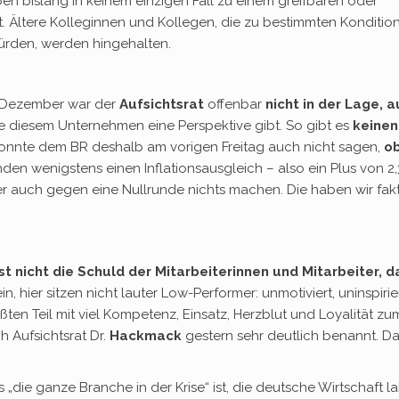
en bislang in keinem einzigen Fall zu einem greifbaren oder
rt. Ältere Kolleginnen und Kollegen, die zu bestimmten Konditio
ürden, werden hingehalten.
1. Dezember war der
Aufsichtsrat
offenbar
nicht in der Lage, 
ie diesem Unternehmen eine Perspektive gibt. So gibt es
keinen
onnte dem BR deshalb am vorigen Freitag auch nicht sagen,
o
änden wenigstens einen Inflationsausgleich – also ein Plus von 2,
r auch gegen eine Nullrunde nichts machen. Die haben wir fak
ist nicht die Schuld der Mitarbeiterinnen und Mitarbeiter, d
n, hier sitzen nicht lauter Low-Performer: unmotiviert, uninspirier
ßten Teil mit viel Kompetenz, Einsatz, Herzblut und Loyalität zu
h Aufsichtsrat Dr.
Hackmack
gestern sehr deutlich benannt. D
„die ganze Branche in der Krise“ ist, die deutsche Wirtschaft l