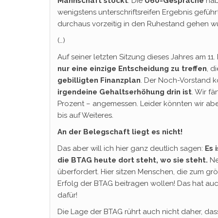
Mannschaft stockt
: Die
Ü60-Gespräche
hab
wenigstens unterschriftsreifen Ergebnis gefüh
durchaus vorzeitig in den Ruhestand gehen w
(…)
Auf seiner letzten Sitzung dieses Jahres am 1
nur eine einzige Entscheidung zu treffen
, d
gebilligten Finanzplan
. Der Noch-Vorstand k
irgendeine Gehaltserhöhung drin ist
. Wir f
Prozent – angemessen. Leider könnten wir abe
bis auf Weiteres.
An der Belegschaft liegt es nicht!
Das aber will ich hier ganz deutlich sagen:
Es 
die BTAG heute dort steht, wo sie steht.
Nei
überfordert. Hier sitzen Menschen, die zum grö
Erfolg der BTAG beitragen wollen! Das hat auc
dafür!
Die Lage der BTAG rührt auch nicht daher, dass 