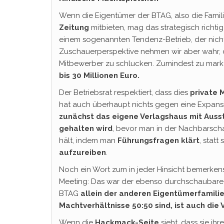
Wenn die Eigentümer der BTAG, also die Famil
Zeitung
mitbieten, mag das strategisch richtig 
einem sogenannten Tendenz-Betrieb, der nicht
Zuschauerperspektive nehmen wir aber wahr, 
Mitbewerber zu schlucken. Zumindest zu markt
bis 30 Millionen Euro.
Der Betriebsrat respektiert, dass dies
private M
hat auch überhaupt nichts gegen eine Expansi
zunächst das eigene Verlagshaus mit Ausst
gehalten wird
, bevor man in der Nachbarsch
hält, indem man
Führungsfragen klärt
, statt
aufzureiben
.
Noch ein Wort zum in jeder Hinsicht bemerkens
Meeting: Das war der ebenso durchschaubare
BTAG
allein der anderen Eigentümerfamili
Machtverhältnisse 50:50
sind, ist auch die
Wenn die
Hackmack-Seite
sieht, dass sie ih