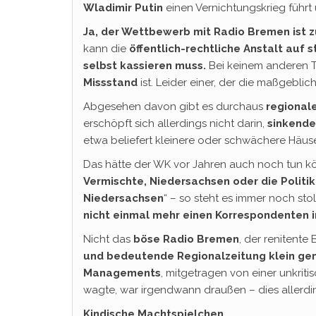
Wladimir Putin
einen Vernichtungskrieg führt
Ja, der Wettbewerb mit Radio Bremen ist zu
kann die
öffentlich-rechtliche Anstalt auf 
selbst kassieren muss.
Bei keinem anderen Th
Missstand
ist. Leider einer, der die maßgeblic
Abgesehen davon gibt es durchaus
regional
erschöpft sich allerdings nicht darin,
sinkende
etwa beliefert kleinere oder schwächere Häus
Das hätte der WK vor Jahren auch noch tun kön
Vermischte, Niedersachsen oder die Politi
Niedersachsen
“ – so steht es immer noch sto
nicht einmal mehr einen Korrespondenten i
Nicht das
böse Radio Bremen
, der renitente
und bedeutende Regionalzeitung klein g
Managements
, mitgetragen von einer unkrit
wagte, war irgendwann draußen – dies allerdi
Kindische Machtspielchen