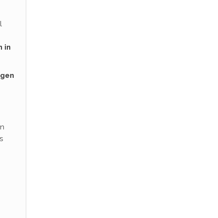
l
 in
egen
en
s