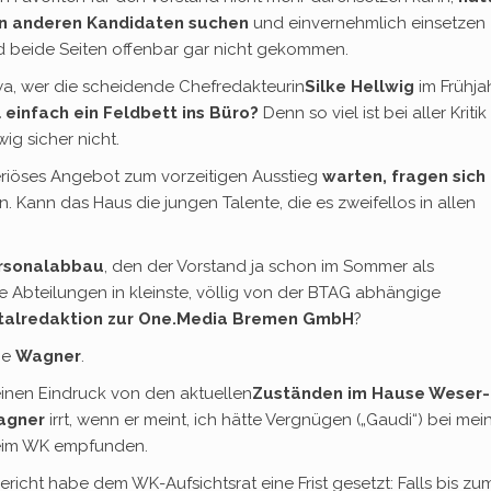
en anderen Kandidaten suchen
und einvernehmlich einsetzen
d beide Seiten offenbar gar nicht gekommen.
wa, wer die scheidende Chefredakteurin
Silke Hellwig
im Frühja
 einfach ein Feldbett ins Büro?
Denn so viel ist bei aller Kritik
ig sicher nicht.
eriöses Angebot zum vorzeitigen Ausstieg
warten, fragen sich 
n. Kann das Haus die jungen Talente, die es zweifellos in allen
ersonalabbau
, den der Vorstand ja schon im Sommer als
Abteilungen in kleinste, völlig von der BTAG abhängige
italredaktion zur One.Media Bremen GmbH
?
ge
Wagner
.
 einen Eindruck von den aktuellen
Zuständen im Hause Weser-
agner
irrt, wenn er meint, ich hätte Vergnügen („Gaudi“) bei mei
eim WK empfunden.
icht habe dem WK-Aufsichtsrat eine Frist gesetzt: Falls bis zu