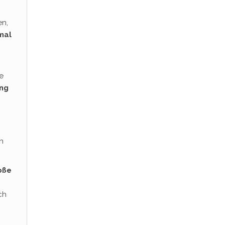
n,
mal
ie
ng
n
oße
ch