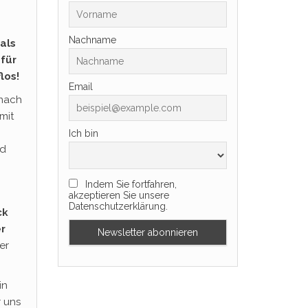
Nachname
als
für
los!
Email
nach
mit
Ich bin
nd
Indem Sie fortfahren,
akzeptieren Sie unsere
Datenschutzerklärung.
ck
r
er
in
 uns