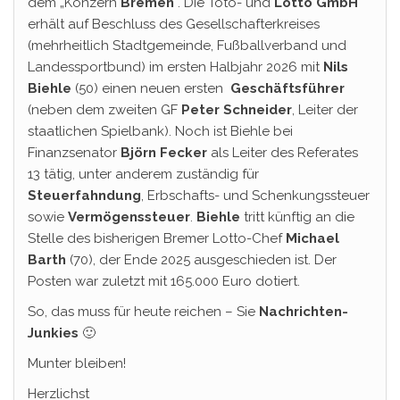
dem „Konzern
Bremen
“. Die Toto- und
Lotto GmbH
erhält auf Beschluss des Gesellschafterkreises
(mehrheitlich Stadtgemeinde, Fußballverband und
Landessportbund) im ersten Halbjahr 2026 mit
Nils
Biehle
(50) einen neuen ersten
Geschäftsführer
(neben dem zweiten GF
Peter Schneider
, Leiter der
staatlichen Spielbank). Noch ist Biehle bei
Finanzsenator
Björn Fecker
als Leiter des Referates
13 tätig, unter anderem zuständig für
Steuerfahndung
, Erbschafts- und Schenkungssteuer
sowie
Vermögenssteuer
.
Biehle
tritt künftig an die
Stelle des bisherigen Bremer Lotto-Chef
Michael
Barth
(70), der Ende 2025 ausgeschieden ist. Der
Posten war zuletzt mit 165.000 Euro dotiert.
So, das muss für heute reichen – Sie
Nachrichten-
Junkies
🙂
Munter bleiben!
Herzlichst