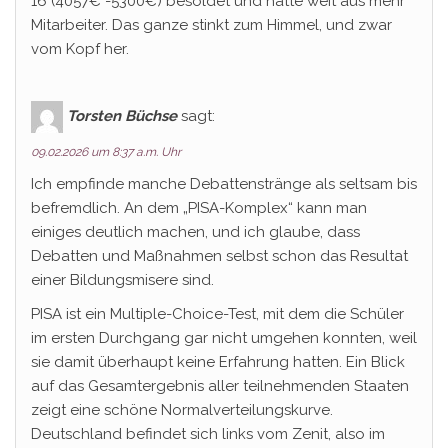
16 (4057€ -5300€) besoldet und hatte weit aus mehr
Mitarbeiter. Das ganze stinkt zum Himmel, und zwar
vom Kopf her.
Torsten Büchse
sagt:
09.02.2026 um 8:37 a.m. Uhr
Ich empfinde manche Debattenstränge als seltsam bis
befremdlich. An dem „PISA-Komplex“ kann man
einiges deutlich machen, und ich glaube, dass
Debatten und Maßnahmen selbst schon das Resultat
einer Bildungsmisere sind.
PISA ist ein Multiple-Choice-Test, mit dem die Schüler
im ersten Durchgang gar nicht umgehen konnten, weil
sie damit überhaupt keine Erfahrung hatten. Ein Blick
auf das Gesamtergebnis aller teilnehmenden Staaten
zeigt eine schöne Normalverteilungskurve.
Deutschland befindet sich links vom Zenit, also im