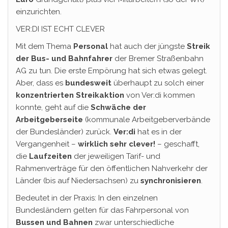
einzurichten.
VER:DI IST ECHT CLEVER
Mit dem Thema
Personal
hat auch der jüngste
Streik
der Bus- und Bahnfahrer
der Bremer Straßenbahn
AG zu tun. Die erste Empörung hat sich etwas gelegt.
Aber, dass es
bundesweit
überhaupt zu solch einer
konzentrierten Streikaktion
von Ver:di kommen
konnte, geht auf die
Schwäche der
Arbeitgeberseite
(kommunale Arbeitgeberverbände
der Bundesländer) zurück.
Ver:di
hat es in der
Vergangenheit –
wirklich sehr clever!
– geschafft,
die
Laufzeiten
der jeweiligen Tarif- und
Rahmenverträge für den öffentlichen Nahverkehr der
Länder (bis auf Niedersachsen) zu
synchronisieren
.
Bedeutet in der Praxis: In den einzelnen
Bundesländern gelten für das Fahrpersonal von
Bussen und Bahnen
zwar unterschiedliche