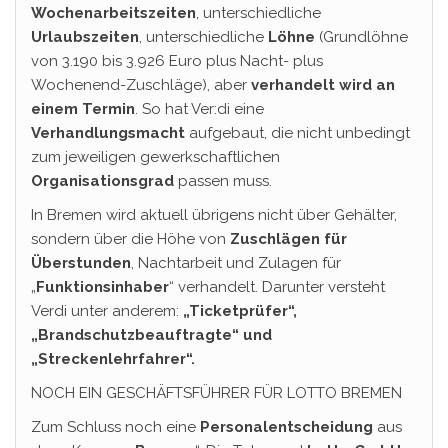
Wochenarbeitszeiten
, unterschiedliche
Urlaubszeiten
, unterschiedliche
Löhne
(Grundlöhne
von 3.190 bis 3.926 Euro plus Nacht- plus
Wochenend-Zuschläge), aber
verhandelt wird an
einem Termin
. So hat Ver:di eine
Verhandlungsmacht
aufgebaut, die nicht unbedingt
zum jeweiligen gewerkschaftlichen
Organisationsgrad
passen muss.
In Bremen wird aktuell übrigens nicht über Gehälter,
sondern über die Höhe von
Zuschlägen für
Überstunden
, Nachtarbeit und Zulagen für
„
Funktionsinhaber
“ verhandelt. Darunter versteht
Verdi unter anderem:
„Ticketprüfer“,
„Brandschutzbeauftragte“ und
„Streckenlehrfahrer“.
NOCH EIN GESCHÄFTSFÜHRER FÜR LOTTO BREMEN
Zum Schluss noch eine
Personalentscheidung
aus