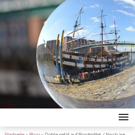
BREMEN SO
GESEHEN
Startseite
»
Blog
»
Dohle setzt auf Bordmittel / Noch ’ne