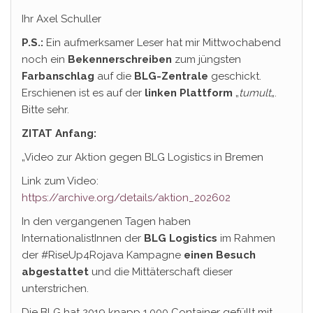
Ihr Axel Schuller
P.S.:
Ein aufmerksamer Leser hat mir Mittwochabend
noch ein
Bekennerschreiben
zum jüngsten
Farbanschlag
auf die
BLG-Zentrale
geschickt.
Erschienen ist es auf der
linken Plattform
„
tumult
„.
Bitte sehr.
ZITAT Anfang:
„Video zur Aktion gegen BLG Logistics in Bremen
Link zum Video:
https://archive.org/details/aktion_202602
In den vergangenen Tagen haben
InternationalistInnen der
BLG Logistics
im Rahmen
der #RiseUp4Rojava Kampagne
einen Besuch
abgestattet
und die Mittäterschaft dieser
unterstrichen.
Die BLG hat 2019 knapp 1.000 Container gefüllt mit