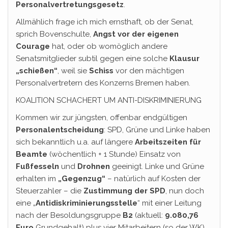
Personalvertretungsgesetz
.
Allmählich frage ich mich ernsthaft, ob der Senat,
sprich Bovenschulte,
Angst vor der eigenen
Courage
hat, oder ob womöglich andere
Senatsmitglieder subtil gegen eine solche
Klausur
„schießen“
, weil sie
Schiss
vor den mächtigen
Personalvertretern des Konzerns Bremen haben.
KOALITION SCHACHERT UM ANTI-DISKRIMINIERUNG
Kommen wir zur jüngsten, offenbar endgültigen
Personalentscheidung
: SPD, Grüne und Linke haben
sich bekanntlich u.a. auf längere
Arbeitszeiten für
Beamte
(wöchentlich + 1 Stunde) Einsatz von
Fußfesseln
und
Drohnen
geeinigt. Linke und Grüne
erhalten im
„Gegenzug“
– natürlich auf Kosten der
Steuerzahler – die
Zustimmung der SPD
, nun doch
eine „
Antidiskriminierungsstelle
“ mit einer Leitung
nach der Besoldungsgruppe
B2
(aktuell:
9.080,76
Euro
Grundgehalt) plus vier Mitarbeitern (so der WK)