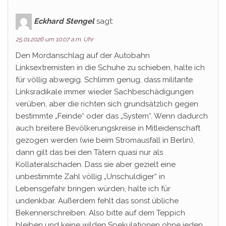
Eckhard Stengel
sagt:
25.01.2026 um 10:07 a.m. Uhr
Den Mordanschlag auf der Autobahn
Linksextremisten in die Schuhe zu schieben, halte ich
für völlig abwegig. Schlimm genug, dass militante
Linksradikale immer wieder Sachbeschädigungen
verüben, aber die richten sich grundsätzlich gegen
bestimmte „Feinde“ oder das „System“. Wenn dadurch
auch breitere Bevölkerungskreise in Mitleidenschaft
gezogen werden (wie beim Stromausfall in Berlin),
dann gilt das bei den Tätern quasi nur als
Kollateralschaden. Dass sie aber gezielt eine
unbestimmte Zahl völlig „Unschuldiger“ in
Lebensgefahr bringen würden, halte ich für
undenkbar. Außerdem fehlt das sonst übliche
Bekennerschreiben. Also bitte auf dem Teppich
bleiben und keine wilden Spekulationen ohne jeden