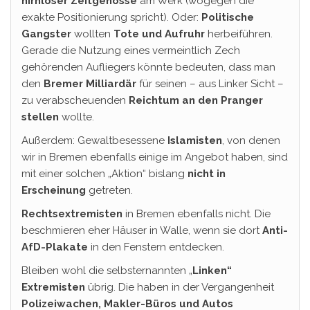
hirnloser
Zeitgenosse
am Werk (wogegen die
exakte Positionierung spricht). Oder:
Politische
Gangster
wollten
Tote und Aufruhr
herbeiführen.
Gerade die Nutzung eines vermeintlich Zech
gehörenden Aufliegers könnte bedeuten, dass man
den
Bremer Milliardär
für seinen – aus Linker Sicht –
zu verabscheuenden
Reichtum an den Pranger
stellen
wollte.
Außerdem: Gewaltbesessene
Islamisten
, von denen
wir in Bremen ebenfalls einige im Angebot haben, sind
mit einer solchen „Aktion“ bislang
nicht in
Erscheinung
getreten.
Rechtsextremisten
in Bremen ebenfalls nicht. Die
beschmieren eher Häuser in Walle, wenn sie dort
Anti-
AfD-Plakate
in den Fenstern entdecken.
Bleiben wohl die selbsternannten „
Linken“
Extremisten
übrig. Die haben in der Vergangenheit
Polizeiwachen, Makler-Büros und Autos