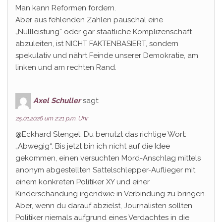
Man kann Reformen fordern.
Aber aus fehlenden Zahlen pauschal eine
„Nullleistung“ oder gar staatliche Komplizenschaft
abzuleiten, ist NICHT FAKTENBASIERT, sondern
spekulativ und nährt Feinde unserer Demokratie, am
linken und am rechten Rand.
Axel Schuller
sagt:
25.01.2026 um 2:21 p.m. Uhr
@Eckhard Stengel: Du benutzt das richtige Wort:
„Abwegig“. Bis jetzt bin ich nicht auf die Idee
gekommen, einen versuchten Mord-Anschlag mittels
anonym abgestellten Sattelschlepper-Auflieger mit
einem konkreten Politiker XY und einer
Kinderschändung irgendwie in Verbindung zu bringen.
Aber, wenn du darauf abzielst, Journalisten sollten
Politiker niemals aufgrund eines Verdachtes in die