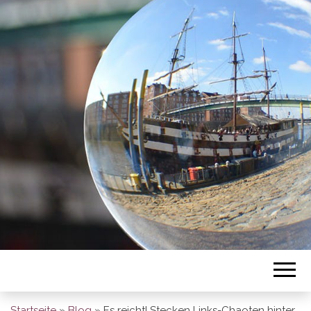
BREMEN SO
GESEHEN
Startseite
»
Blog
»
Es reicht! Stecken Links-Chaoten hinter