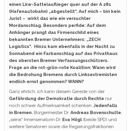
einen Lkw-Sattelauflieger quer auf der A 281
(Hafenautobahn) „abgestellt“. Auf mich – bin kein
Jurist – wirkt das wie ein versuchter
Mordanschlag. Besonders perfide: Auf dem
Anhänger prangt das Firmenschild eines
bekannten Bremer Unternehmers: „ZECH
Logistics“. Hinzu kam ebenfalls in der Nacht zu
Sonnabend ein Farbanschlag auf das Privathaus
des obersten Bremer Verfassungsschützers.
Frage an die rot-grün-rote Koalition: Wann wird
die Bedrohung Bremens durch Linksextremisten
endlich ernst genommen? WANN?
Ganz ehrlich, ich kann diesem Gerede von der
Gefährdung der Demokratie durch Rechte
nur
noch schwer Aufmerksamkeit schenken.
Jedenfalls
in Bremen.
Bürgermeister Dr.
Andreas Bovenschulte
,
„seine“ Innensenatorin Dr.
Eva Högl
(beide SPD) und
weitere Senatoren sowie die Regierungsfraktionen