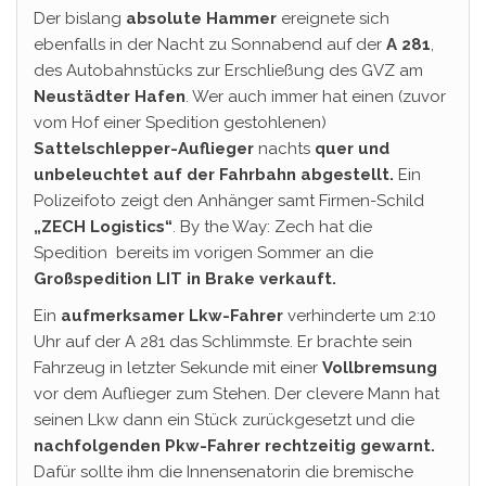
Der bislang
absolute Hammer
ereignete sich
ebenfalls in der Nacht zu Sonnabend auf der
A 281
,
des Autobahnstücks zur Erschließung des GVZ am
Neustädter Hafen
. Wer auch immer hat einen (zuvor
vom Hof einer Spedition gestohlenen)
Sattelschlepper-Auflieger
nachts
quer und
unbeleuchtet auf der Fahrbahn abgestellt.
Ein
Polizeifoto zeigt den Anhänger samt Firmen-Schild
„ZECH Logistics“
. By the Way: Zech hat die
Spedition bereits im vorigen Sommer an die
Großspedition LIT in Brake verkauft.
Ein
aufmerksamer Lkw-Fahrer
verhinderte um 2:10
Uhr auf der A 281 das Schlimmste. Er brachte sein
Fahrzeug in letzter Sekunde mit einer
Vollbremsung
vor dem Auflieger zum Stehen. Der clevere Mann hat
seinen Lkw dann ein Stück zurückgesetzt und die
nachfolgenden Pkw-Fahrer rechtzeitig gewarnt.
Dafür sollte ihm die Innensenatorin die bremische