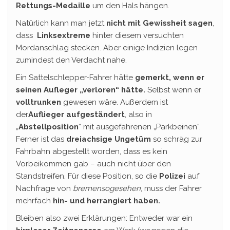
Rettungs-Medaille
um den Hals hängen.
Natürlich kann man jetzt
nicht mit Gewissheit sagen
,
dass
Linksextreme
hinter diesem versuchten
Mordanschlag stecken. Aber einige Indizien legen
zumindest den Verdacht nahe.
Ein Sattelschlepper-Fahrer hätte
gemerkt, wenn er
seinen Aufleger „verloren“ hätte.
Selbst wenn er
volltrunken
gewesen wäre. Außerdem ist
der
Auflieger aufgeständert
, also in
„
Abstellposition
“ mit ausgefahrenen „Parkbeinen“.
Ferner ist das
dreiachsige Ungetüm
so schräg zur
Fahrbahn abgestellt worden, dass es kein
Vorbeikommen gab – auch nicht über den
Standstreifen. Für diese Position, so die
Polizei
auf
Nachfrage von
bremensogesehen
, muss der Fahrer
mehrfach
hin- und herrangiert haben.
Bleiben also zwei Erklärungen: Entweder war ein