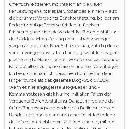
Öffentlichkeit zerren, möchte ich an die vielen
Fehlleistungen unseres Berufsstandes erinnern – also
die berühmte Verdachts-Berichterstattung, bei der am
Ende eindeutige Beweise fehlten. In übelster
Erinnerung habe ich die Verdachts-„Berichterstattung“
der Süddeutschen Zeitung über Hubert Aiwanger
wegen angeblicher Nazi-Schreibereien, zufällig direkt
vor der vorigen bayrischen Landtagswahl. Ich mag mir
jetzt nicht die Mühe machen, weitere real existierende
Fälle detailliert zu recherchieren und hier vorzutragen.
Ich befürchte nämlich, dass mein Kommentar dann
länger würde als das gesamte Blog-Stück. ABER:
Wenn es hier
engagierte Blog-Leser und -
Kommentatoren
gibt: Nur her mit allen Fällen der
Verdachts-Berichterstattung. Da fällt mir gerade der
Grüne Bundestagsabgeordnete in Berlin ein, dessen
Bundestagskandidatur durch eine Berichterstattung
des öffentlich-rechtlichen RBB (das sind die, mit den
hehren Ansprüchen an den Journalismus) ruiniert