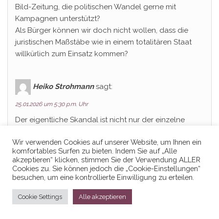
Bild-Zeitung, die politischen Wandel gerne mit
Kampagnen unterstützt?
Als Bürger können wir doch nicht wollen, dass die
juristischen Maßstäbe wie in einem totalitären Staat
willkürlich zum Einsatz kommen?
Heiko Strohmann
sagt:
25.01.2026 um 5:30 p.m. Uhr
Der eigentliche Skandal ist nicht nur der einzelne
Vorfall, sondern der Umgang damit. Die Diskussion
Wir verwenden Cookies auf unserer Website, um Ihnen ein
rund um den Blogbeitrag zeigt sehr deutlich, wie
komfortables Surfen zu bieten. Indem Sie auf „Alle
reflexhaft hierzulande relativiert wird und wie schwer
akzeptieren“ klicken, stimmen Sie der Verwendung ALLER
sich Öffentlichkeit und Medien damit tun, linke Gewalt
Cookies zu. Sie können jedoch die „Cookie-Einstellungen“
besuchen, um eine kontrollierte Einwilligung zu erteilen.
überhaupt als solche zu benennen.
Niemand hat voreilig Schlüsse gezogen. Aber es ist
Cookie Settings
Alle akzeptieren
ebenso naiv, so zu tun, als hätten diese Taten keinen
politischen Kontext. Logos, Zielorte und der zeitliche