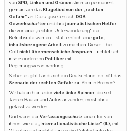
von
SPD, Linken und Grünen
stimmen permanent
gemeinsam das
Klagelied von der „rechten
Gefahr“
an. Dazu gesellen sich
DGB-
Gewerkschafter
und ihre
journalistischen Helfer
,
die vor einer „rechten Unterwanderung“ der
Betriebsräte warnen – statt einfach eine
gute,
inhaltsbezogene Arbeit
zu machen. Dieser – bei
Gott
nicht übermenschliche Anspruch
– richtet sich
insbesondere an
Politiker
mit
Regierungsverantwortung.
Sicher, es gibt Landstriche in Deutschland, da trifft das
Szenario der rechten Gefahr zu
. Aber in Bremen?
Wir haben hier leider
viele linke Spinner
, die seit
Jahren Häuser und Autos anzünden, meist ohne
gefasst zu werden.
Und wenn der
Verfassungsschutz
einen Teil von
ihnen, wie die
„Internationalistische Linke“ (IL),
mit
V-Leuten ausleuchtet, jaulen die Gefolgsleute des