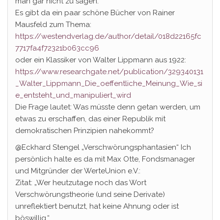
man gar nicht zu sagen.
Es gibt da ein paar schöne Bücher von Rainer
Mausfeld zum Thema:
https://westendverlag.de/author/detail/018d22165fc
7717fa4f72321b063cc96
oder ein Klassiker von Walter Lippmann aus 1922:
https://www.researchgate.net/publication/329340131
_Walter_Lippmann_Die_oeffentliche_Meinung_Wie_si
e_entsteht_und_manipuliert_wird
Die Frage lautet: Was müsste denn getan werden, um
etwas zu erschaffen, das einer Republik mit
demokratischen Prinzipien nahekommt?
@Eckhard Stengel „Verschwörungsphantasien“ Ich
persönlich halte es da mit Max Otte, Fondsmanager
und Mitgründer der WerteUnion e.V.:
Zitat: „Wer heutzutage noch das Wort
Verschwörungstheorie (und seine Derivate)
unreflektiert benutzt, hat keine Ahnung oder ist
böswillig.“