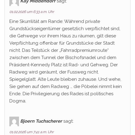
Kay Middendorf
sagt:
01.02.2026 um 6:33 a.m. Uhr
Eine Skurrilität am Rande: Während private
Grundstückseigentümer gesetzlich verpflichtet sind,
die Gehwege vor ihrem Haus zu räumen, gilt diese
Verpflichtung offenbar für Grundstücke der Stadt
nicht. Das Teilstück der „Fahrradpremiumroute“
zwischen dem Tunnel der Bischofsnadel und dem
Präsident-Kennedy Platz ist Rad- und Gehweg. Der
Radweg wird geräumt, der Fussweg nicht.
Spiegelglatt. Alte Leute bleiben zuhause. Und wehe,
Sie gehen auf dem Radweg … die Pöbelei nimmt kein
Ende. Die Privilegierung des Rades ist politisches
Dogma.
Bjoern Tuchscherer
sagt:
01.02.2026 um 7:41 a.m. Uhr