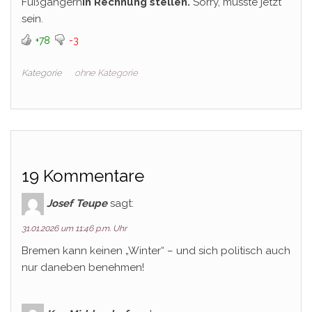
Fußgängern
in Rechnung stellen.
Sorry, musste jetzt
sein.
+78
-3
Kategorie
ohne Kategorie
19 Kommentare
Josef Teupe
sagt:
31.01.2026 um 11:46 p.m. Uhr
Bremen kann keinen „Winter“ – und sich politisch auch
nur daneben benehmen!