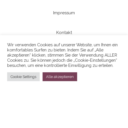
Impressum
Kontakt
Wir verwenden Cookies auf unserer Website, um Ihnen ein
komfortables Surfen zu bieten. Indem Sie auf „Alle
Datenschutzerklaerung
akzeptieren“ klicken, stimmen Sie der Verwendung ALLER
Cookies zu. Sie können jedoch die „Cookie-Einstellungen“
besuchen, um eine kontrollierte Einwilligung zu erteilen.
Cookie Settings
Alle akzeptieren
Stolz präsentiert von
WordPress
|
Theme:
Head Blog