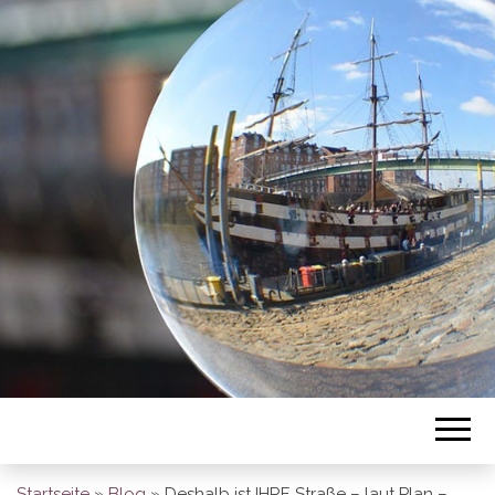
BREMEN SO
GESEHEN
Startseite
»
Blog
»
Deshalb ist IHRE Straße – laut Plan –