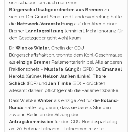
sich schauen, um auch nur einen
Bürgerschaftsabgeordneten aus Bremen
zu
sichten. Der Grund: Senat und Landesvertretung hatte
die
Netzwerk-Veranstaltung
auf den Abend einer
Bremer
Landtagssitzung
terminiert. Mehr Ignoranz für
den Gesetzgeber geht wohl kaum.
Dr.
Wiebke Winter
, Chefin der CDU-
Bürgerschaftsfraktion, wohnte dem Kohl-Geschmause
als
einzige
Bremer
Parlamentarierin bei. Alle anderen
Fraktionschefs –
Mustafa Güngör
(SPD), Dr.
Emanuel
Herold
(Grüne),
Nelson Janßen
(Linke),
Thore
Schäck
(FDP) und
Jan Timke
(BD) – drückten
allesamt daheim pflichtgemäß die Parlamentsbänke.
Dass Wiebke
Winter
als einzige Zeit für die
Roland-
Runde
hatte, lag daran, dass sie bereits Stunden
zuvor in Berlin an der Sitzung der
Antragskommission
für den CDU-Bundesparteitag
am 20. Februar teilnahm – teilnehmen musste.