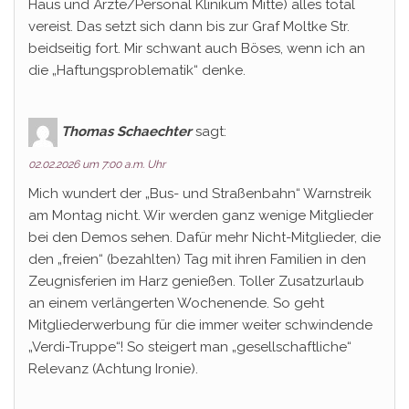
Haus und Ärzte/Personal Klinikum Mitte) alles total
vereist. Das setzt sich dann bis zur Graf Moltke Str.
beidseitig fort. Mir schwant auch Böses, wenn ich an
die „Haftungsproblematik“ denke.
Thomas Schaechter
sagt:
02.02.2026 um 7:00 a.m. Uhr
Mich wundert der „Bus- und Straßenbahn“ Warnstreik
am Montag nicht. Wir werden ganz wenige Mitglieder
bei den Demos sehen. Dafür mehr Nicht-Mitglieder, die
den „freien“ (bezahlten) Tag mit ihren Familien in den
Zeugnisferien im Harz genießen. Toller Zusatzurlaub
an einem verlängerten Wochenende. So geht
Mitgliederwerbung für die immer weiter schwindende
„Verdi-Truppe“! So steigert man „gesellschaftliche“
Relevanz (Achtung Ironie).