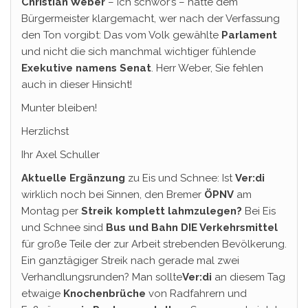
Christian Weber
– ich schwör’s – hätte dem
Bürgermeister klargemacht, wer nach der Verfassung
den Ton vorgibt: Das vom Volk gewählte
Parlament
und nicht die sich manchmal wichtiger fühlende
Exekutive
namens Senat
. Herr Weber, Sie fehlen
auch in dieser Hinsicht!
Munter bleiben!
Herzlichst
Ihr Axel Schuller
Aktuelle Ergänzung
zu Eis und Schnee: Ist
Ver:di
wirklich noch bei Sinnen, den Bremer
ÖPNV
am
Montag per
Streik komplett lahmzulegen?
Bei Eis
und Schnee sind
Bus und Bahn DIE Verkehrsmittel
für große Teile der zur Arbeit strebenden Bevölkerung.
Ein ganztägiger Streik nach gerade mal zwei
Verhandlungsrunden? Man sollte
Ver:di
an diesem Tag
etwaige
Knochenbrüche
von Radfahrern und