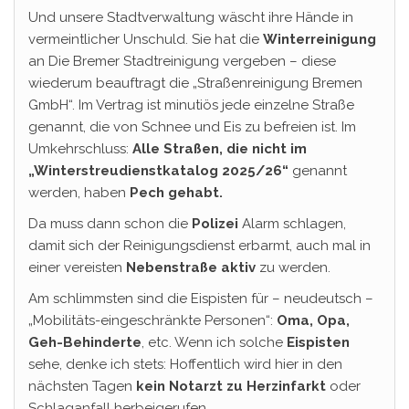
Und unsere Stadtverwaltung wäscht ihre Hände in
vermeintlicher Unschuld. Sie hat die
Winterreinigung
an Die Bremer Stadtreinigung vergeben – diese
wiederum beauftragt die „Straßenreinigung Bremen
GmbH“. Im Vertrag ist minutiös jede einzelne Straße
genannt, die von Schnee und Eis zu befreien ist. Im
Umkehrschluss:
Alle Straßen, die
nicht im
„Winterstreudienstkatalog 2025/26“
genannt
werden, haben
Pech gehabt.
Da muss dann schon die
Polizei
Alarm schlagen,
damit sich der Reinigungsdienst erbarmt, auch mal in
einer vereisten
Nebenstraße aktiv
zu werden.
Am schlimmsten sind die Eispisten für – neudeutsch –
„Mobilitäts-eingeschränkte Personen“:
Oma, Opa,
Geh-Behinderte
, etc. Wenn ich solche
Eispisten
sehe, denke ich stets: Hoffentlich wird hier in den
nächsten Tagen
kein Notarzt zu Herzinfarkt
oder
Schlaganfall herbeigerufen…