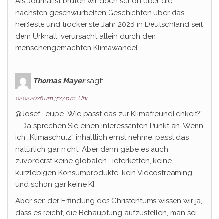
Als Journalist brüten wir doch schon über die
nächsten geschwurbelten Geschichten über das
heißeste und trockenste Jahr 2026 in Deutschland seit
dem Urknall, verursacht allein durch den
menschengemachten Klimawandel.
Thomas Mayer
sagt:
02.02.2026 um 3:27 p.m. Uhr
@Josef Teupe „Wie passt das zur Klimafreundlichkeit?“
– Da sprechen Sie einen interessanten Punkt an. Wenn
ich „Klimaschutz“ inhaltlich ernst nehme, passt das
natürlich gar nicht. Aber dann gäbe es auch
zuvorderst keine globalen Lieferketten, keine
kurzlebigen Konsumprodukte, kein Videostreaming
und schon gar keine KI.
Aber seit der Erfindung des Christentums wissen wir ja,
dass es reicht, die Behauptung aufzustellen, man sei