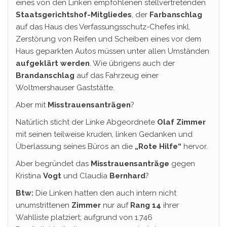
eines von den Linken empfohlenen stellvertretenden
Staatsgerichtshof-Mitgliedes
, der
Farbanschlag
auf das Haus des Verfassungsschutz-Chefes inkl.
Zerstörung von Reifen und Scheiben eines vor dem
Haus geparkten Autos müssen unter allen Umständen
aufgeklärt werden
. Wie übrigens auch der
Brandanschlag
auf das Fahrzeug einer
Woltmershauser Gaststätte.
Aber mit
Misstrauensanträgen
?
Natürlich sticht der Linke Abgeordnete
Olaf Zimmer
mit seinen teilweise kruden, linken Gedanken und
Überlassung seines Büros an die
„Rote Hilfe“
hervor.
Aber begründet das
Misstrauensanträge
gegen
Kristina
Vogt
und Claudia
Bernhard
?
Btw:
Die Linken hatten den auch intern nicht
unumstrittenen
Zimmer
nur auf
Rang 14
ihrer
Wahlliste platziert; aufgrund von 1.746