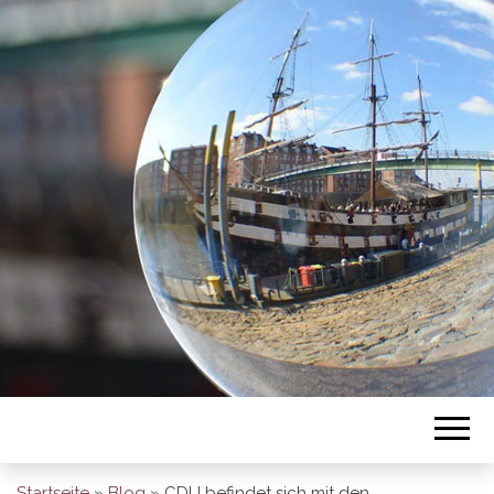
BREMEN SO
GESEHEN
Startseite
»
Blog
»
CDU befindet sich mit den