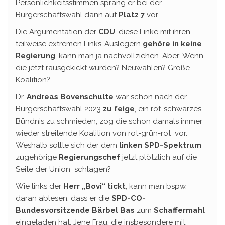
Persönlichkeitsstimmen sprang er bei der
Bürgerschaftswahl dann auf
Platz 7
vor.
Die Argumentation der
CDU
, diese Linke mit ihren
teilweise extremen Links-Auslegern
gehöre in keine
Regierung
, kann man ja nachvollziehen. Aber: Wenn
die jetzt rausgekickt würden? Neuwahlen? Große
Koalition?
Dr.
Andreas Bovenschulte
war schon nach der
Bürgerschaftswahl 2023
zu feige
, ein rot-schwarzes
Bündnis zu schmieden; zog die schon damals immer
wieder streitende Koalition von rot-grün-rot vor.
Weshalb sollte sich der dem
linken SPD-Spektrum
zugehörige
Regierungschef
jetzt plötzlich auf die
Seite der Union schlagen?
Wie links der
Herr „Bovi“ tickt
, kann man bspw.
daran ablesen, dass er die
SPD-CO-
Bundesvorsitzende
Bärbel Bas
zum
Schaffermahl
eingeladen hat. Jene Frau, die insbesondere mit