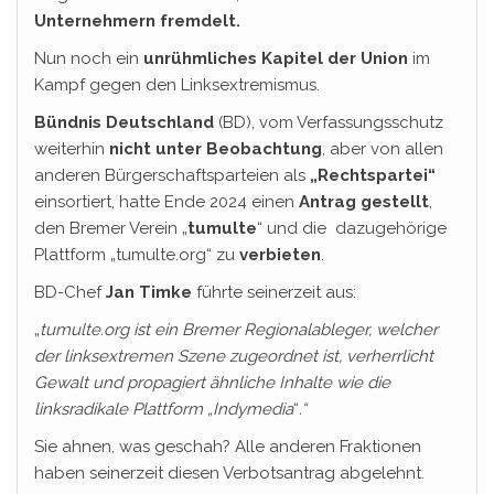
Unternehmern fremdelt.
Nun noch ein
unrühmliches Kapitel der Union
im
Kampf gegen den Linksextremismus.
Bündnis Deutschland
(BD), vom Verfassungsschutz
weiterhin
nicht unter Beobachtung
, aber von allen
anderen Bürgerschaftsparteien als
„Rechtspartei“
einsortiert, hatte Ende 2024 einen
Antrag gestellt
,
den Bremer Verein „
tumulte
“ und die dazugehörige
Plattform „tumulte.org“ zu
verbieten
.
BD-Chef
Jan
Timke
führte seinerzeit aus:
„
tumulte.org ist ein Bremer Regionalableger, welcher
der linksextremen Szene zugeordnet ist, verherrlicht
Gewalt und propagiert ähnliche Inhalte wie die
linksradikale Plattform „Indymedia
“
.“
Sie ahnen, was geschah? Alle anderen Fraktionen
haben seinerzeit diesen Verbotsantrag abgelehnt.