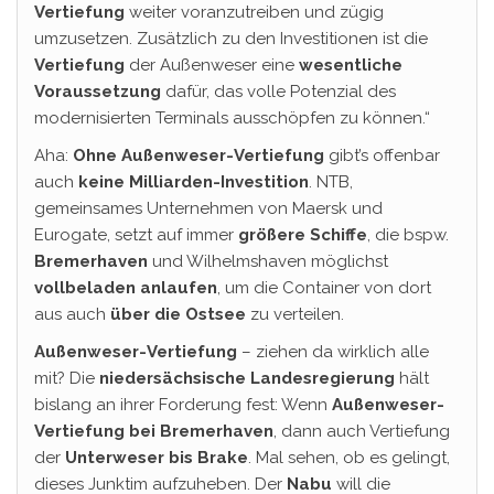
Vertiefung
weiter voranzutreiben und zügig
umzusetzen. Zusätzlich zu den Investitionen ist die
Vertiefung
der Außenweser eine
wesentliche
Voraussetzung
dafür, das volle Potenzial des
modernisierten Terminals ausschöpfen zu können.“
Aha:
Ohne Außenweser-Vertiefung
gibt’s offenbar
auch
keine Milliarden-Investition
. NTB,
gemeinsames Unternehmen von Maersk und
Eurogate, setzt auf immer
größere Schiffe
, die bspw.
Bremerhaven
und Wilhelmshaven möglichst
vollbeladen anlaufen
, um die Container von dort
aus auch
über die
Ostsee
zu verteilen.
Außenweser-Vertiefung
– ziehen da wirklich alle
mit? Die
niedersächsische Landesregierung
hält
bislang an ihrer Forderung fest: Wenn
Außenweser-
Vertiefung bei Bremerhaven
, dann auch Vertiefung
der
Unterweser bis Brake
. Mal sehen, ob es gelingt,
dieses Junktim aufzuheben. Der
Nabu
will die