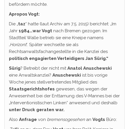
befördern möchte.
Apropos Vogt:
Die „
taz
“ hatte (laut Archiv am 7.5. 2015) berichtet: „Im
Jahr
1984…war Vogt
nach Bremen gezogen. Im
Stadtteil Walle betrieb sie eine Kneipe namens
‚
Horizont
’. Später wechselte sie als
Rechtsanwaltsfachangestellte in die Kanzlei des
politisch engagierten Verteidigers Jan Sürig.“
Sürig
? Betreibt der nicht mit
Anatol Anuschewski
eine Anwaltskanzlei?
Anuschewski
ist bis vorige
Woche jenes stellvertretendes Mitglied des
Staatsgerichtshofes
gewesen, das wegen der
Anwesenheit bei der Enttarnung des V-Mannes bei der
„Interventionistischen Linken“ anwesend und deshalb
unter Druck geraten war.
Also
Anfrage
von
bremensogesehen
an
Vogts
Büro: