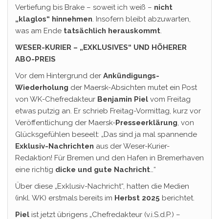
Vertiefung bis Brake – soweit ich weiß –
nicht
„klaglos“ hinnehmen
. Insofern bleibt abzuwarten,
was am Ende
tatsächlich herauskommt
.
WESER-KURIER – „EXKLUSIVES“ UND HÖHERER
ABO-PREIS
Vor dem Hintergrund der
Ankündigungs-
Wiederholung
der Maersk-Absichten mutet ein Post
von WK-Chefredakteur
Benjamin Piel
vom Freitag
etwas putzig an. Er schrieb Freitag-Vormittag, kurz vor
Veröffentlichung der Maersk-
Presseerklärung
, von
Glücksgefühlen beseelt: „Das sind ja mal spannende
Exklusiv-Nachrichten
aus der Weser-Kurier-
Redaktion! Für Bremen und den Hafen in Bremerhaven
eine richtig
dicke und gute Nachricht
…“
Über diese „Exklusiv-Nachricht“, hatten die Medien
(inkl. WK) erstmals bereits im
Herbst 2025
berichtet.
Piel
ist jetzt übrigens „Chefredakteur (v.i.S.d.P.) –