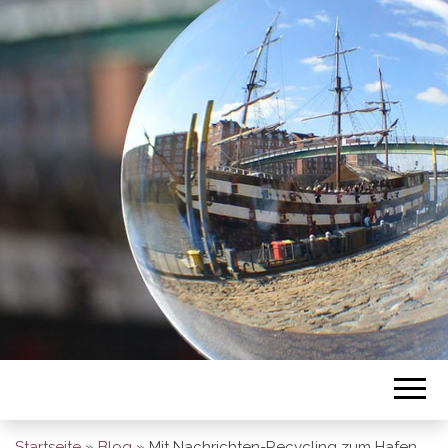
BREMEN SO
GESEHEN
Startseite
»
Blog
»
Mit Nachrichten-Recycling zum Hafen