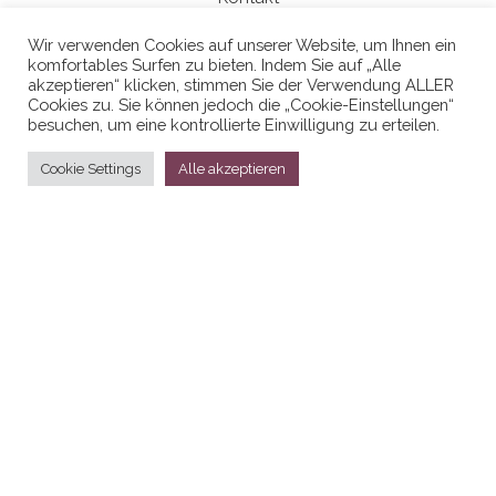
Wir verwenden Cookies auf unserer Website, um Ihnen ein
komfortables Surfen zu bieten. Indem Sie auf „Alle
Datenschutzerklaerung
akzeptieren“ klicken, stimmen Sie der Verwendung ALLER
Cookies zu. Sie können jedoch die „Cookie-Einstellungen“
besuchen, um eine kontrollierte Einwilligung zu erteilen.
Cookie Settings
Alle akzeptieren
Stolz präsentiert von
WordPress
|
Theme:
Head Blog