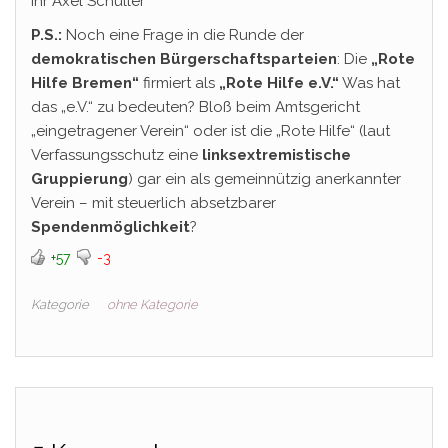
Ihr Axel Schuller
P.S.:
Noch eine Frage in die Runde der
demokratischen
Bürgerschaftsparteien
: Die
„Rote
Hilfe Bremen“
firmiert als
„Rote Hilfe e.V.“
Was hat
das „e.V.“ zu bedeuten? Bloß beim Amtsgericht
„eingetragener Verein“ oder ist die „Rote Hilfe“ (laut
Verfassungsschutz eine
linksextremistische
Gruppierung
) gar ein als gemeinnützig anerkannter
Verein – mit steuerlich absetzbarer
Spendenmöglichkeit
?
+57
-3
Kategorie
ohne Kategorie