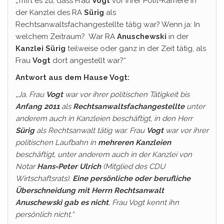
„Trifft es zu, dass Frau
Vogt
vor ihrer Polit-Karriere in
der Kanzlei des RA
Sürig
als
Rechtsanwaltsfachangestellte tätig war? Wenn ja: In
welchem Zeitraum? War RA
Anuschewski
in der
Kanzlei Sürig
teilweise oder ganz in der Zeit tätig, als
Frau
Vogt
dort angestellt war?“
Antwort aus dem Hause Vogt:
„Ja, Frau
Vogt
war vor ihrer politischen Tätigkeit bis
Anfang 2011
als
Rechtsanwaltsfachangestellte
unter
anderem auch in Kanzleien beschäftigt, in den Herr
Sürig
als Rechtsanwalt tätig war. Frau
Vogt
war vor ihrer
politischen Laufbahn in
mehreren Kanzleien
beschäftigt, unter anderem auch in der Kanzlei von
Notar
Hans-Peter Ulrich
(Mitglied des CDU
Wirtschaftsrats).
Eine persönliche oder berufliche
Überschneidung mit Herrn Rechtsanwalt
Anuschewski gab es nicht
, Frau Vogt kennt ihn
persönlich nicht.“