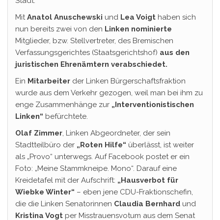
Stadt.
Mit
Anatol Anuschewski
und
Lea Voigt
haben sich
nun bereits zwei von den
Linken nominierte
Mitglieder, bzw. Stellvertreter, des Bremischen
Verfassungsgerichtes (Staatsgerichtshof)
aus den
juristischen Ehrenämtern verabschiedet.
Ein
Mitarbeiter
der Linken Bürgerschaftsfraktion
wurde aus dem Verkehr gezogen, weil man bei ihm zu
enge Zusammenhänge zur
„Interventionistischen
Linken“
befürchtete.
Olaf Zimmer
, Linken Abgeordneter, der sein
Stadtteilbüro der
„Roten Hilfe“
überlässt, ist weiter
als „Provo“ unterwegs. Auf Facebook postet er ein
Foto: „Meine Stammkneipe. Mono“. Darauf eine
Kreidetafel mit der Aufschrift:
„Hausverbot für
Wiebke Winter“
– eben jene CDU-Fraktionschefin,
die die Linken Senatorinnen
Claudia Bernhard
und
Kristina Vogt
per Misstrauensvotum aus dem Senat