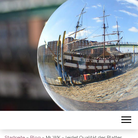
BREMEN SO
GESEHEN
Startseite
»
Blog
»
Mr. WK – leidet Qualität des Blattes