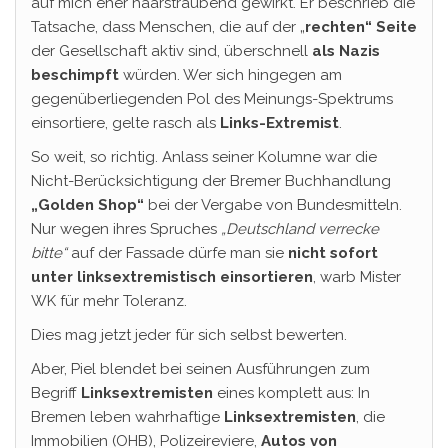
auf mich eher haarsträubend gewirkt. Er beschrieb die
Tatsache, dass Menschen, die auf der „
rechten“
Seite
der Gesellschaft aktiv sind, überschnell
als Nazis
beschimpft
würden. Wer sich hingegen am
gegenüberliegenden Pol des Meinungs-Spektrums
einsortiere, gelte rasch als
Links-Extremist
.
So weit, so richtig. Anlass seiner Kolumne war die
Nicht-Berücksichtigung der Bremer Buchhandlung
„Golden Shop“
bei der Vergabe von Bundesmitteln.
Nur wegen ihres Spruches
„Deutschland verrecke
bitte“
auf der Fassade dürfe man sie
nicht sofort
unter linksextremistisch einsortieren
, warb Mister
WK für mehr Toleranz.
Dies mag jetzt jeder für sich selbst bewerten.
Aber, Piel blendet bei seinen Ausführungen zum
Begriff
Linksextremisten
eines komplett aus: In
Bremen leben wahrhaftige
Linksextremisten
, die
Immobilien (OHB), Polizeireviere,
Autos von