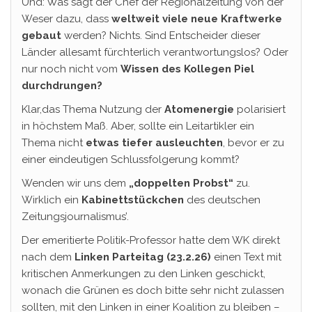
Und: Was sagt der Chef der Regionalzeitung von der
Weser dazu, dass
weltweit viele neue Kraftwerke
gebaut
werden? Nichts. Sind Entscheider dieser
Länder allesamt fürchterlich verantwortungslos? Oder
nur noch nicht vom
Wissen des Kollegen Piel
durchdrungen?
Klar,das Thema Nutzung der
Atomenergie
polarisiert
in höchstem Maß. Aber, sollte ein Leitartikler ein
Thema nicht
etwas tiefer ausleuchten
, bevor er zu
einer eindeutigen Schlussfolgerung kommt?
Wenden wir uns dem
„doppelten Probst“
zu.
Wirklich ein
Kabinettstückchen
des deutschen
Zeitungsjournalismus’.
Der emeritierte Politik-Professor hatte dem WK direkt
nach dem
Linken Parteitag
(23.2.26)
einen Text mit
kritischen Anmerkungen zu den Linken geschickt,
wonach die Grünen es doch bitte sehr nicht zulassen
sollten, mit den Linken in einer Koalition zu bleiben –