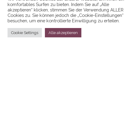
komfortables Surfen zu bieten. Indem Sie auf „Alle
Datenschutzerklaerung
akzeptieren“ klicken, stimmen Sie der Verwendung ALLER
Cookies zu. Sie können jedoch die „Cookie-Einstellungen“
besuchen, um eine kontrollierte Einwilligung zu erteilen.
Cookie Settings
Alle akzeptieren
Stolz präsentiert von
WordPress
|
Theme:
Head Blog