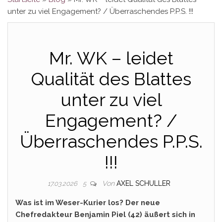
unter zu viel Engagement? / Überraschendes P.P.S. !!!
Mr. WK – leidet
Qualität des Blattes
unter zu viel
Engagement? /
Überraschendes P.P.S.
!!!
Von
AXEL SCHULLER
17.03.2026
5
Was ist im Weser-Kurier los? Der neue
Chefredakteur Benjamin Piel (42) äußert sich in