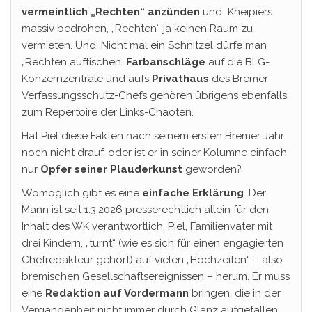
vermeintlich „Rechten“ anzünden
und
Kneipiers
massiv bedrohen, „Rechten“ ja keinen Raum zu
vermieten. Und: Nicht mal ein Schnitzel dürfe man
„Rechten auftischen.
Farbanschläge
auf die BLG-
Konzernzentrale und aufs
Privathaus
des Bremer
Verfassungsschutz-Chefs gehören übrigens ebenfalls
zum Repertoire der Links-Chaoten.
Hat Piel diese Fakten nach seinem ersten Bremer Jahr
noch nicht drauf, oder ist er in seiner Kolumne einfach
nur
Opfer seiner Plauderkunst
geworden?
Womöglich gibt es eine
einfache Erklärung
. Der
Mann ist seit 1.3.2026 presserechtlich allein für den
Inhalt des WK verantwortlich. Piel, Familienvater mit
drei Kindern, „turnt“ (wie es sich für einen engagierten
Chefredakteur gehört) auf vielen „Hochzeiten“ – also
bremischen Gesellschaftsereignissen – herum. Er muss
eine
Redaktion auf Vordermann
bringen, die in der
Vergangenheit nicht immer durch Glanz aufgefallen