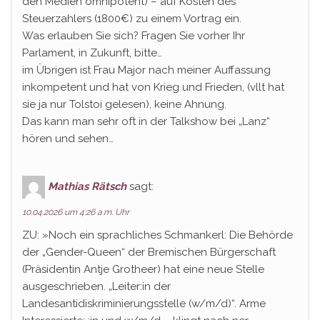
den Medien omnipotent) – auf Kosten des
Steuerzahlers (1800€) zu einem Vortrag ein.
Was erlauben Sie sich? Fragen Sie vorher Ihr
Parlament, in Zukunft, bitte…
im Übrigen ist Frau Major nach meiner Auffassung
inkompetent und hat von Krieg und Frieden, (vllt hat
sie ja nur Tolstoi gelesen), keine Ahnung.
Das kann man sehr oft in der Talkshow bei „Lanz“
hören und sehen…
Mathias Rätsch
sagt:
10.04.2026 um 4:26 a.m. Uhr
ZU: »Noch ein sprachliches Schmankerl: Die Behörde
der „Gender-Queen“ der Bremischen Bürgerschaft
(Präsidentin Antje Grotheer) hat eine neue Stelle
ausgeschrieben. „Leiter:in der
Landesantidiskriminierungsstelle (w/m/d)“. Arme