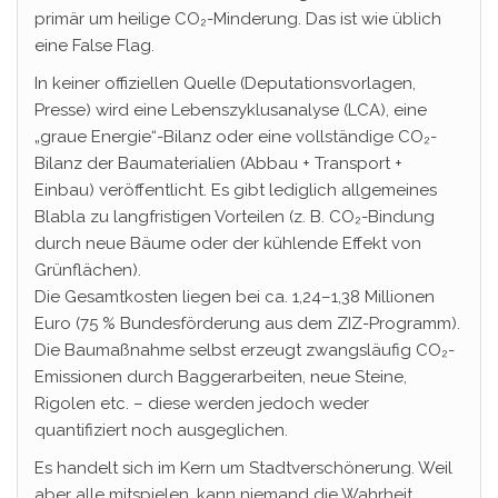
primär um heilige CO₂-Minderung. Das ist wie üblich
eine False Flag.
In keiner offiziellen Quelle (Deputationsvorlagen,
Presse) wird eine Lebenszyklusanalyse (LCA), eine
„graue Energie“-Bilanz oder eine vollständige CO₂-
Bilanz der Baumaterialien (Abbau + Transport +
Einbau) veröffentlicht. Es gibt lediglich allgemeines
Blabla zu langfristigen Vorteilen (z. B. CO₂-Bindung
durch neue Bäume oder der kühlende Effekt von
Grünflächen).
Die Gesamtkosten liegen bei ca. 1,24–1,38 Millionen
Euro (75 % Bundesförderung aus dem ZIZ-Programm).
Die Baumaßnahme selbst erzeugt zwangsläufig CO₂-
Emissionen durch Baggerarbeiten, neue Steine,
Rigolen etc. – diese werden jedoch weder
quantifiziert noch ausgeglichen.
Es handelt sich im Kern um Stadtverschönerung. Weil
aber alle mitspielen, kann niemand die Wahrheit