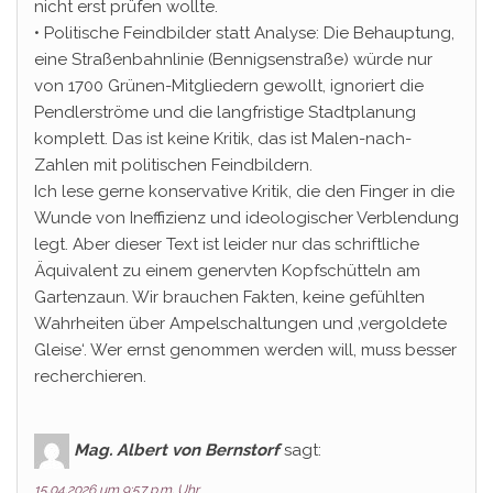
nicht erst prüfen wollte.
• Politische Feindbilder statt Analyse: Die Behauptung,
eine Straßenbahnlinie (Bennigsenstraße) würde nur
von 1700 Grünen-Mitgliedern gewollt, ignoriert die
Pendlerströme und die langfristige Stadtplanung
komplett. Das ist keine Kritik, das ist Malen-nach-
Zahlen mit politischen Feindbildern.
Ich lese gerne konservative Kritik, die den Finger in die
Wunde von Ineffizienz und ideologischer Verblendung
legt. Aber dieser Text ist leider nur das schriftliche
Äquivalent zu einem genervten Kopfschütteln am
Gartenzaun. Wir brauchen Fakten, keine gefühlten
Wahrheiten über Ampelschaltungen und ‚vergoldete
Gleise‘. Wer ernst genommen werden will, muss besser
recherchieren.
Mag. Albert von Bernstorf
sagt:
15.04.2026 um 9:57 p.m. Uhr