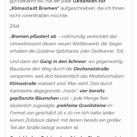
gut bekannt ist), hat ein paar
Gedanken zur
„Klimastadt Bremen“
aufgeschrieben, die ich Ihnen
nicht vorenthalten möchte.
Zitat:
„
Bremen pflastert ab
– vollmundig verkündet das
Umweltressort diesen neuen Wettbewerb, die Sieger
erhalten die Goldene Spitzhacke oder Gießkanne. Toll.
Und dann der
Gang in den Schnoor
, wo gegenwärtig
Bauzäune den Weg durch die
Dechanatstraße
versperren, weil dort bekanntlich das Modellvorhaben
Klimastraße
realisiert wird. Man sieht: Drei durch
Kantsteine abgegrenzte „Inseln“,
vier bereits
gepflanzte Bäumchen
und – jede Menge fein
säuberlich zugesägte,
piekfeine Granitsteine
im
Format von geschätzt 20 x 20 cm (ich hatte leider
keinen Zollstock dabei), mit denen bereits ein großer
Teil der Straße belegt worden ist.