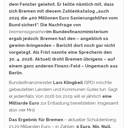
dem Fenster gelehnt. Er teilte nämlich mit, dass
sich Bremen mit diesem Zahlenkatalog „auch
2025 die 400 Millionen Euro Sanierungshilfen vom
Bund sichert“. Die Nachfrage von
bremensogesehen
im Bundesfinanzministerium
ergab jedoch: Bremen hat den – angeblich so
gewinn-bringenden – Bericht dort noch gar nicht
vorgelegt. Als Frist nannte eine Sprecherin den
30. 4. 2026. Aktuell droht Bremen übrigens – auf
einem ganz anderen Finanz-Feld – Ungemach aus
Berlin.
Bundesfinanzminister
Lars Klingbeil
(SPD) möchte
gebeutelten Ländern und Kommunen Gutes tun. Sagt
er jedenfalls. Von 2026 bis 2029 will er jährlich
eine
Milliarde Euro
zur Entlastung bereitstellen. Insgesamt
also vier Mrd.
Das Ergebnis für Bremen
– aktueller Schuldenberg:
23,29 Milliarden Euro – in Zahlen:
0 Euro. Nix. Null.