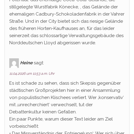
stillgelegte Wurstfabrik Könecke, , das Gelände der
ehemaligen Cadbury-Schokoladenfabrik in der Vahrer
Straße. Und in der City bietet sich das riesige Gelände
des früheren Horten-Kaufhauses an, für das leider
seinerzeit das schlossartige Verwaltungsgebäude des
Norddeutschen Lloyd abgerissen wurde.
Heine
sagt:
11.04.2026 um 11:53 a.m. Uhr
Es ist schade zu sehen, dass sich Skepsis gegenüber
städtischen Großprojekten hier in einer Ansammlung
von populistischen Klischees verliert. Wer ‚konservativ‘
mit ‚unrecherchiert‘ verwechselt, tut der
Debattenkultur keinen Gefallen.
Ein paar Punkte, warum dieser Text leider am Ziel
vorbeischießt:
• Das Missverständnis der ‚Entsiegelung‘: Wer sich über