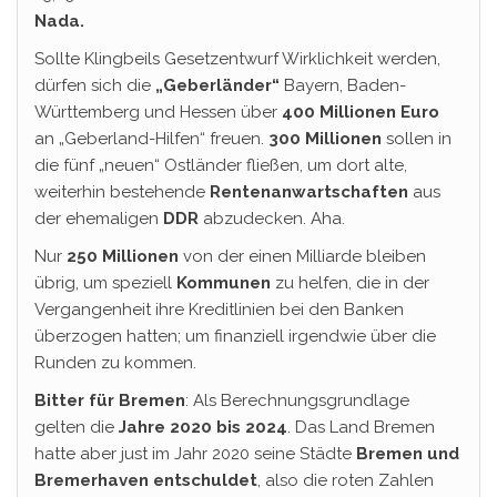
Nada.
Sollte Klingbeils Gesetzentwurf Wirklichkeit werden,
dürfen sich die
„Geberländer“
Bayern, Baden-
Württemberg und Hessen über
400 Millionen Euro
an „Geberland-Hilfen“ freuen.
300 Millionen
sollen in
die fünf „neuen“ Ostländer fließen, um dort alte,
weiterhin bestehende
Rentenanwartschaften
aus
der ehemaligen
DDR
abzudecken. Aha.
Nur
250 Millionen
von der einen Milliarde bleiben
übrig, um speziell
Kommunen
zu helfen, die in der
Vergangenheit ihre Kreditlinien bei den Banken
überzogen hatten; um finanziell irgendwie über die
Runden zu kommen.
Bitter für Bremen
: Als Berechnungsgrundlage
gelten die
Jahre 2020 bis 2024
. Das Land Bremen
hatte aber just im Jahr 2020 seine Städte
Bremen und
Bremerhaven entschuldet
, also die roten Zahlen