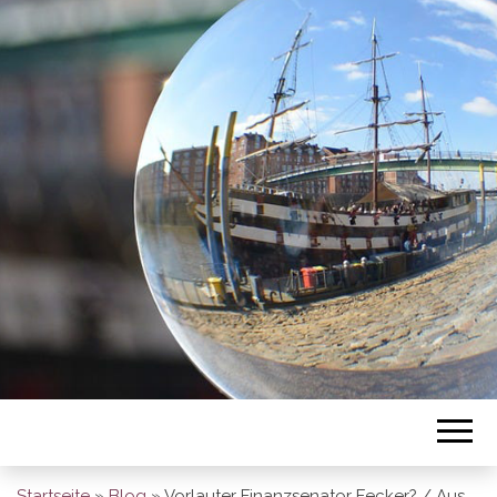
BREMEN SO
GESEHEN
Startseite
»
Blog
»
Vorlauter Finanzsenator Fecker? / Aus