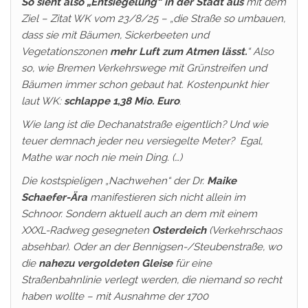
So sieht also „Entsiegelung“ in der Stadt aus
mit dem
Ziel – Zitat WK vom 23/8/25 – „die Straße so umbauen,
dass sie mit Bäumen, Sickerbeeten und
Vegetationszonen
mehr Luft zum Atmen lässt.
“ Also
so, wie Bremen Verkehrswege mit Grünstreifen und
Bäumen immer schon gebaut hat. Kostenpunkt hier
laut WK:
schlappe 1,38 Mio. Euro
.
Wie lang ist die Dechanatstraße eigentlich? Und wie
teuer demnach jeder neu versiegelte Meter? Egal,
Mathe war noch nie mein Ding. (…)
Die kostspieligen „Nachwehen“ der Dr.
Maike
Schaefer-Ära
manifestieren sich nicht allein im
Schnoor. Sondern aktuell auch an dem mit einem
XXXL-Radweg gesegneten
Osterdeich
(Verkehrschaos
absehbar). Oder an der Bennigsen-/Steubenstraße, wo
die
nahezu vergoldeten Gleise
für eine
Straßenbahnlinie verlegt werden, die niemand so recht
haben wollte – mit Ausnahme der 1700