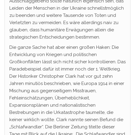
Ausschlaggebend sollte natürlich eigentlich sein, das
Leiden der Menschen in der Ukraine schnellstmöglich
zu beenden und weitere Tausende von Toten und
Verletzten zu vermeiden. Es wäre allerdings naiv zu
glauben, dass humanitäre Erwägungen allein die
strategischen Entscheidungen bestimmen.
Die ganze Sache hat aber einen großen Haken: Die
Entwicklung von Kriegen und politischen
Großkonflikten lässt sich nicht sicher kontrollieren. Das
Paradebeispiel dafür ist immer noch der 1. Weltkrieg.
Der Historiker Christopher Clark hat vor gut zehn
Jahren minutiös beschrieben, wie Europa 1914 in einer
Mischung aus gegenseitigem Misstrauen,
Fehleinschätzungen, Überheblichkeit,
Expansionsplänen und nationalistischen
Bestrebungen in die Urkatastrophe taumelte, die
keiner wirklich wollte. Clark nannte seinen Befund die
„Schlafwandler“. Die Berliner Zeitung titelte dieser
Tage mit Blick auf die Ukraine: „Die Schlafwandler sind