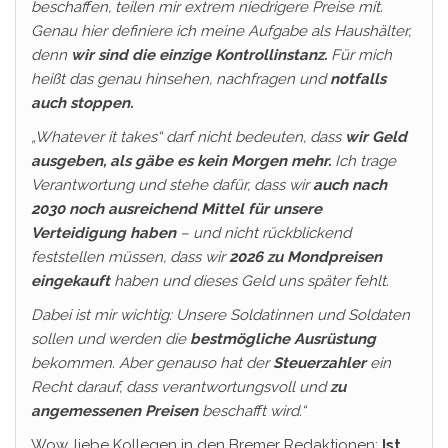
beschaffen, teilen mir extrem niedrigere Preise mit.
Genau hier definiere ich meine Aufgabe als Haushälter,
denn
wir sind die einzige Kontrollinstanz.
Für mich
heißt das genau hinsehen, nachfragen und
notfalls
auch stoppen.
„Whatever it takes“ darf nicht bedeuten, dass
wir Geld
ausgeben, als gäbe es kein Morgen mehr.
Ich trage
Verantwortung und stehe dafür, dass wir
auch nach
2030 noch ausreichend Mittel für unsere
Verteidigung haben
– und nicht rückblickend
feststellen müssen, dass wir
2026 zu Mondpreisen
eingekauft
haben und dieses Geld uns später fehlt.
Dabei ist mir wichtig: Unsere Soldatinnen und Soldaten
sollen und werden die
bestmögliche Ausrüstung
bekommen. Aber genauso hat der
Steuerzahler
ein
Recht darauf, dass verantwortungsvoll und
zu
angemessenen Preisen
beschafft wird.“
Wow, liebe Kollegen in den Bremer Redaktionen:
Ist