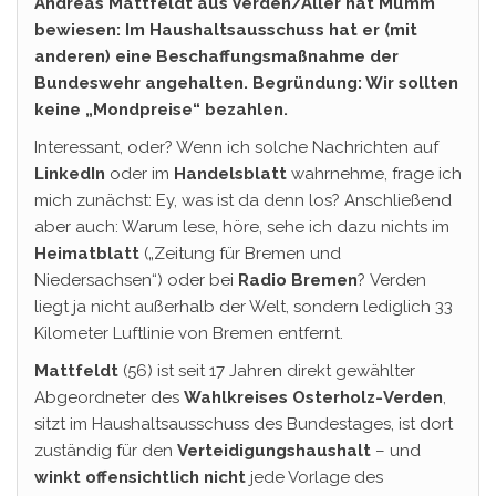
Andreas Mattfeldt aus Verden/Aller hat Mumm
bewiesen: Im Haushaltsausschuss hat er (mit
anderen) eine Beschaffungsmaßnahme der
Bundeswehr angehalten. Begründung: Wir sollten
keine „Mondpreise“ bezahlen.
Interessant, oder? Wenn ich solche Nachrichten auf
LinkedIn
oder im
Handelsblatt
wahrnehme, frage ich
mich zunächst: Ey, was ist da denn los? Anschließend
aber auch: Warum lese, höre, sehe ich dazu nichts im
Heimatblatt
(„Zeitung für Bremen und
Niedersachsen“) oder bei
Radio Bremen
? Verden
liegt ja nicht außerhalb der Welt, sondern lediglich 33
Kilometer Luftlinie von Bremen entfernt.
Mattfeldt
(56) ist seit 17 Jahren direkt gewählter
Abgeordneter des
Wahlkreises Osterholz-Verden
,
sitzt im Haushaltsausschuss des Bundestages, ist dort
zuständig für den
Verteidigungshaushalt
– und
winkt offensichtlich nicht
jede Vorlage des