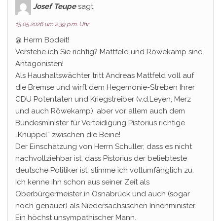
Josef Teupe
sagt:
15.05.2026 um 2:39 p.m. Uhr
@ Herrn Bodeit!
Verstehe ich Sie richtig? Mattfeld und Röwekamp sind
Antagonisten!
Als Haushaltswächter tritt Andreas Mattfeld voll auf
die Bremse und wirft dem Hegemonie-Streben Ihrer
CDU Potentaten und Kriegstreiber (v.d.Leyen, Merz
und auch Röwekamp), aber vor allem auch dem
Bundesminister für Verteidigung Pistorius richtige
„Knüppel“ zwischen die Beine!
Der Einschätzung von Herrn Schuller, dass es nicht
nachvollziehbar ist, dass Pistorius der beliebteste
deutsche Politiker ist, stimme ich vollumfänglich zu.
Ich kenne ihn schon aus seiner Zeit als
Oberbürgermeister in Osnabrück und auch (sogar
noch genauer) als Niedersächsischen Innenminister.
Ein höchst unsympathischer Mann.