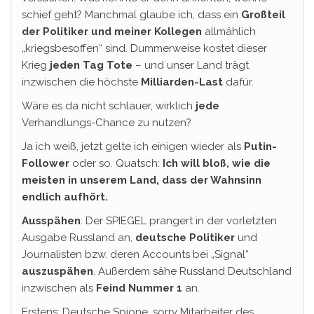
schief geht? Manchmal glaube ich, dass ein
Großteil
der Politiker und meiner Kollegen
allmählich
„kriegsbesoffen“ sind. Dummerweise kostet dieser
Krieg
jeden Tag Tote
– und unser Land trägt
inzwischen die höchste
Milliarden-Last
dafür.
Wäre es da nicht schlauer, wirklich
jede
Verhandlungs-Chance zu nutzen?
Ja ich weiß, jetzt gelte ich einigen wieder als
Putin-
Follower
oder so. Quatsch:
Ich will bloß, wie die
meisten in unserem Land, dass der Wahnsinn
endlich aufhört.
Ausspähen
: Der SPIEGEL prangert in der vorletzten
Ausgabe Russland an,
deutsche Politiker
und
Journalisten bzw. deren Accounts bei „Signal“
auszuspähen
. Außerdem sähe Russland Deutschland
inzwischen als
Feind Nummer 1
an.
Erstens: Deutsche Spione, sorry Mitarbeiter des