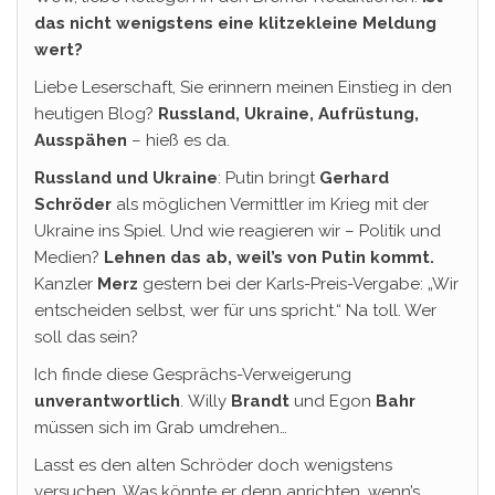
das nicht wenigstens eine klitzekleine Meldung
wert?
Liebe Leserschaft, Sie erinnern meinen Einstieg in den
heutigen Blog?
Russland, Ukraine, Aufrüstung,
Ausspähen
– hieß es da.
Russland und Ukraine
: Putin bringt
Gerhard
Schröder
als möglichen Vermittler im Krieg mit der
Ukraine ins Spiel. Und wie reagieren wir – Politik und
Medien?
Lehnen das ab, weil’s von Putin kommt.
Kanzler
Merz
gestern bei der Karls-Preis-Vergabe: „Wir
entscheiden selbst, wer für uns spricht.“ Na toll. Wer
soll das sein?
Ich finde diese Gesprächs-Verweigerung
unverantwortlich
. Willy
Brandt
und Egon
Bahr
müssen sich im Grab umdrehen…
Lasst es den alten Schröder doch wenigstens
versuchen. Was könnte er denn anrichten, wenn’s