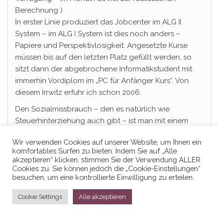
Berechnung )
In erster Linie produziert das Jobcenter im ALG II
System – im ALG I System ist dies noch anders –
Papiere und Perspektivlosigkeit. Angesetzte Kurse
müssen bis auf den letzten Platz gefüllt werden, so
sitzt dann der abgebrochene Informatikstudent mit
immerhin Vordiplom im „PC für Anfänger Kurs“. Von
diesem Irrwitz erfuhr ich schon 2006.
Den Sozialmissbrauch – den es natürlich wie
Steuerhinterziehung auch gibt – ist man mit einem
Datenabgleich mit Banken usw. schon besser auf der
Wir verwenden Cookies auf unserer Website, um Ihnen ein
Spur als noch z.B. 2004, aber die Quote von über
komfortables Surfen zu bieten. Indem Sie auf „Alle
einem Drittel ist frei erfunden und nicht realistisch. Es
akzeptieren“ klicken, stimmen Sie der Verwendung ALLER
sei denn man rechnet kleinste Nebeneinnahmen dazu,
Cookies zu. Sie können jedoch die „Cookie-Einstellungen“
besuchen, um eine kontrollierte Einwilligung zu erteilen.
die nur dazu dienen die Kosten auszugleichen, die
das Jobcenter nicht übernimmt, die aber für ein Leben
Cookie Settings
Alle akzeptieren
auf niedrigstem Niveau notwendig sind.