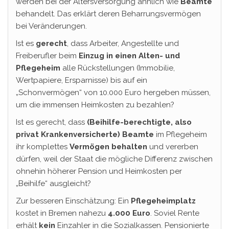
werden bei der Altersversorgung ähnlich wie
Beamte
behandelt. Das erklärt deren Beharrungsvermögen
bei Veränderungen.
Ist es
gerecht
, dass Arbeiter, Angestellte und
Freiberufler beim
Einzug in einen Alten- und
Pflegeheim
alle Rückstellungen (Immobilie,
Wertpapiere, Ersparnisse) bis auf ein
„Schonvermögen“ von 10.000 Euro hergeben müssen,
um die immensen Heimkosten zu bezahlen?
Ist es gerecht, dass
(Beihilfe-berechtigte, also
privat Krankenversicherte) Beamte
im Pflegeheim
ihr komplettes
Vermögen behalten
und vererben
dürfen, weil der Staat die mögliche Differenz zwischen
ohnehin höherer Pension und Heimkosten per
„Beihilfe“ ausgleicht?
Zur besseren Einschätzung: Ein
Pflegeheimplatz
kostet in Bremen nahezu
4.000 Euro
. Soviel Rente
erhält
kein
Einzahler in die Sozialkassen. Pensionierte