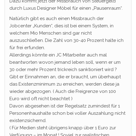
Dazu kommt jetzt der Missbrauch von Steuergeld
durch Luxus Designer Möbel für einen „Pausenraum“.
Natürlich gibt es auch einen Missbrauch der
Jobcenter „Kunden“, dies ist bei einem System, in
welchem Mio Menschen sind gar nicht
auszuschließen. Die Zahl von 30-40 Prozent halte ich
für frei erfunden.
Allerdings könnte ein JC Mitarbeiter auch mal
beantworten wovon jemand leben soll, wenn er um
30 oder mehr Prozent trickreich sanktioniert wird ?
Gibt er Einnahmen an, die er braucht, um überhaupt
das Existenzminimum zu erreichen, werden diese ja
wieder abgezogen. ( Auch die Freigrenze von 100
Euro wird oft nicht beachtet )
Davon abgesehen ist der Regelsatz zumindest für 1
Personenhaushalte schon bei voller Auszahlung nicht
existenzsichernd.
( Für Medien steht übrigens knapp über 1 Euro zur
Verfügung – im Monat ! Soviel zur realistischen