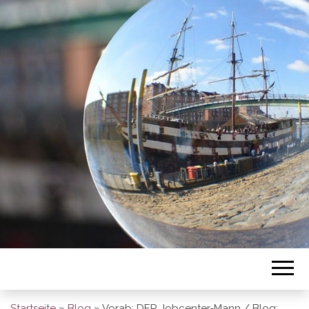
BREMEN SO
GESEHEN
Startseite
»
Blog
»
Vorab: DER Jobcenter-Mann / Blog: