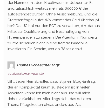
der Nummer mit dem Kreativraum im Jobcenter. Es
sind tatsächlich weitaus mehr als 600000 € die
aufgewendet wurden. Ohne Ausschreibung. Und die
Gretchenfrage lautet: Wo kommt das Geld überhaupt
her? Das JC hat nur den EGT zu verwalten, d.h. daraus
Mittel zur Qualifizierung und Beschäftigung von
Hilfeempängern zu steuern. Die Agentur in Nürnberg
würde sicherlich nicht in eine fremde Immobilie
investieren. Ein Schelm, wer da Böses denkt……
Thomas Schaechter
sagt:
05.06.2026 um 4:33 p.m. Uhr
Uff … lieber Herr Schuller, dass ist ja ein Blog-Eintrag,
der an Komplexität kaum zu steigern ist. In vielen
Aspekten kenne ich mich nicht aus und will mich
daher zurückhalten. Allerdings sieht das bei dem
Thema Pflegekosten etwas anders aus. Als