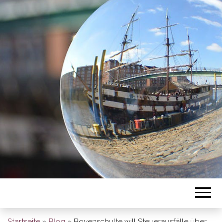
BREMEN SO
GESEHEN
Startseite
»
Blog
»
Bovenschulte will Steuerausfälle über