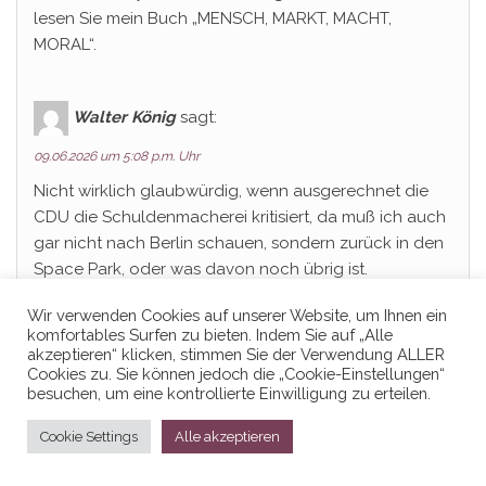
lesen Sie mein Buch „MENSCH, MARKT, MACHT,
MORAL“.
Walter König
sagt:
09.06.2026 um 5:08 p.m. Uhr
Nicht wirklich glaubwürdig, wenn ausgerechnet die
CDU die Schuldenmacherei kritisiert, da muß ich auch
gar nicht nach Berlin schauen, sondern zurück in den
Space Park, oder was davon noch übrig ist.
Und der „Reformmut“ fast aller Parteien sah bisher so
Wir verwenden Cookies auf unserer Website, um Ihnen ein
aus, daß er vom unteren Drittel ins obere Drittel
komfortables Surfen zu bieten. Indem Sie auf „Alle
akzeptieren“ klicken, stimmen Sie der Verwendung ALLER
umverteilte.
Cookies zu. Sie können jedoch die „Cookie-Einstellungen“
Das Sterben der Innenstädte hängt nicht nur mit dem
besuchen, um eine kontrollierte Einwilligung zu erteilen.
Internet zusammen, sondern auch mit einer
Nachfrageschwäche schon ab der Mittelschicht.
Cookie Settings
Alle akzeptieren
Selbst für dringende Ersatzinvestitionen ist einfach