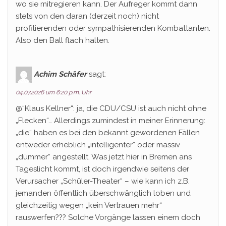
wo sie mitregieren kann. Der Aufreger kommt dann
stets von den daran (derzeit noch) nicht
profitierenden oder sympathisierenden Kombattanten.
Also den Ball flach halten.
Achim Schäfer
sagt:
04.07.2026 um 6:20 p.m. Uhr
@“Klaus Kellner“: ja, die CDU/CSU ist auch nicht ohne
„Flecken“… Allerdings zumindest in meiner Erinnerung:
„die“ haben es bei den bekannt gewordenen Fällen
entweder erheblich „intelligenter“ oder massiv
„dümmer“ angestellt. Was jetzt hier in Bremen ans
Tageslicht kommt, ist doch irgendwie seitens der
Verursacher „Schüler-Theater“ – wie kann ich z.B.
jemanden öffentlich überschwänglich loben und
gleichzeitig wegen „kein Vertrauen mehr“
rauswerfen??? Solche Vorgänge lassen einem doch