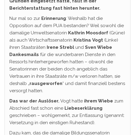
Gründen eingesetzt hatte, fällt in der
Berichterstattung fast hinten herunter.
Nur mal so zur
Erinnerung
: Weshalb hat die
Opposition auf dem PUA bestanden? Weil sowohl die
damalige Umweltsenatorin
Kathrin Moosdorf
(Grüne)
als auch Wirtschaftssenatorin
Kristina
Vogt
(Linke)
ihren Staatsräten
Irene Strebl
und
Sven Wiebe
Dankesmails
für die wunderbaren Dienste in den
Ressorts hinterhergeworfen hatten – obwohl die
Senatorinnen der beiden doch angeblich das
Vertrauen in ihre Staatsräte m/w verloren hatten, sie
deshalb „
rausgeworfen
“ und damit finanziell bestens
versorgt hatten.
Das war der Auslöser.
Vogt hatte
ihrem Wiebe
zum
Abschied fast schon eine
Liebeserklärung
geschrieben – wohlgemerkt, zur Entlassung (genannt:
Versetzung in den einstigen Ruhestand).
Dazu kam, das die damalige Bildungssenatorin