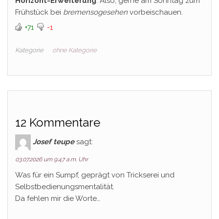
Horizont-Erweiterung
. Also, gerne am Sonntag zum
Frühstück bei
bremensogesehen
vorbeischauen.
+71
-1
Kategorie
ohne Kategorie
12 Kommentare
Josef teupe
sagt:
03.07.2026 um 9:47 a.m. Uhr
Was für ein Sumpf, geprägt von Trickserei und
Selbstbedienungsmentalität.
Da fehlen mir die Worte…