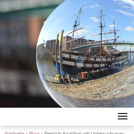
BREMEN SO
GESEHEN
Startseite
»
Blog
»
Peinlich: Koalition will Untersuchungs-