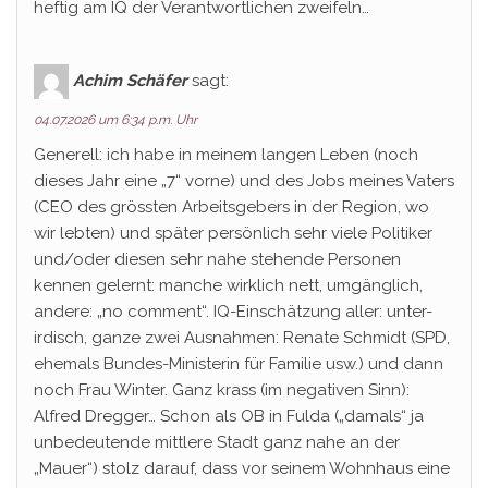
heftig am IQ der Verantwortlichen zweifeln…
Achim Schäfer
sagt:
04.07.2026 um 6:34 p.m. Uhr
Generell: ich habe in meinem langen Leben (noch
dieses Jahr eine „7“ vorne) und des Jobs meines Vaters
(CEO des grössten Arbeitsgebers in der Region, wo
wir lebten) und später persönlich sehr viele Politiker
und/oder diesen sehr nahe stehende Personen
kennen gelernt: manche wirklich nett, umgänglich,
andere: „no comment“. IQ-Einschätzung aller: unter-
irdisch, ganze zwei Ausnahmen: Renate Schmidt (SPD,
ehemals Bundes-Ministerin für Familie usw.) und dann
noch Frau Winter. Ganz krass (im negativen Sinn):
Alfred Dregger… Schon als OB in Fulda („damals“ ja
unbedeutende mittlere Stadt ganz nahe an der
„Mauer“) stolz darauf, dass vor seinem Wohnhaus eine