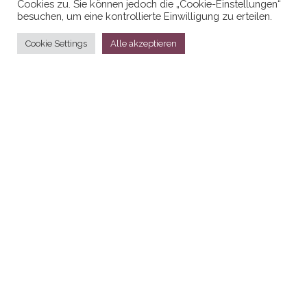
Cookies zu. Sie können jedoch die „Cookie-Einstellungen“
besuchen, um eine kontrollierte Einwilligung zu erteilen.
Cookie Settings
Alle akzeptieren
Stolz präsentiert von
WordPress
|
Theme:
Head Blog