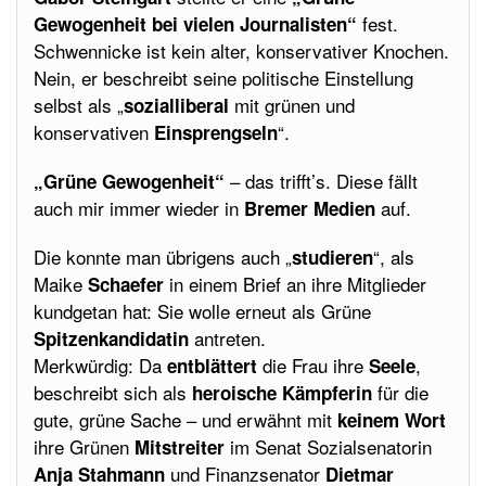
fest.
Gewogenheit bei vielen Journalisten“
Schwennicke ist kein alter, konservativer Knochen.
Nein, er beschreibt seine politische Einstellung
selbst als „
mit grünen und
sozialliberal
konservativen
“.
Einsprengseln
– das trifft’s. Diese fällt
„Grüne Gewogenheit“
auch mir immer wieder in
auf.
Bremer Medien
Die konnte man übrigens auch „
“, als
studieren
Maike
in einem Brief an ihre Mitglieder
Schaefer
kundgetan hat: Sie wolle erneut als Grüne
antreten.
Spitzenkandidatin
Merkwürdig: Da
die Frau ihre
,
entblättert
Seele
beschreibt sich als
für die
heroische Kämpferin
gute, grüne Sache – und erwähnt mit
keinem
Wort
ihre Grünen
im Senat Sozialsenatorin
Mitstreiter
und Finanzsenator
Anja Stahmann
Dietmar