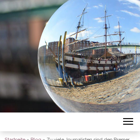
BREMEN SO
GESEHEN
Startseite
»
Blog
»
Zu viele Journalisten sind den Bremer