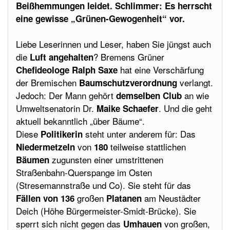
Beißhemmungen leidet. Schlimmer: Es herrscht
eine gewisse „Grünen-Gewogenheit“ vor.
Liebe Leserinnen und Leser, haben Sie jüngst auch
die
? Bremens Grüner
Luft angehalten
hat eine Verschärfung
Chefideologe Ralph Saxe
der Bremischen
verlangt.
Baumschutzverordnung
Jedoch: Der Mann gehört
an wie
demselben Club
Umweltsenatorin Dr.
. Und die geht
Maike Schaefer
aktuell bekanntlich „über Bäume“.
Diese
steht unter anderem für: Das
Politikerin
von
teilweise stattlichen
Niedermetzeln
180
zugunsten einer umstrittenen
Bäumen
Straßenbahn-Querspange im Osten
(Stresemannstraße und Co). Sie steht für das
großen
am Neustädter
Fällen von 136
Platanen
Deich (Höhe Bürgermeister-Smidt-Brücke). Sie
sperrt sich nicht gegen das
von großen,
Umhauen