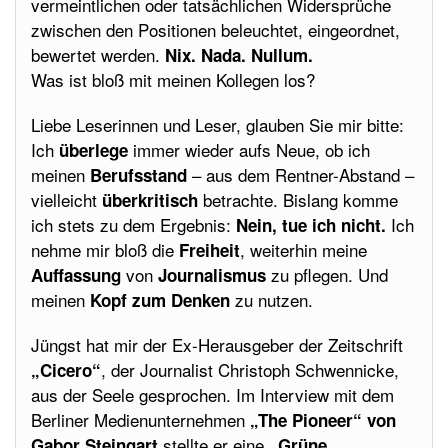
vermeintlichen oder tatsächlichen Widersprüche
zwischen den Positionen beleuchtet, eingeordnet,
bewertet werden.
Nix. Nada. Nullum.
Was ist bloß mit meinen Kollegen los?
Liebe Leserinnen und Leser, glauben Sie mir bitte:
Ich
immer wieder aufs Neue, ob ich
überlege
meinen
– aus dem Rentner-Abstand –
Berufsstand
vielleicht
betrachte. Bislang komme
überkritisch
ich stets zu dem Ergebnis:
Ich
Nein, tue ich nicht.
nehme mir bloß die
, weiterhin meine
Freiheit
von
zu pflegen. Und
Auffassung
Journalismus
meinen
zu nutzen.
Kopf zum Denken
Jüngst hat mir der Ex-Herausgeber der Zeitschrift
, der Journalist Christoph Schwennicke,
„Cicero“
aus der Seele gesprochen. Im Interview mit dem
Berliner Medienunternehmen
„The Pioneer“ von
stellte er eine
Gabor Steingart
„Grüne