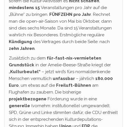
sofern die Kultur-Aktivisten es
nicht schaffen
,
mindestens 15
Veranstaltungen pro Jahr auf die
„Bühne“ zu bringen.
FÜNFZEHN pro Jahr
. Rechnet
man die open-air-Saison von Mai bis Oktober, dann
sind dies sechs Monate. Da sind 15 Veranstaltungen
wahrlich nix Besonderes. Erstmögliche reguläre
Kündigung
des Vertrages durch beide Seite: nach
zehn Jahren
.
Zusätzlich zu dem
für-fast-nix-vermieteten
Grundstück
in der Amelie-Beese-Straße kriegt der
„
Kulturbeutel“
– jetzt wird’s fürs normaldenkende
Menschen vermutlich
unfassbar
– jährlich
180.000
Euro
, um etwas auf die
Freiluft-Bühnen
am
Flughafen zu zaubern. Die bisherige
projektbezogene
Förderung wurde in eine
generelle
(vornehm: institutionelle) umgewandelt.
SPD, Grüne und Linke stimmten dafür, die CDU enthielt
sich in der entsprechenden Kulturdeputations-
Sitzung. Immerhin haben
Union
und
FDP
die