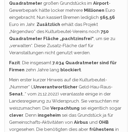
Quadratmeter
großen Grundstücks im
Airport
-
Gewerbepark hätte locker mehrere
Millionen
Euro
eingebracht. Nun kassiert Bremen lediglich
565,56
Euro im Jahr.
Zusätzlich
erhält das Projekt
„Nirgendwo“ des Kulturbeutel-Vereins noch
750
Quadratmeter Fläche „pachtzinsfrei“
, um sie zu
„verwalten“. Diese Zusatz-Fläche darf für
Veranstaltungen nicht genutzt werden.
Fazit
: Die insgesamt
7.034 Quadratmeter sind für
Firmen
zehn Jahre lang
blockiert
.
Mein erster kurzer Hinweis auf die Kulturbeutel-
„Nummer“ („
Unverantwortlicher
Geld-Hau-Raus-
Senat
…“ vom 21.12.2022) veranlasste einige in der
Landesregierung zu Widerspruch. Sie versuchten mir
weiszumachen: Die
Verpachtung
sei eigentlich sogar
clever
. Denn
insgeheim
sei das Grundstück ja für
Gemeinschafts-Aktivitäten von
Airbus
und
OHB
vorgesehen. Die benötigten dies aber
frühestens
in