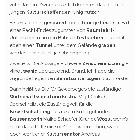
zehn Jahren. Zwischenzeitlich könnten das doch die
jungen
Kulturschaffenden
ruhig nutzen.
Erstens: Ich bin
gespannt
, ob sich junge
Leute
im Fall
eines Pacht-Endes zugunsten von
Raumfahrt
-
Unternehmen an den Bühnen
festkleben
oder mal
eben einen
Tunnel
unter dem Gelände
graben
werden – ist aktuell ja sehr angesagt.
Zweitens: Die Aussage – clevere
Zwischennutzung
–
klingt
wenig
überzeugend. Grund: Ich habe die
zugrunde liegenden
Senatsunterlagen
durchforstet.
Darin heißt es: Die für Gewerbegebiete zuständige
Wirtschaftssenatorin
Kristina Vogt (Linke)
überschreibt die Zuständigkeit für die
Bewirtschaftung
des neuen Kulturgeländes
Bausenatorin
Maike Schaefer (Grüne).
Wozu,
wenn’s
nicht dauerhaft sein soll? Und, wenn schon, wäre
doch wohl eher
Kultursenator
Andreas