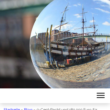
BREMEN SO
GESEHEN
Startseite
»
Blog
»
9-Cent-Pacht und 180.000 Euro für