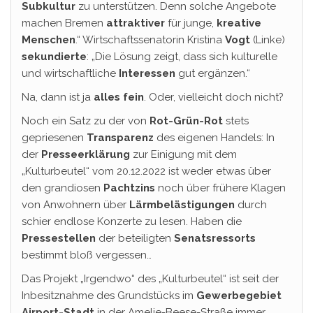
Subkultur
zu unterstützen. Denn solche Angebote
machen Bremen
attraktiver
für junge,
kreative
Menschen
.“ Wirtschaftssenatorin Kristina
Vogt
(Linke)
sekundierte
: „Die Lösung zeigt, dass sich kulturelle
und wirtschaftliche
Interessen
gut ergänzen.“
Na, dann ist ja
alles fein
. Oder, vielleicht doch nicht?
Noch ein Satz zu der von
Rot-Grün-Rot
stets
gepriesenen
Transparenz
des eigenen Handels: In
der
Presseerklärung
zur Einigung mit dem
„Kulturbeutel“ vom 20.12.2022 ist weder etwas über
den grandiosen
Pachtzins
noch über frühere Klagen
von Anwohnern über
Lärmbelästigungen
durch
schier endlose Konzerte zu lesen. Haben die
Pressestellen
der beteiligten
Senatsressorts
bestimmt bloß vergessen…
Das Projekt „Irgendwo“ des „Kulturbeutel“ ist seit der
Inbesitznahme des Grundstücks im
Gewerbegebiet
Airport-Stadt
in der Amelie-Beese-Straße immer