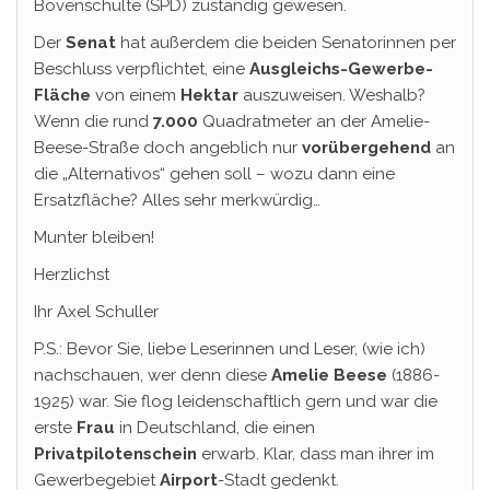
Bovenschulte (SPD) zuständig gewesen.
Der
Senat
hat außerdem die beiden Senatorinnen per
Beschluss verpflichtet, eine
Ausgleichs-Gewerbe-
Fläche
von einem
Hektar
auszuweisen. Weshalb?
Wenn die rund
7.000
Quadratmeter an der Amelie-
Beese-Straße doch angeblich nur
vorübergehend
an
die „Alternativos“ gehen soll – wozu dann eine
Ersatzfläche? Alles sehr merkwürdig…
Munter bleiben!
Herzlichst
Ihr Axel Schuller
P.S.: Bevor Sie, liebe Leserinnen und Leser, (wie ich)
nachschauen, wer denn diese
Amelie Beese
(1886-
1925) war. Sie flog leidenschaftlich gern und war die
erste
Frau
in Deutschland, die einen
Privatpilotenschein
erwarb. Klar, dass man ihrer im
Gewerbegebiet
Airport
-Stadt gedenkt.