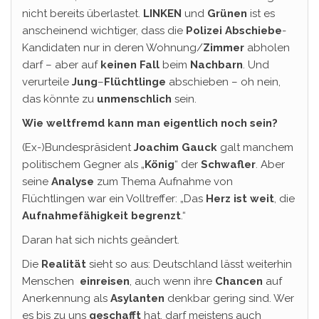
nicht bereits überlastet.
LINKEN
und
Grünen
ist es
anscheinend wichtiger, dass die
Polizei Abschiebe
-
Kandidaten nur in deren Wohnung/
Zimmer
abholen
darf – aber auf
keinen Fall
beim
Nachbarn
. Und
verurteile
Jung
–
Flüchtlinge
abschieben – oh nein,
das könnte zu
unmenschlich
sein.
Wie weltfremd kann man eigentlich noch sein?
(Ex-)Bundespräsident
Joachim Gauck
galt manchem
politischem Gegner als „
König
“ der
Schwafler
. Aber
seine
Analyse
zum Thema Aufnahme von
Flüchtlingen war ein Volltreffer: „Das
Herz ist weit
, die
Aufnahmefähigkeit begrenzt
.“
Daran hat sich nichts geändert.
Die
Realität
sieht so aus: Deutschland lässt weiterhin
Menschen
einreisen
, auch wenn ihre
Chancen
auf
Anerkennung als
Asylanten
denkbar gering sind. Wer
es bis zu uns
geschafft
hat, darf meistens auch