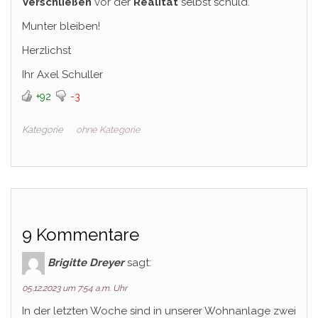
Verschließen
vor der
Realität
selbst schuld.
Munter bleiben!
Herzlichst
Ihr Axel Schuller
+92
-3
Kategorie
ohne Kategorie
9 Kommentare
Brigitte Dreyer
sagt:
05.12.2023 um 7:54 a.m. Uhr
In der letzten Woche sind in unserer Wohnanlage zwei