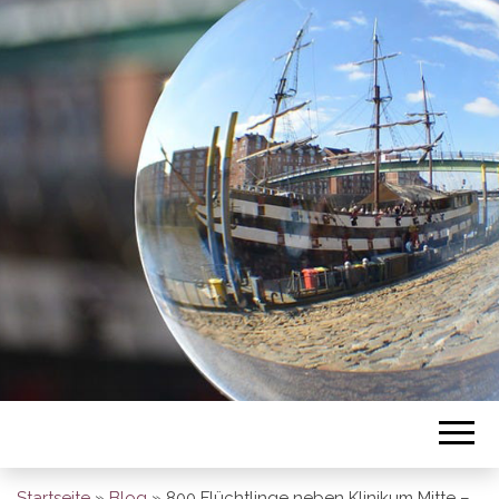
BREMEN SO
GESEHEN
Startseite
»
Blog
»
800 Flüchtlinge neben Klinikum Mitte –