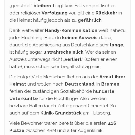
„geduldet“
bleiben
. Liegt kein Fall von politischer
oder religiöser
Verfolgung
vor, gilt eine
Rückkehr
in
die Heimat häufig jedoch als zu
gefährlich
.
Dank weltweiter
Handy-Kommunikation
weiß nahezu
jeder Flüchtling: Hast du
keinen Ausweis
dabei,
dauert die Abschiebung aus Deutschland sehr
lange
,
ist häufig sogar
unwahrscheinlich
. Wer da seinen
Ausweis unterwegs nicht „
verliert
“ (sofern er einen
hatte), muss schon sehr begriffsstutzig sein.
Die Folge: Viele Menschen fliehen aus der
Armut ihrer
Heimat
und wollen nach
Deutschland
. In
Bremen
fehlen der zuständigen Sozialbehörde
hunderte
Unterkünfte
für die Flüchtlinge. Also werden
heizbare Hallen (auch Zelte genannt) errichtet. So
auch auf dem
Klinik-Grundstück
am Hulsberg.
Viele Bewohner waren bereits über die ersten
416
Plätze
zwischen KBM und alter Augenklinik