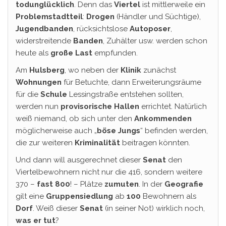
todunglücklich
. Denn das
Viertel
ist mittlerweile ein
Problemstadtteil
:
Drogen
(Händler und Süchtige),
Jugendbanden
, rücksichtslose
Autoposer
,
widerstreitende
Banden
, Zuhälter usw. werden schon
heute als
große
Last
empfunden.
Am
Hulsberg
, wo neben der
Klinik
zunächst
Wohnungen
für Betuchte, dann Erweiterungsräume
für die
Schule
Lessingstraße entstehen sollten,
werden nun
provisorische Hallen
errichtet. Natürlich
weiß niemand, ob sich unter den
Ankommenden
möglicherweise auch „
böse Jungs
“ befinden werden,
die zur weiteren
Kriminalität
beitragen könnten.
Und dann will ausgerechnet dieser
Senat
den
Viertelbewohnern nicht nur die 416, sondern weitere
370 –
fast 800
! – Plätze
zumuten
. In der
Geografie
gilt eine
Gruppensiedlung
ab
100
Bewohnern als
Dorf
. Weiß dieser
Senat
(in seiner Not) wirklich noch,
was er tut
?