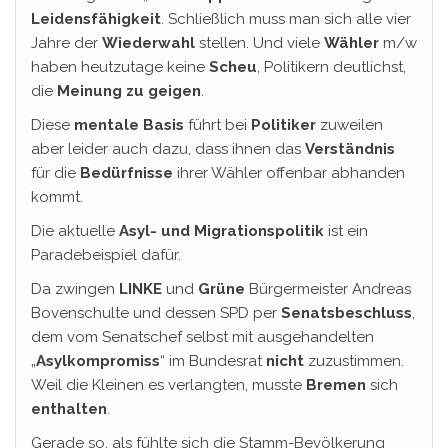
Leidensfähigkeit
. Schließlich muss man sich alle vier
Jahre der
Wiederwahl
stellen. Und viele
Wähler
m/w
haben heutzutage keine
Scheu
, Politikern deutlichst,
die
Meinung zu geigen
.
Diese
mentale Basis
führt bei
Politiker
zuweilen
aber leider auch dazu, dass ihnen das
Verständnis
für die
Bedürfnisse
ihrer Wähler offenbar abhanden
kommt.
Die aktuelle
Asyl- und Migrationspolitik
ist ein
Paradebeispiel dafür.
Da zwingen
LINKE
und
Grüne
Bürgermeister Andreas
Bovenschulte und dessen SPD per
Senatsbeschluss
,
dem vom Senatschef selbst mit ausgehandelten
„
Asylkompromiss
“ im Bundesrat
nicht
zuzustimmen.
Weil die Kleinen es verlangten, musste
Bremen
sich
enthalten
.
Gerade so, als fühlte sich die Stamm-Bevölkerung