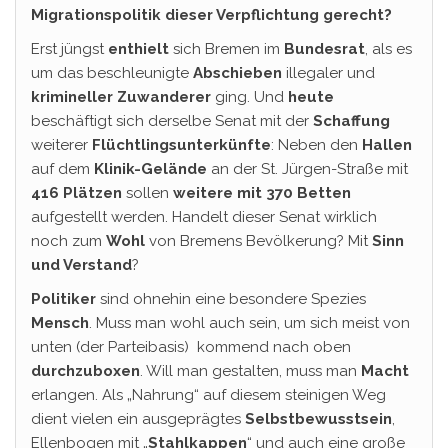
Migrationspolitik dieser Verpflichtung gerecht?
Erst jüngst
enthielt
sich Bremen im
Bundesrat
, als es
um das beschleunigte
Abschieben
illegaler und
krimineller Zuwanderer
ging. Und
heute
beschäftigt sich derselbe Senat mit der
Schaffung
weiterer
Flüchtlingsunterkünfte
: Neben den
Hallen
auf dem
Klinik-Gelände
an der St. Jürgen-Straße mit
416 Plätzen
sollen
weitere mit 370 Betten
aufgestellt werden. Handelt dieser Senat wirklich
noch zum
Wohl
von Bremens Bevölkerung? Mit
Sinn
und Verstand
?
Politiker
sind ohnehin eine besondere Spezies
Mensch
. Muss man wohl auch sein, um sich meist von
unten (der Parteibasis) kommend nach oben
durchzuboxen
. Will man gestalten, muss man
Macht
erlangen. Als „Nahrung“ auf diesem steinigen Weg
dient vielen ein ausgeprägtes
Selbstbewusstsein
,
Ellenbogen mit „
Stahlkappen
“ und auch eine große